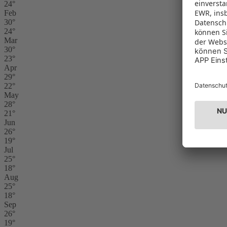
24°
Feb
30°
24°
Mar
30°
23°
Apr
29°
22°
May
28°
21°
Jun
26°
19°
Jul
25°
18°
Aug
25°
18°
Sep
26°
19°