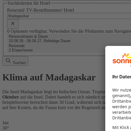
Suchkriterien für Hotel
Reiseziel/ TV-Bestellnummer/ Hotel
0 Optionen verfügbar. Verwenden Sie die Pfeiltasten zum Navigier
Reisezeitraum & Dauer
10.08.26 - 06.06.27, Beliebige Dauer
Reisende
2 Erwachsene
Suchen
Klima auf Madagaskar
Die Insel Madagaskar liegt im Indischen Ozean. Tropisches Klima be
Oktober
auf die Insel. Dabei handelt es sich nämlich um die trocke
beispielsweise herrschen dann 30 Grad, während sich das Wasser au
auf ihre Kosten, da die Fauna kurz vor der Regenzeit am besten zu be
Jan
30°