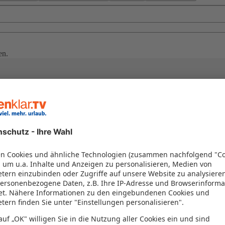
en.
stimmt das Wetter auf Madagaskar. Wenn Sie für Ihre Reise die ideale
nen Monate des Jahres, in denen wenig Niederschlag fällt und die Temp
f bis zu 27 Grad erwärmt. Als gute Reisezeit gelten weiterhin der Mä
wundern ist.