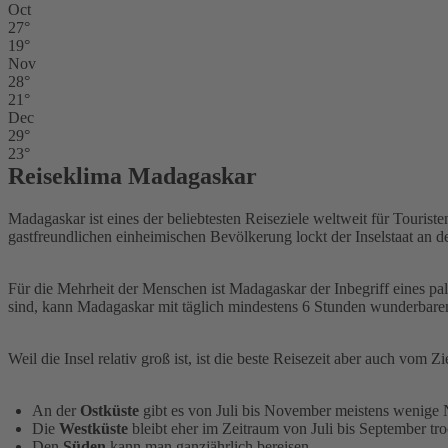
Oct
27°
19°
Nov
28°
21°
Dec
29°
23°
Reiseklima Madagaskar
Madagaskar ist eines der beliebtesten Reiseziele weltweit für Touris
gastfreundlichen einheimischen Bevölkerung lockt der Inselstaat an 
Für die Mehrheit der Menschen ist Madagaskar der Inbegriff eines p
sind, kann Madagaskar mit täglich mindestens 6 Stunden wunderbar
Weil die Insel relativ groß ist, ist die beste Reisezeit aber auch vom 
An der
Ostküste
gibt es von Juli bis November meistens wenige 
Die
Westküste
bleibt eher im Zeitraum von Juli bis September tr
Den
Süden
kann man ganzjährlich bereisen.