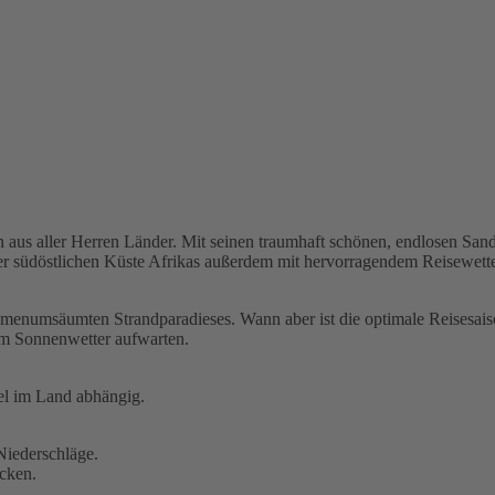
ten aus aller Herren Länder. Mit seinen traumhaft schönen, endlosen San
der südöstlichen Küste Afrikas außerdem mit hervorragendem Reisewette
almenumsäumten Strandparadieses. Wann aber ist die optimale Reisesai
em Sonnenwetter aufwarten.
Ziel im Land abhängig.
Niederschläge.
ocken.