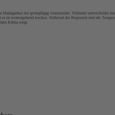
h in Madagaskar nur geringfügig voneinander. Vielmehr unterscheidet 
nd es ist weitestgehend trocken. Während der Regenzeit sind die Temp
chtes Klima sorgt.
skars