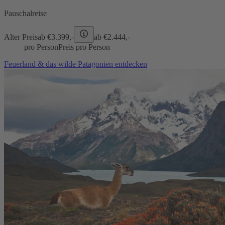
Pauschalreise
Alter Preis
ab €
3.399,-
ab €
2.444,-
pro Person
Preis pro Person
Feuerland & das wilde Patagonien entdecken