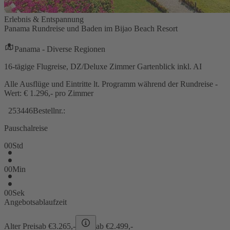
Erlebnis & Entspannung
Panama Rundreise und Baden im Bijao Beach Resort
Panama - Diverse Regionen
16-tägige Flugreise, DZ/Deluxe Zimmer Gartenblick inkl. AI
Alle Ausflüge und Eintritte lt. Programm während der Rundreise -
Wert: € 1.296,- pro Zimmer
253446
Bestellnr.:
Pauschalreise
00
Std
00
Min
00
Sek
Angebotsablaufzeit
Alter Preis
ab €
3.265,-
ab €
2.499,-