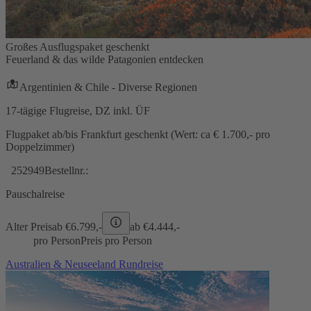
Großes Ausflugspaket geschenkt
Feuerland & das wilde Patagonien entdecken
Argentinien & Chile - Diverse Regionen
17-tägige Flugreise, DZ inkl. ÜF
Flugpaket ab/bis Frankfurt geschenkt (Wert: ca € 1.700,- pro
Doppelzimmer)
252949
Bestellnr.:
Pauschalreise
Alter Preis
ab €
6.799,-
ab €
4.444,-
pro Person
Preis pro Person
Australien & Neuseeland Rundreise