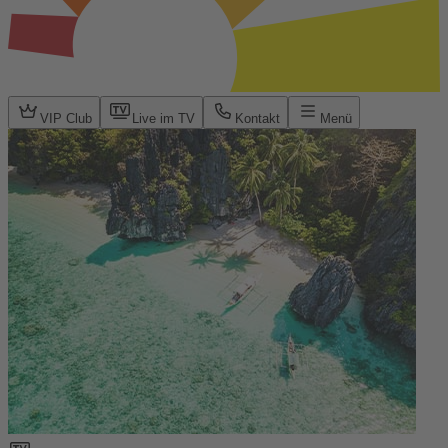
VIP Club
Live im TV
Kontakt
Menü