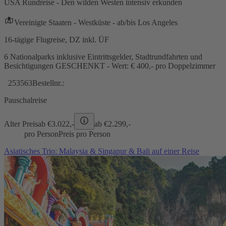
USA Rundreise - Den wilden Westen intensiv erkunden
Vereinigte Staaten - Westküste - ab/bis Los Angeles
16-tägige Flugreise, DZ inkl. ÜF
6 Nationalparks inklusive Eintrittsgelder, Stadtrundfahrten und
Besichtigungen GESCHENKT - Wert: € 400,- pro Doppelzimmer
253563
Bestellnr.:
Pauschalreise
Alter Preis
ab €
3.022,-
ab €
2.299,-
pro Person
Preis pro Person
Asiatisches Trio: Malaysia & Singapur & Bali auf einer Reise