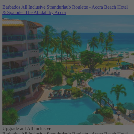
Barbados All Inclusive Strandurlaub Roulette - Accra Beach Hotel
& Spa oder The Abidah by Accra
Upgrade auf All Inclusive
Barbados All Inclusive Strandurlaub Roulette - Accra Beach Hotel