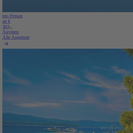
pro Person
ab €
303,-
Ägypten
Alle Angebote