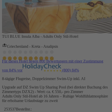
TUI BLUE Insula Alba - Adults Only Stil-Hotel
Griechenland - Kreta - Analipsis
Für dieses Hotel liegen 800 Bewertungen mit einer Zustimmung
von 84% vor
(800)
84%
8-tägige Flugreise, Doppelzimmer Swim-Up inkl. AI
Upgrade auf DZ Swim Up Sharing Pool (bei direkter Buchung des
Zimmertyps DZX2) - Wert: ca. € 550,- pro Zimmer
Adults Only Stil-Hotel ab 16 Jahren – Ruhige Wohlfühlatmosphäre
für erholsame Urlaubstage zu zweit
253537
Bestellnr.: