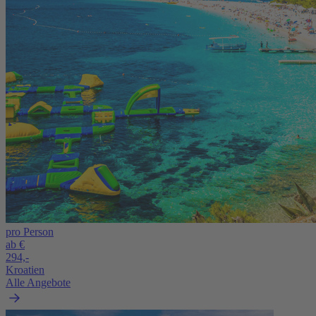
pro Person
ab €
294,-
Kroatien
Alle Angebote