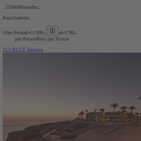
253009
Bestellnr.:
Pauschalreise
Alter Preis
ab €
1.099,-
ab €
788,-
pro Person
Preis pro Person
TUI BLUE Samaya