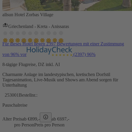
allsun Hotel Zorbas Village
Griechenland - Kreta - Anissaras
Für dieses Hotel liegen 2397 Bewertungen mit einer Zustimmung
von 96% vor
(2397)
96%
8-tägige Flugreise, DZ inkl. AI
Charmante Anlage im landestypischen, kretischen Dorfstil
Tagesanimation, Live-Musik und Shows am Abend sorgen für
Unterhaltung
253001
Bestellnr.:
Pauschalreise
Alter Preis
ab €
899,-
ab €
697,-
pro Person
Preis pro Person