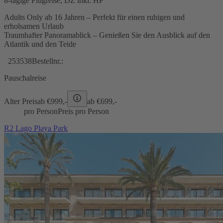
8-tägige Flugreise, DZ inkl. HP
Adults Only ab 16 Jahren – Perfekt für einen ruhigen und
erholsamen Urlaub
Traumhafter Panoramablick – Genießen Sie den Ausblick auf den
Atlantik und den Teide
253538
Bestellnr.:
Pauschalreise
Alter Preis
ab €
999,-
ab €
699,-
pro Person
Preis pro Person
R2 Lago Playa Park