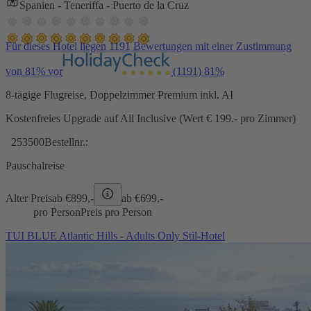
Spanien - Teneriffa - Puerto de la Cruz
Für dieses Hotel liegen 1191 Bewertungen mit einer Zustimmung
von 81% vor
(1191)
81%
8-tägige Flugreise, Doppelzimmer Premium inkl. AI
Kostenfreies Upgrade auf All Inclusive (Wert € 199.- pro Zimmer)
253500
Bestellnr.:
Pauschalreise
Alter Preis
ab €
899,-
ab €
699,-
pro Person
Preis pro Person
TUI BLUE Atlantic Hills - Adults Only Stil-Hotel