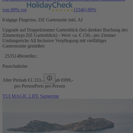
von 89% vor
(2346)
89%
8-tägige Flugreise, DZ Gartenseite inkl. AI
Upgrade auf Doppelzimmer Gartenblick (bei direkter Buchung des
Zimmertyps DZ Gartenblick) - Wert: ca. € 150,- pro Zimmer
Umfangreiche All Inclusive Verpflegung mit vielfältiger
Gastronomie genießen
253514
Bestellnr.:
Pauschalreise
Alter Preis
ab €
1.333,-
ab €
999,-
pro Person
Preis pro Person
TUI MAGIC LIFE Sarigerme