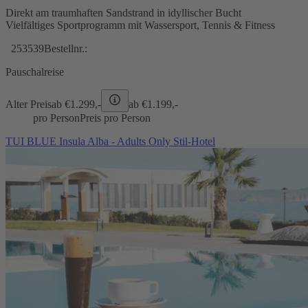
Direkt am traumhaften Sandstrand in idyllischer Bucht
Vielfältiges Sportprogramm mit Wassersport, Tennis & Fitness
253539
Bestellnr.:
Pauschalreise
Alter Preis
ab €
1.299,-
ab €
1.199,-
pro Person
Preis pro Person
TUI BLUE Insula Alba - Adults Only Stil-Hotel