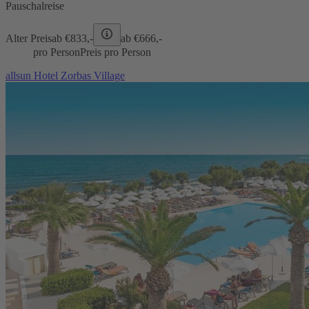
Pauschalreise
Alter Preis
ab €
833,-
ab €
666,-
pro Person
Preis pro Person
allsun Hotel Zorbas Village