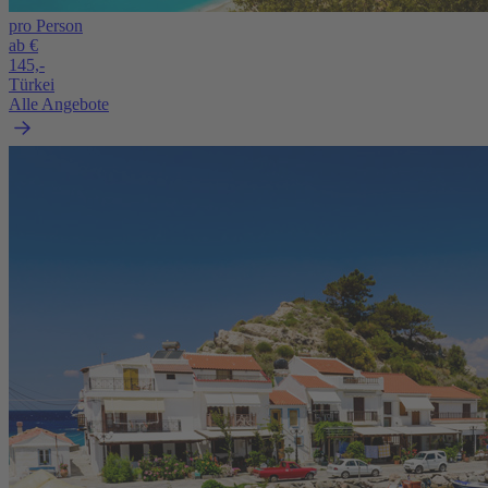
pro Person
ab €
145,-
Türkei
Alle Angebote