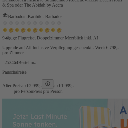
& Spa oder The Abidah by Accra
Barbados -Karibik - Barbados
9-tägige Flugreise, Doppelzimmer Meerblick inkl. AI
Upgrade auf All Inclusive Verpflegung geschenkt - Wert: € 798,-
pro Zimmer
253464
Bestellnr.:
Pauschalreise
Alter Preis
ab €
2.999,-
ab €
1.999,-
pro Person
Preis pro Person