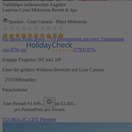
Vielfältiges kulinarisches Angebot
Lopesan Costa Meloneras Resort & Spa
Spanien - Gran Canaria - Playa Meloneras
Für dieses Hotel liegen 7793 Bewertungen mit einer Zustimmung
von 87% vor
(7793)
87%
8-tägige Flugreise, DZ inkl. HP
Einer der größten Wellness-Bereiche auf Gran Canaria
253100
Bestellnr.:
Pauschalreise
Alter Preis
ab €
1.699,-
ab €
1.005,-
pro Person
Preis pro Person
TUI MAGIC LIFE Plimmiri