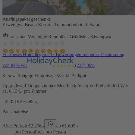
Ausflugspaket geschenkt
Kiwengwa Beach Resort - Traumurlaub inkl. Safari
Tansania, Vereinigte Republik - Ostküste - Kiwengwa
Für dieses Hotel liegen 237 Bewertungen mit einer Zustimmung
von 89% vor
(237)
89%
8- bzw. 9-tägige Flugreise, DZ inkl. AI light
Upgrade auf Doppelzimmer Meerblick (nach Verfügbarkeit) i.W.v.
ca. € 134,- pro Zimmer
253519
Bestellnr.:
Pauschalreise
Alter Preis
ab €
2.296,-
ab €
1.699,-
pro Person
Preis pro Person