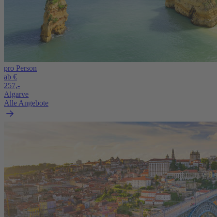
pro Person
ab €
257,-
Algarve
Alle Angebote