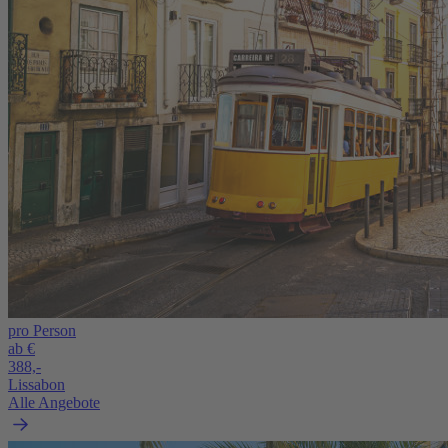
pro Person
ab €
388,-
Lissabon
Alle Angebote