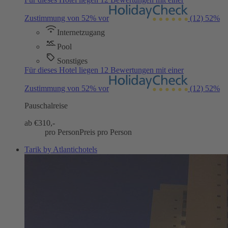
Zustimmung von 52% vor
(12)
52%
Internetzugang
Pool
Sonstiges
Für dieses Hotel liegen 12 Bewertungen mit einer
Zustimmung von 52% vor
(12)
52%
Pauschalreise
ab €
310,-
pro Person
Preis pro Person
Tarik by Atlantichotels