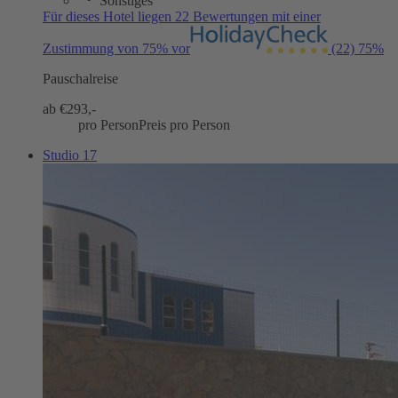
Sonstiges
Für dieses Hotel liegen 22 Bewertungen mit einer
Zustimmung von 75% vor
(22)
75%
Pauschalreise
ab €
293,-
pro Person
Preis pro Person
Studio 17