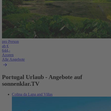
pro Person
ab €
644,-
Azoren
Alle Angebote
Portugal Urlaub - Angebote auf
sonnenklar.TV
Colina da Lapa and Villas