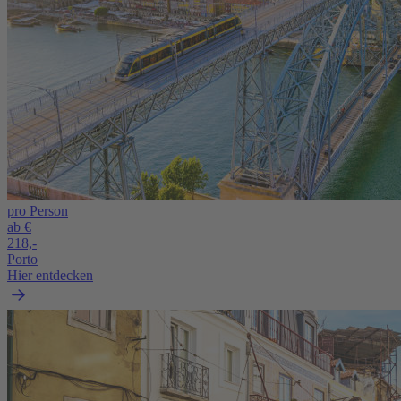
pro Person
ab €
218,-
Porto
Hier entdecken