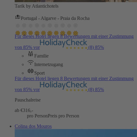
Tarik by Atlantichotels
Portugal - Algarve - Praia da Rocha
Für dieses Hotel liegen 8 Bewertungen mit einer Zustimmung
von 85% vor
(8)
85%
Familie
Internetzugang
Sport
Für dieses Hotel liegen 8 Bewertungen mit einer Zustimmung
von 85% vor
(8)
85%
Pauschalreise
ab €
316,-
pro Person
Preis pro Person
Colina dos Mouros