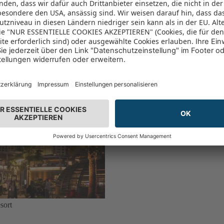
sort
sort