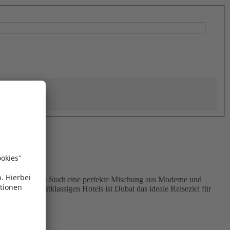
nden bietet die Stadt eine perfekte Mischung aus Moderne und
lima und erstklassigen Hotels ist Dubai das ideale Reiseziel für