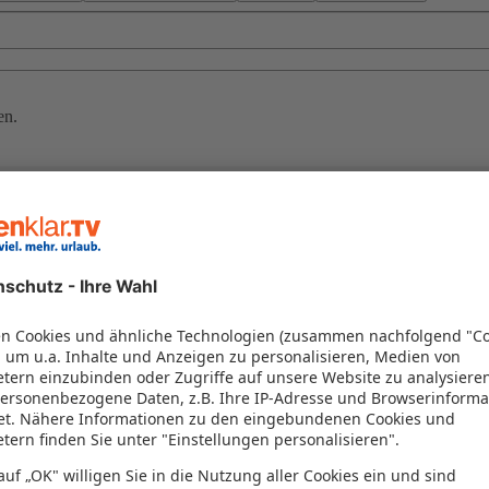
en.
ebnisse. Vom beeindruckenden Burj Khalifa bis hin zu traumhaften Strä
ks und genießen Sie aufregende Wüstensafaris. Mit ganzjährig warmem K