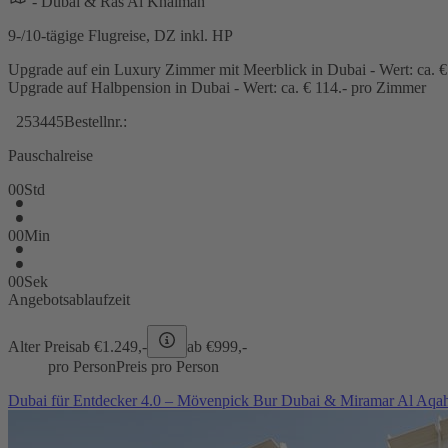
- Dubai & Ras Al Khaimah
9-/10-tägige Flugreise, DZ inkl. HP
Upgrade auf ein Luxury Zimmer mit Meerblick in Dubai - Wert: ca. 
Upgrade auf Halbpension in Dubai - Wert: ca. € 114.- pro Zimmer
253445
Bestellnr.:
Pauschalreise
00
Std
00
Min
00
Sek
Angebotsablaufzeit
Alter Preis
ab €
1.249,-
ab €
999,-
pro Person
Preis pro Person
Dubai für Entdecker 4.0 – Mövenpick Bur Dubai & Miramar Al Aqah