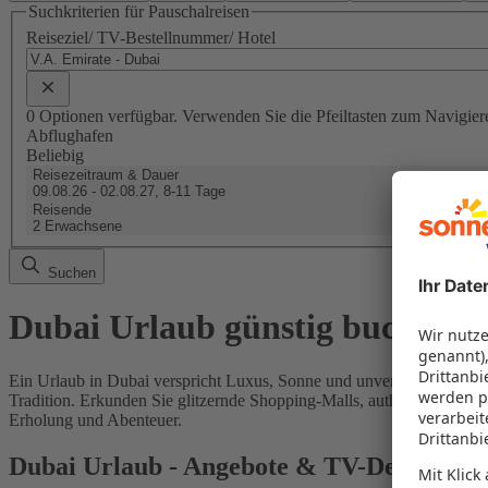
Suchkriterien für Pauschalreisen
Reiseziel/ TV-Bestellnummer/ Hotel
0 Optionen verfügbar. Verwenden Sie die Pfeiltasten zum Navigier
Abflughafen
Beliebig
Reisezeitraum & Dauer
09.08.26 - 02.08.27, 8-11 Tage
Reisende
2 Erwachsene
Suchen
Dubai Urlaub günstig buchen
Ein Urlaub in Dubai verspricht Luxus, Sonne und unvergessliche Erl
Tradition. Erkunden Sie glitzernde Shopping-Malls, authentische Sou
Erholung und Abenteuer.
Dubai Urlaub - Angebote & TV-Deals