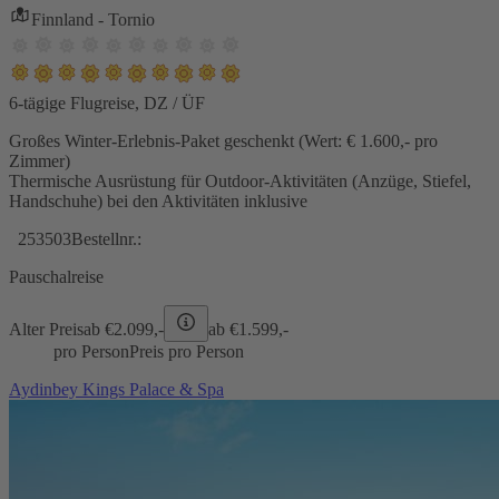
Finnland - Tornio
6-tägige Flugreise, DZ / ÜF
Großes Winter-Erlebnis-Paket geschenkt (Wert: € 1.600,- pro
Zimmer)
Thermische Ausrüstung für Outdoor-Aktivitäten (Anzüge, Stiefel,
Handschuhe) bei den Aktivitäten inklusive
253503
Bestellnr.:
Pauschalreise
Alter Preis
ab €
2.099,-
ab €
1.599,-
pro Person
Preis pro Person
Aydinbey Kings Palace & Spa