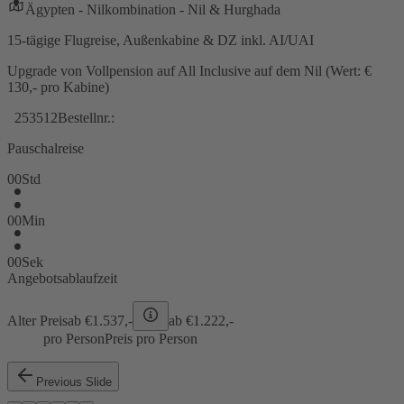
Ägypten - Nilkombination - Nil & Hurghada
15-tägige Flugreise, Außenkabine & DZ inkl. AI/UAI
Upgrade von Vollpension auf All Inclusive auf dem Nil (Wert: €
130,- pro Kabine)
253512
Bestellnr.:
Pauschalreise
00
Std
00
Min
00
Sek
Angebotsablaufzeit
Alter Preis
ab €
1.537,-
ab €
1.222,-
pro Person
Preis pro Person
Previous Slide