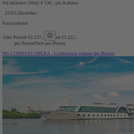
Nil inklusive (Wert: € 530,- pro Kabine)
253512
Bestellnr.:
Pauschalreise
Alter Preis
ab €
1.537,-
ab €
1.222,-
pro Person
Preis pro Person
MS COMPASS OPERA - Lichterglanz entlang des Rheins