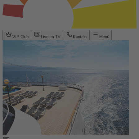
VIP Club
Live im TV
Kontakt
Menü