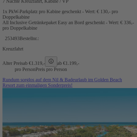
7 Nächte Kreuzfahrt, Kabine / VP
1x PkW-Parkplatz pro Kabine geschenkt - Wert: € 130,- pro
Doppelkabine
All Inclusive Getränkepaket Easy an Bord geschenkt - Wert: € 336,-
pro Doppelkabine
253493
Bestellnr.:
Kreuzfahrt
Alter Preis
ab €
1.319,-
ab €
1.199,-
pro Person
Preis pro Person
Rundum sorglos auf dem Nil & Badeurlaub im Golden Beach
Resort zum einmaligen Sonderpreis!