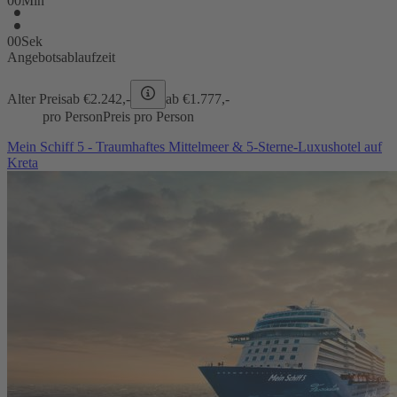
00
Min
00
Sek
Angebotsablaufzeit
Alter Preis
ab €
2.242,-
ab €
1.777,-
pro Person
Preis pro Person
Mein Schiff 5 - Traumhaftes Mittelmeer & 5-Sterne-Luxushotel auf
Kreta