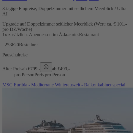
8-tägige Flugreise, Doppelzimmer mit seitlichem Meerblick / Ultra
AI
Upgrade auf Doppelzimmer seitlicher Meerblick (Wert: ca. € 101,-
pro DZ/Woche)
1x zusätzlich. Abendessen im À-la-carte-Restaurant
253620
Bestellnr.:
Pauschalreise
Alter Preis
ab €
799,-
ab €
499,-
pro Person
Preis pro Person
MSC Euribia - Mediterrane Winterauszeit - Balkonkabinenspecial