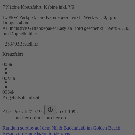
7 Nächte Kreuzfahrt, Kabine inkl. VP
1x PkW-Parkplatz pro Kabine geschenkt - Wert: € 130,- pro
Doppelkabine
All Inclusive Getränkepaket Easy an Bord geschenkt - Wert: € 336,-
pro Doppelkabine
253493
Bestellnr.:
Kreuzfahrt
00
Std
00
Min
00
Sek
Angebotsablaufzeit
Alter Preis
ab €
1.319,-
ab €
1.199,-
pro Person
Preis pro Person
Rundum sorglos auf dem Nil & Badeurlaub im Golden Beach
Resort zum einmaligen Sonderpreis!