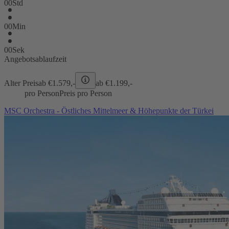
00
Std
00
Min
00
Sek
Angebotsablaufzeit
Alter Preis
ab €
1.579,-
ab €
1.199,-
pro Person
Preis pro Person
MSC Orchestra - Östliches Mittelmeer & Höhepunkte der Türkei