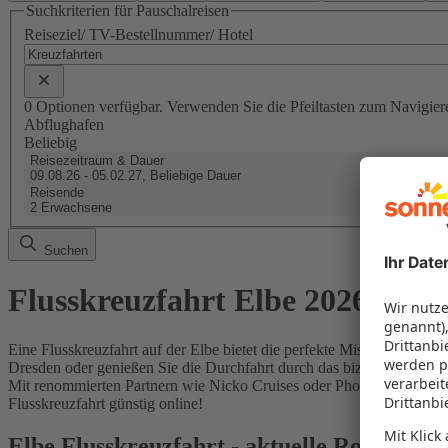
Suchkriterien für Pauschalreisen
Reiseziel/ TV-Bestellnummer/ Hotel
0 Optionen verfügbar. Verwenden Sie die Pfeiltasten zum Navigier
Abflughafen
Beliebig
Reisezeitraum & Dauer
09.08.26 - 05.02.27, Beliebige Dauer
Reisende
2 Erwachsene
Suchen
Flusskreuzfahrt Elbe 2026/2027
Eine Flusskreuzfahrt auf der Elbe bietet die perfekte Mischung aus h
Dresden oder genießen Sie die Durchfahrt durch das bizarre Elbsand
Mit renommierten Partnern wie Nicko Cruises oder Phoenix Reisen fin
Flusskreuzfahrt günstig online!
Elbe Flusskreuzfahrt - aktuelle Routen &