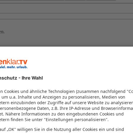
en.
anseatischem Flair und barocker Pracht. Entdecken Sie auf Ihrer Schiff
steingebirge Richtung Prag. Romantische Schlösser und unberührte Flus
den Sie bei sonnenklar.TV exklusive Angebote für 2026/2027. Sichern Si
 Termine