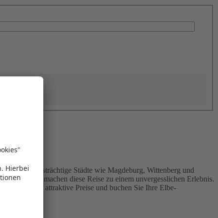
sreise geschichtsträchtige Städte wie Magdeburg, Wittenberg und
slandschaften machen diese Reise zu einem unvergesslichen Erlebnis.
e sich jetzt attraktive Preise und buchen Sie Ihre Elbe-