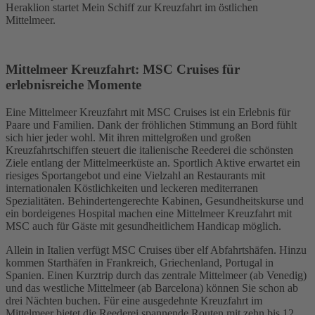
Heraklion startet Mein Schiff zur Kreuzfahrt im östlichen
Mittelmeer.
Mittelmeer Kreuzfahrt: MSC Cruises für
erlebnisreiche Momente
Eine Mittelmeer Kreuzfahrt mit MSC Cruises ist ein Erlebnis für
Paare und Familien. Dank der fröhlichen Stimmung an Bord fühlt
sich hier jeder wohl. Mit ihren mittelgroßen und großen
Kreuzfahrtschiffen steuert die italienische Reederei die schönsten
Ziele entlang der Mittelmeerküste an. Sportlich Aktive erwartet ein
riesiges Sportangebot und eine Vielzahl an Restaurants mit
internationalen Köstlichkeiten und leckeren mediterranen
Spezialitäten. Behindertengerechte Kabinen, Gesundheitskurse und
ein bordeigenes Hospital machen eine Mittelmeer Kreuzfahrt mit
MSC auch für Gäste mit gesundheitlichem Handicap möglich.
Allein in Italien verfügt MSC Cruises über elf Abfahrtshäfen. Hinzu
kommen Starthäfen in Frankreich, Griechenland, Portugal in
Spanien. Einen Kurztrip durch das zentrale Mittelmeer (ab Venedig)
und das westliche Mittelmeer (ab Barcelona) können Sie schon ab
drei Nächten buchen. Für eine ausgedehnte Kreuzfahrt im
Mittelmeer bietet die Reederei spannende Routen mit zehn bis 12