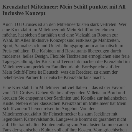
Kreuzfahrt Mittelmeer: Mein Schiff punktet mit All
Inclusive Konzept
Auch TUI Cruises ist an den Mittelmeerküsten stark vertreten. Wer
eine Kreuzfahrt im Mittelmeer mit Mein Schiff unternehmen
möchte, hat sieben Starthäfen und eine Vielzahl an Routen zur
Wahl. Im Alles-Inklusive Konzept sind erstklassige Mahlzeiten,
Sport, Saunabesuch und Unterhaltungsprogramm automatisch im
Preis enthalten. Die Kabinen und Restaurants überzeugen durch
modernes, helles Design. Flexible Tischzeiten ermöglichen eine freie
Tagesgestaltung, der Kids- und Teensclub machen die Kreuzfahrt im
Mittelmeer zum perfekten Familienurlaub. Bordsprache auf der
Mein Schiff-Flotte ist Deutsch, was die Reederei zu einem der
beliebtesten Partner für deutsche Kreuzfahrtfans macht.
Eine Kreuzfahrt im Mittelmeer mit viel Italien – das ist der Favorit
von TUI Cruises. Gehen Sie im aufregenden Valletta an Bord und
kreuzen Sie entspannt über Sardinien und Korsika zur italienischen
Küste. Neben einer klassischen Kreuzfahrt im Mittelmeer hat Mein
Schiff zudem Themenreisen im Angebot: Von der
Mittelmeerkreuzfahrt für Feinschmecker bis zum Jeckliner mit
legendären Karnevalsbands. Langeweile kommt so garantiert nicht
auf. Die traumhaften Routen entlang von Andalusien kommen auch
Fans der spanischen Kultur voll auf ihre Kosten. Vom griechischen