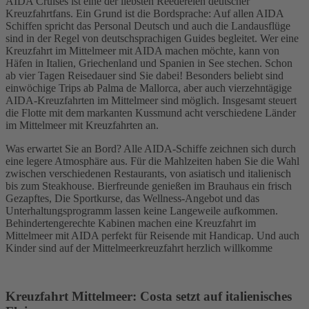
AIDA Cruises ist eine der liebsten Reedereien deutscher
Kreuzfahrtfans. Ein Grund ist die Bordsprache: Auf allen AIDA
Schiffen spricht das Personal Deutsch und auch die Landausflüge
sind in der Regel von deutschsprachigen Guides begleitet. Wer eine
Kreuzfahrt im Mittelmeer mit AIDA machen möchte, kann von
Häfen in Italien, Griechenland und Spanien in See stechen. Schon
ab vier Tagen Reisedauer sind Sie dabei! Besonders beliebt sind
einwöchige Trips ab Palma de Mallorca, aber auch vierzehntägige
AIDA-Kreuzfahrten im Mittelmeer sind möglich. Insgesamt steuert
die Flotte mit dem markanten Kussmund acht verschiedene Länder
im Mittelmeer mit Kreuzfahrten an.
Was erwartet Sie an Bord? Alle AIDA-Schiffe zeichnen sich durch
eine legere Atmosphäre aus. Für die Mahlzeiten haben Sie die Wahl
zwischen verschiedenen Restaurants, von asiatisch und italienisch
bis zum Steakhouse. Bierfreunde genießen im Brauhaus ein frisch
Gezapftes, Die Sportkurse, das Wellness-Angebot und das
Unterhaltungsprogramm lassen keine Langeweile aufkommen.
Behindertengerechte Kabinen machen eine Kreuzfahrt im
Mittelmeer mit AIDA perfekt für Reisende mit Handicap. Und auch
Kinder sind auf der Mittelmeerkreuzfahrt herzlich willkomme
Kreuzfahrt Mittelmeer: Costa setzt auf italienisches