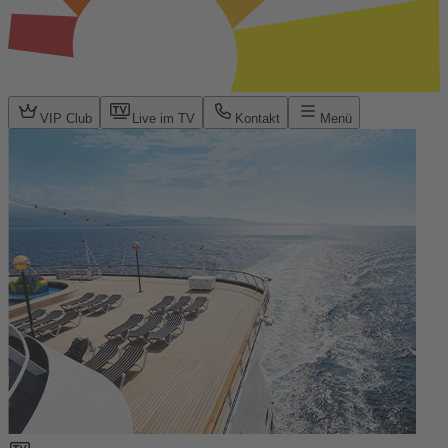
VIP Club
Live im TV
Kontakt
Menü