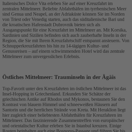
Italienisches Dolce Vita erleben Sie auf einer Kreuzfahrt im
zentralen Mittelmeer. Beliebte Abfahrthäfen im tyrrhenischen Meer
sind Genua und Neapel, an der Adriaküste können Sie im Norden
von Triest oder Venedig starten, auch das süditalienische Bari und
die kroatischen Hafenstadt Dubrovnik bieten sich als
Ausgangspunkt für eine Kreuzfahrt im Mittelmeer an. Mit Korsika,
Sardinien und Sizilien befinden sich auch zauberhafte Inseln in der
Region, die Sie mit Ihrem Kreuzfahrtschiff entspannt ansteuern. Von
Schnupperkreuzfahrten bis hin zu 14-tägigen Kultur- und
Genussreisen – auf einem schwimmenden Hotel wird das zentrale
Mittelmeer zum unvergesslichen Erlebnis.
Östliches Mittelmeer: Trauminseln in der Ägäis
Top-Favorit unter den Kreuzfahrten im östlichen Mittelmeer ist das
Insel-Hopping in Griechenland. Erkunden Sie Schätze der
griechischen Antike auf Rhodos und Mykonos, bestaunen Sie den
Kontrast von blauem Himmel und schneeweißen Häusern auf
Santorin und die herrlichen Strände von Kreta. Mit Heraklion liegt
hier zugleich einer beliebtesten Abfahrthäfen für Kreuzfahren im
Mittelmeer. Das faszinierende Zusammentreffen von europäischer
und orientalischer Kultur erleben Sie in Istanbul kreuzen. Einige
Routen beinhalten auch eine Bosporus-Passage und führen Sie bis