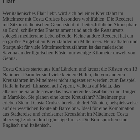
Flair
Wer italienisches Flair liebt, wird sich bei einer Kreuzfahrt im
Mittelmeer mit Costa Cruises besonders wohlfühlen. Die Reederei
mit Sitz im italienischen Genua steht für heiter-fröhliche Atmosphäre
an Bord, schillerndes Entertainment und auch die Restaurants
spiegeln mediterrane Lebensfreude. Keine andere Reederei hat ein
so großes Angebot an Kreuzfahrten im Mittelmeer. Heimathafen und
Startpunkt für viele Mittelmeerkreuzfahrten ist das malerische
Savona an der ligurischen Küste, nur wenige Kilometer unweit von
Genua.
Costa Cruises startet aus fünf Ländern und kreuzt die Küsten von 13
Nationen. Darunter sind viele kleinere Häfen, die von anderen
Kreuzfahrten im Mittelmeer nicht angesteuert werden, zum Beispiel
Haifa in Israel, Limassol auf Zypern, Valletta auf Malta, das
albanische Sarande sowie das faszinierende Casablanca und Tanger
in Marokko. Sie planen eine kurze Kreuzfahrt? Mittelmeer pur
erleben Sie mit Costa Cruises bereits ab drei Nächten, beispielsweise
auf der westlichen Route ab Barcelona. Ideal für eine Kombination
aus Städtereise und erholsamer Kreuzfahrt im Mittelmeer. Costa
überzeugt zudem durch günstige Preise. Die Bordsprachen sind
Englisch und Italienisch.