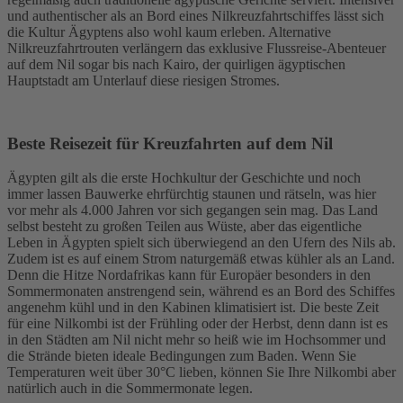
und authentischer als an Bord eines Nilkreuzfahrtschiffes lässt sich
die Kultur Ägyptens also wohl kaum erleben. Alternative
Nilkreuzfahrtrouten verlängern das exklusive Flussreise-Abenteuer
auf dem Nil sogar bis nach Kairo, der quirligen ägyptischen
Hauptstadt am Unterlauf diese riesigen Stromes.
Beste Reisezeit für Kreuzfahrten auf dem Nil
Ägypten gilt als die erste Hochkultur der Geschichte und noch
immer lassen Bauwerke ehrfürchtig staunen und rätseln, was hier
vor mehr als 4.000 Jahren vor sich gegangen sein mag. Das Land
selbst besteht zu großen Teilen aus Wüste, aber das eigentliche
Leben in Ägypten spielt sich überwiegend an den Ufern des Nils ab.
Zudem ist es auf einem Strom naturgemäß etwas kühler als an Land.
Denn die Hitze Nordafrikas kann für Europäer besonders in den
Sommermonaten anstrengend sein, während es an Bord des Schiffes
angenehm kühl und in den Kabinen klimatisiert ist. Die beste Zeit
für eine Nilkombi ist der Frühling oder der Herbst, denn dann ist es
in den Städten am Nil nicht mehr so heiß wie im Hochsommer und
die Strände bieten ideale Bedingungen zum Baden. Wenn Sie
Temperaturen weit über 30°C lieben, können Sie Ihre Nilkombi aber
natürlich auch in die Sommermonate legen.