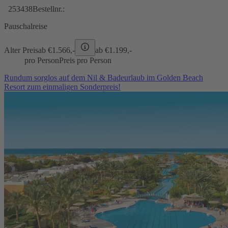
253438
Bestellnr.:
Pauschalreise
Alter Preis
ab €
1.566,-
ab €
1.199,-
pro Person
Preis pro Person
Rundum sorglos auf dem Nil & Badeurlaub im Golden Beach
Resort zum einmaligen Sonderpreis!