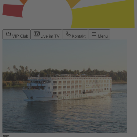
VIP Club
Live im TV
Kontakt
Menü