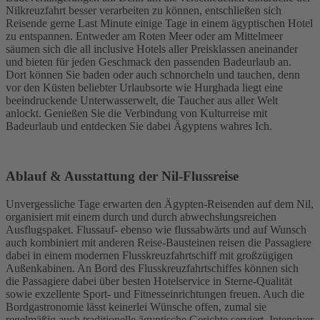
Nilkreuzfahrt besser verarbeiten zu können, entschließen sich
Reisende gerne Last Minute einige Tage in einem ägyptischen Hotel
zu entspannen. Entweder am Roten Meer oder am Mittelmeer
säumen sich die all inclusive Hotels aller Preisklassen aneinander
und bieten für jeden Geschmack den passenden Badeurlaub an.
Dort können Sie baden oder auch schnorcheln und tauchen, denn
vor den Küsten beliebter Urlaubsorte wie Hurghada liegt eine
beeindruckende Unterwasserwelt, die Taucher aus aller Welt
anlockt. Genießen Sie die Verbindung von Kulturreise mit
Badeurlaub und entdecken Sie dabei Ägyptens wahres Ich.
Ablauf & Ausstattung der Nil-Flussreise
Unvergessliche Tage erwarten den Ägypten-Reisenden auf dem Nil,
organisiert mit einem durch und durch abwechslungsreichen
Ausflugspaket. Flussauf- ebenso wie flussabwärts und auf Wunsch
auch kombiniert mit anderen Reise-Bausteinen reisen die Passagiere
dabei in einem modernen Flusskreuzfahrtschiff mit großzügigen
Außenkabinen. An Bord des Flusskreuzfahrtschiffes können sich
die Passagiere dabei über besten Hotelservice in Sterne-Qualität
sowie exzellente Sport- und Fitnesseinrichtungen freuen. Auch die
Bordgastronomie lässt keinerlei Wünsche offen, zumal sie
regelmäßig auch traditionelle ägyptische Gerichte serviert. Intensiver