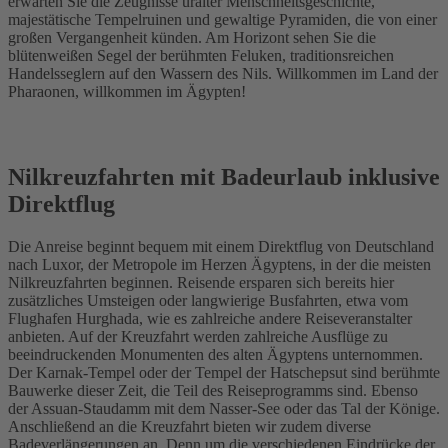
erwarten Sie die Zeugnisse uralter Menschheitsgeschichte,
majestätische Tempelruinen und gewaltige Pyramiden, die von einer
großen Vergangenheit künden. Am Horizont sehen Sie die
blütenweißen Segel der berühmten Feluken, traditionsreichen
Handelsseglern auf den Wassern des Nils. Willkommen im Land der
Pharaonen, willkommen im Ägypten!
Nilkreuzfahrten mit Badeurlaub inklusive
Direktflug
Die Anreise beginnt bequem mit einem Direktflug von Deutschland
nach Luxor, der Metropole im Herzen Ägyptens, in der die meisten
Nilkreuzfahrten beginnen. Reisende ersparen sich bereits hier
zusätzliches Umsteigen oder langwierige Busfahrten, etwa vom
Flughafen Hurghada, wie es zahlreiche andere Reiseveranstalter
anbieten. Auf der Kreuzfahrt werden zahlreiche Ausflüge zu
beeindruckenden Monumenten des alten Ägyptens unternommen.
Der Karnak-Tempel oder der Tempel der Hatschepsut sind berühmte
Bauwerke dieser Zeit, die Teil des Reiseprogramms sind. Ebenso
der Assuan-Staudamm mit dem Nasser-See oder das Tal der Könige.
Anschließend an die Kreuzfahrt bieten wir zudem diverse
Badeverlängerungen an. Denn um die verschiedenen Eindrücke der