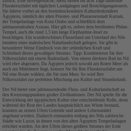
zurück. Eine unvergessliche, meist sieben bis acht Tage dauernde
Flusskreuzfahrt mit täglichen Landgängen und Besichtigungstouren.
Sie fahren vorbei an den beeindruckendsten Kulturdenkmälern
Ägyptens, nämlich der alten Priester- und Pharaonenstadt Karnak,
der Tempelanlage von Kom Ombo und schließlich dem
jahrtausendealten Assuan. Hier gilt es, neben dem berühmten Philae-
Tempel, auch die rund 1,5 km lange Elephantine-Insel zu
besichtigen. Ein wunderschönes Flusseiland am Unterlauf des Nils
inmitten einer malerischen Naturlandschaft gelegen. Sie gibt in
besonderer Weise Eindruck von der urtümlichen Kraft und
Schönheit dieses gewaltigen Stromes. Tipp: Kombinieren Sie ihre
Nilkreuzfahrt mit einem Badeurlaub. Von einem direkten Bad im Nil
wird eher abgeraten. Da Ägypten jedoch sowohl am Roten Meer als
auch am Mittelmeer liegt, können Sie für Ihre Flusskreuzfahrt am
Nil eine Route wählen, die Sie zum Meer. So wird Ihre
Nilkreuzfahrt zur perfekten Mischung aus Kultur und Strandurlaub.
Der Nil bietet eine jahrtausendealte Fluss- und Kulturlandschaft an
den Kreuzungspunkten großer Zivilisationen. Der Nil spielte für die
Entwicklung der ägyptischen Kultur eine entscheidende Rolle, denn
während der Rest des Landes hauptsächlich aus Wüste bestand,
konnten an seinen Ufern Getreide und andere Lebensmittel
angebaut werden. Dadurch entstanden entlang des Nils zahlreiche
Städte wie Luxor, in denen von den alten Ägyptern Tempelanlagen
errichtet wurden. An den Ufern dieses größten Stromes der Erde