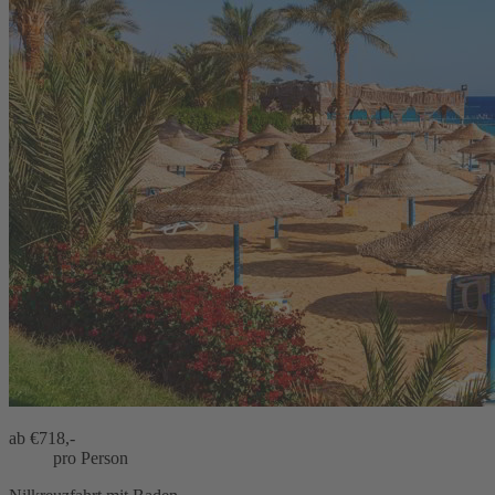
ab €
718,-
pro Person