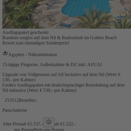
Ausflugspaket geschenkt
Rundum sorglos auf dem Nil & Badeurlaub im Golden Beach
Resort zum einmaligen Sonderpreis!
Ägypten - Nilkombination
15-tägige Flugreise, Außenkabine & DZ inkl. AI/UAI
Upgrade von Vollpension auf All Inclusive auf dem Nil (Wert: €
130,- pro Kabine)
Großes Ausflugspaket mit deutschsprachiger Reiseleitung auf dem
Nil inklusive (Wert: € 530,- pro Kabine)
253512
Bestellnr.:
Pauschalreise
Alter Preis
ab €
1.537,-
ab €
1.222,-
pro Person
Preis pro Person