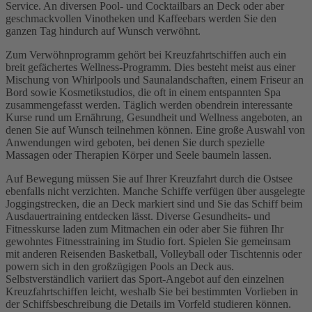
Service. An diversen Pool- und Cocktailbars an Deck oder aber
geschmackvollen Vinotheken und Kaffeebars werden Sie den
ganzen Tag hindurch auf Wunsch verwöhnt.
Zum Verwöhnprogramm gehört bei Kreuzfahrtschiffen auch ein
breit gefächertes Wellness-Programm. Dies besteht meist aus einer
Mischung von Whirlpools und Saunalandschaften, einem Friseur an
Bord sowie Kosmetikstudios, die oft in einem entspannten Spa
zusammengefasst werden. Täglich werden obendrein interessante
Kurse rund um Ernährung, Gesundheit und Wellness angeboten, an
denen Sie auf Wunsch teilnehmen können. Eine große Auswahl von
Anwendungen wird geboten, bei denen Sie durch spezielle
Massagen oder Therapien Körper und Seele baumeln lassen.
Auf Bewegung müssen Sie auf Ihrer Kreuzfahrt durch die Ostsee
ebenfalls nicht verzichten. Manche Schiffe verfügen über ausgelegte
Joggingstrecken, die an Deck markiert sind und Sie das Schiff beim
Ausdauertraining entdecken lässt. Diverse Gesundheits- und
Fitnesskurse laden zum Mitmachen ein oder aber Sie führen Ihr
gewohntes Fitnesstraining im Studio fort. Spielen Sie gemeinsam
mit anderen Reisenden Basketball, Volleyball oder Tischtennis oder
powern sich in den großzügigen Pools an Deck aus.
Selbstverständlich variiert das Sport-Angebot auf den einzelnen
Kreuzfahrtschiffen leicht, weshalb Sie bei bestimmten Vorlieben in
der Schiffsbeschreibung die Details im Vorfeld studieren können.