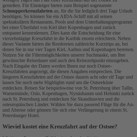
genießen. Für Einsteiger bieten zum Beispiel sogenannte
Schnupperkreuzfahrten
an, für die Sie lediglich drei Tage Urlaub
benötigen. So können Sie ein AIDA-Schiff mit all seinen
spektakulären Restaurants, Pools und dem Unterhaltungsprogramm
bei einer Überfahrt von Kiel über Kopenhagen und zurück
entspannt kennenlernen. Dies kann die Entscheidung für eine
vierzehntägige Kreuzfahrt in die Karibik enorm erleichtern. Neben
dieser Variante bieten die Reedereien zahlreiche Kurztrips an, bei
denen Sie in nur vier Tagen Kiel, Aarhus und Kopenhagen bereisen.
Nutzen Sie die Filtermöglichkeiten unserer Suchmaske, um Ihre
gewünschte Reisedauer und auch den Reisezeitpunkt einzugeben.
Nach Eingabe der Daten werden Ihnen nur noch Ostsee-
Kreuzfahrten angezeigt, die diesen Angaben entsprechen. Die
längeren Kreuzfahrten auf der Ostsee dauern acht oder elf Tage und
lassen Sie noch mehr Highlights rund um die Ostseeküste
entdecken. Reisen Sie beispielsweise von St. Petersburg über Tallin,
Warnemünde, Oslo, Kopenhagen, Nynäshamm und Helsinki zurück
nach St. Petersburg und entdecken Sie Skandinavien und die
osteuropäischen Länder. Wählen Sie dazu passend Flüge für die An-
und Abreise oder gönnen Sie sich eine Verlängerung in einem St.
Petersburger Hotel.
Wieviel kostet eine Kreuzfahrt auf der Ostsee?