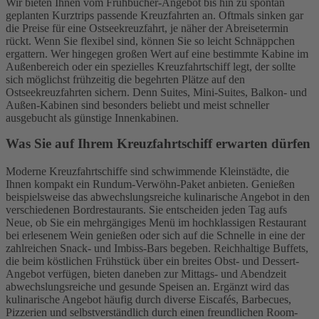
Wir bieten Ihnen vom Frühbucher-Angebot bis hin zu spontan
geplanten Kurztrips passende Kreuzfahrten an. Oftmals sinken gar
die Preise für eine Ostseekreuzfahrt, je näher der Abreisetermin
rückt. Wenn Sie flexibel sind, können Sie so leicht Schnäppchen
ergattern. Wer hingegen großen Wert auf eine bestimmte Kabine im
Außenbereich oder ein spezielles Kreuzfahrtschiff legt, der sollte
sich möglichst frühzeitig die begehrten Plätze auf den
Ostseekreuzfahrten sichern. Denn Suites, Mini-Suites, Balkon- und
Außen-Kabinen sind besonders beliebt und meist schneller
ausgebucht als günstige Innenkabinen.
Was Sie auf Ihrem Kreuzfahrtschiff erwarten dürfen
Moderne Kreuzfahrtschiffe sind schwimmende Kleinstädte, die
Ihnen kompakt ein Rundum-Verwöhn-Paket anbieten. Genießen
beispielsweise das abwechslungsreiche kulinarische Angebot in den
verschiedenen Bordrestaurants. Sie entscheiden jeden Tag aufs
Neue, ob Sie ein mehrgängiges Menü im hochklassigen Restaurant
bei erlesenem Wein genießen oder sich auf die Schnelle in eine der
zahlreichen Snack- und Imbiss-Bars begeben. Reichhaltige Buffets,
die beim köstlichen Frühstück über ein breites Obst- und Dessert-
Angebot verfügen, bieten daneben zur Mittags- und Abendzeit
abwechslungsreiche und gesunde Speisen an. Ergänzt wird das
kulinarische Angebot häufig durch diverse Eiscafés, Barbecues,
Pizzerien und selbstverständlich durch einen freundlichen Room-