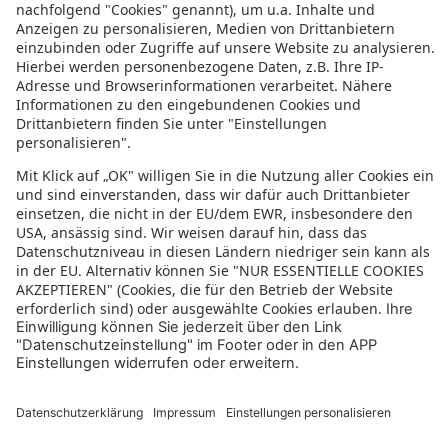
Minikreuzfahrten
Weltreise Kreuzfahrt
Last Minute Kreuzfahrt
Bewertung für sonnenklar.TV – EUVIA Travel
GmbH
4.4/5
4.4 von 5 Sternen
aus 61 Bewertungen
(letzte 12 Monate)
5/5
Wir haben schon mehrere Reisen gebucht und wurden noch nie