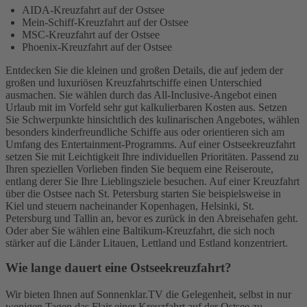
AIDA-Kreuzfahrt auf der Ostsee
Mein-Schiff-Kreuzfahrt auf der Ostsee
MSC-Kreuzfahrt auf der Ostsee
Phoenix-Kreuzfahrt auf der Ostsee
Entdecken Sie die kleinen und großen Details, die auf jedem der
großen und luxuriösen Kreuzfahrtschiffe einen Unterschied
ausmachen. Sie wählen durch das All-Inclusive-Angebot einen
Urlaub mit im Vorfeld sehr gut kalkulierbaren Kosten aus. Setzen
Sie Schwerpunkte hinsichtlich des kulinarischen Angebotes, wählen
besonders kinderfreundliche Schiffe aus oder orientieren sich am
Umfang des Entertainment-Programms. Auf einer Ostseekreuzfahrt
setzen Sie mit Leichtigkeit Ihre individuellen Prioritäten. Passend zu
Ihren speziellen Vorlieben finden Sie bequem eine Reiseroute,
entlang derer Sie Ihre Lieblingsziele besuchen. Auf einer Kreuzfahrt
über die Ostsee nach St. Petersburg starten Sie beispielsweise in
Kiel und steuern nacheinander Kopenhagen, Helsinki, St.
Petersburg und Tallin an, bevor es zurück in den Abreisehafen geht.
Oder aber Sie wählen eine Baltikum-Kreuzfahrt, die sich noch
stärker auf die Länder Litauen, Lettland und Estland konzentriert.
Wie lange dauert eine Ostseekreuzfahrt?
Wir bieten Ihnen auf Sonnenklar.TV die Gelegenheit, selbst in nur
wenigen Tagen das Flair einer Kreuzfahrt auf der Ostsee zu