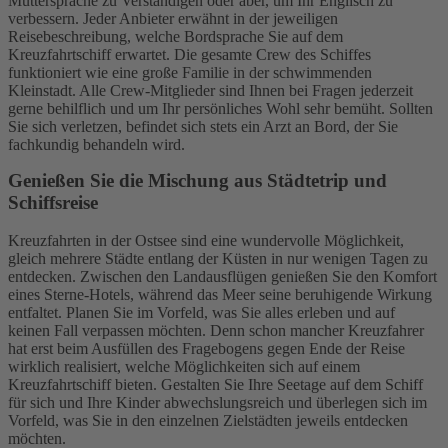
Muttersprache zu Verständigen oder aber, um Ihr Englisch zu
verbessern. Jeder Anbieter erwähnt in der jeweiligen
Reisebeschreibung, welche Bordsprache Sie auf dem
Kreuzfahrtschiff erwartet. Die gesamte Crew des Schiffes
funktioniert wie eine große Familie in der schwimmenden
Kleinstadt. Alle Crew-Mitglieder sind Ihnen bei Fragen jederzeit
gerne behilflich und um Ihr persönliches Wohl sehr bemüht. Sollten
Sie sich verletzen, befindet sich stets ein Arzt an Bord, der Sie
fachkundig behandeln wird.
Genießen Sie die Mischung aus Städtetrip und
Schiffsreise
Kreuzfahrten in der Ostsee sind eine wundervolle Möglichkeit,
gleich mehrere Städte entlang der Küsten in nur wenigen Tagen zu
entdecken. Zwischen den Landausflügen genießen Sie den Komfort
eines Sterne-Hotels, während das Meer seine beruhigende Wirkung
entfaltet. Planen Sie im Vorfeld, was Sie alles erleben und auf
keinen Fall verpassen möchten. Denn schon mancher Kreuzfahrer
hat erst beim Ausfüllen des Fragebogens gegen Ende der Reise
wirklich realisiert, welche Möglichkeiten sich auf einem
Kreuzfahrtschiff bieten. Gestalten Sie Ihre Seetage auf dem Schiff
für sich und Ihre Kinder abwechslungsreich und überlegen sich im
Vorfeld, was Sie in den einzelnen Zielstädten jeweils entdecken
möchten.