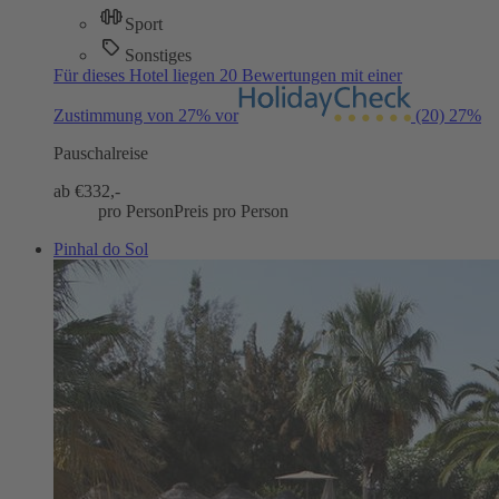
Sport
Sonstiges
Für dieses Hotel liegen 20 Bewertungen mit einer
Zustimmung von 27% vor
(20)
27%
Pauschalreise
ab €
332,-
pro Person
Preis pro Person
Pinhal do Sol