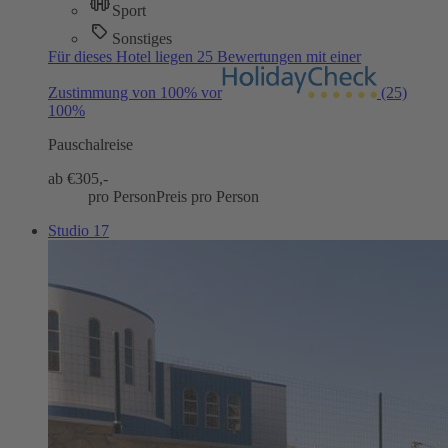
Sport
Sonstiges
Für dieses Hotel liegen 25 Bewertungen mit einer
Zustimmung von 100% vor
(25)
100%
Pauschalreise
ab €
305,-
pro Person
Preis pro Person
Studio 17