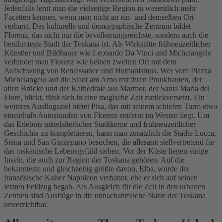
Jedenfalls lernt man die vielseitige Region in wesentlich mehr
Facetten kennen, wenn man nicht an ein- und demselben Ort
verharrt. Das kulturelle und demographische Zentrum bildet
Florenz, das nicht nur die bevölkerungsreichste, sondern auch die
berühmteste Stadt der Toskana ist. Als Wirkstätte frühneuzeitlicher
Künstler und Bildhauer wie Leonardo Da Vinci und Michelangelo
verbindet man Florenz wie keinen zweiten Ort mit dem
Aufschwung von Renaissance und Humanismus. Wer vom Piazza
Michelangelo auf die Stadt am Arno mit ihren Prunkbauten, der
alten Brücke und der Kathedrale aus Marmor, der Santa Maria del
Fiore, blickt, fühlt sich in eine magische Zeit zurückversetzt. Ein
weiteres Ausflugsziel bietet Pisa, das mit seinem schiefen Turm etwa
eineinhalb Autostunden von Florenz entfernt im Westen liegt. Um
das Erlebnis mittelalterlicher Stadtkerne und frühneuzeitlicher
Geschichte zu komplettieren, kann man zusätzlich die Städte Lucca,
Siena und San Gimignano besuchen, die allesamt stellvertretend für
das toskanische Lebensgefühl stehen. Vor der Küste liegen einige
Inseln, die auch zur Region der Toskana gehören. Auf die
bekannteste und gleichzeitig größte davon, Elba, wurde der
französische Kaiser Napoleon verbannt, ehe er sich auf seinen
letzten Feldzug begab. Als Ausgleich für die Zeit in den urbanen
Zentren sind Ausflüge in die unnachahmliche Natur der Toskana
unverzichtbar.