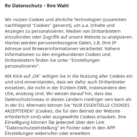
Azoren Rundreise
Kroatien Rundreise
Spanien Rundreise
Türkei Rundreise
Bewertung für sonnenklar.TV – EUVIA Travel
GmbH
4.4/5
4.4 von 5 Sternen
aus 61 Bewertungen
(letzte 12 Monate)