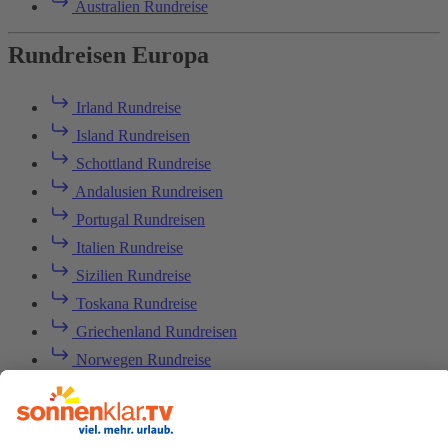
Australien Rundreise
Rundreisen Europa
Irland Rundreise
Island Rundreisen
Schottland Rundreise
Andalusien Rundreisen
Portugal Rundreisen
Italien Rundreise
Sizilien Rundreise
Toskana Rundreise
Griechenland Rundreisen
Norwegen Rundreise
Baltikum Rundreise
Skandinavien Rundreise
Schweden Rundreise