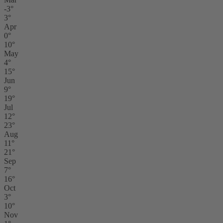
-3°
3°
Apr
0°
10°
May
4°
15°
Jun
9°
19°
Jul
12°
23°
Aug
11°
21°
Sep
7°
16°
Oct
3°
10°
Nov