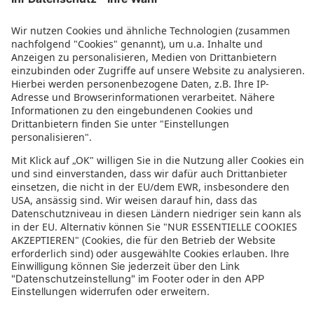
Oman Rundreisen
Israel Rundreisen
Jordanien Rundreise
Bewertung für sonnenklar.TV – EUVIA Travel
GmbH
4.4/5
4.4 von 5 Sternen
aus 61 Bewertungen
(letzte 12 Monate)
5/5