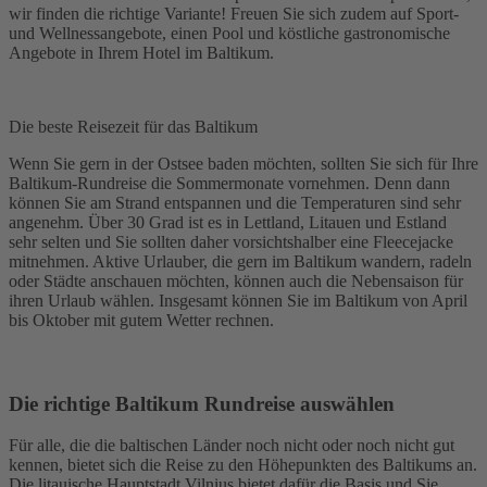
wir finden die richtige Variante! Freuen Sie sich zudem auf Sport-
und Wellnessangebote, einen Pool und köstliche gastronomische
Angebote in Ihrem Hotel im Baltikum.
Die beste Reisezeit für das Baltikum
Wenn Sie gern in der Ostsee baden möchten, sollten Sie sich für Ihre
Baltikum-Rundreise die Sommermonate vornehmen. Denn dann
können Sie am Strand entspannen und die Temperaturen sind sehr
angenehm. Über 30 Grad ist es in Lettland, Litauen und Estland
sehr selten und Sie sollten daher vorsichtshalber eine Fleecejacke
mitnehmen. Aktive Urlauber, die gern im Baltikum wandern, radeln
oder Städte anschauen möchten, können auch die Nebensaison für
ihren Urlaub wählen. Insgesamt können Sie im Baltikum von April
bis Oktober mit gutem Wetter rechnen.
Die richtige Baltikum Rundreise auswählen
Für alle, die die baltischen Länder noch nicht oder noch nicht gut
kennen, bietet sich die Reise zu den Höhepunkten des Baltikums an.
Die litauische Hauptstadt Vilnius bietet dafür die Basis und Sie