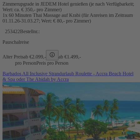
Zimmerupgrade in JEDEM Hotel genießen (je nach Verfügbarkeit;
Wert: ca. € 350,- pro Zimmer)
1x 60 Minuten Thai Massage auf Krabi (für Anreisen im Zeitraum
01.11.26-31.03.27; Wert: € 80,- pro Zimmer)
253422
Bestellnr.:
Pauschalreise
Alter Preis
ab €
2.099,-
ab €
1.499,-
pro Person
Preis pro Person
Barbados All Inclusive Strandurlaub Roulette - Accra Beach Hotel
& Spa oder The Abidah by Accra