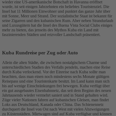
wieder eine US-amerikanische Botschaft in Havanna eröffnet
wurde, ist seit einigen Jahrzehnten ein beliebtes Touristenziel. Die
Insel hat 11 Millionen Einwohner und punktet das ganze Jahr über
mit Sonne, Meer und Strand. Der sozialistische Staat ist bekannt für
seine Zigarren und den kubanischen Rum. Aber neben Strandurlaub
und Luxusgütern hat die Insel des Buena Vista Social Clubs einiges
mehr zu bieten, das jenseits des Mythos Kuba ein Land mit
faszinierenden Städten und reizvoller Landschaft präsentiert.
Kuba Rundreise per Zug oder Auto
Allein die alten Städte, die zwischen nostalgischem Charme und
unterschiedlichen Stadien des Verfalls pendeln, machen eine Reise
durch Kuba verlockend. Vor der Einreise nach Kuba sollte man
beachten, dass man einen noch mindestens sechs Monate gültigen
Reisepass und eine Touristenkarte besitzt. Im Land kann man sich
bis auf wenige Einschränkungen frei bewegen. Kuba verfügt über
ein gut ausgebautes Eisenbahnnetz, das seit dem Beginn des neuen
Jahrtausends wieder vermehrt saniert und in Stand gehalten wird.
Züge vieler Nationen fahren auf kubanischen Gleisen, man findet
Loks aus Deutschland, Kanada oder China. Das Schienennetz
durchquert die Insel von Ost nach West mit vielen Abzweigungen
zu Küstenstädten. Mietwagen sind auf Kuba verfügbar und können