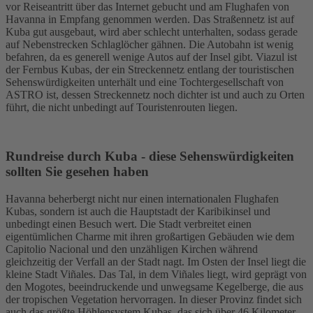
vor Reiseantritt über das Internet gebucht und am Flughafen von
Havanna in Empfang genommen werden. Das Straßennetz ist auf
Kuba gut ausgebaut, wird aber schlecht unterhalten, sodass gerade
auf Nebenstrecken Schlaglöcher gähnen. Die Autobahn ist wenig
befahren, da es generell wenige Autos auf der Insel gibt. Viazul ist
der Fernbus Kubas, der ein Streckennetz entlang der touristischen
Sehenswürdigkeiten unterhält und eine Tochtergesellschaft von
ASTRO ist, dessen Streckennetz noch dichter ist und auch zu Orten
führt, die nicht unbedingt auf Touristenrouten liegen.
Rundreise durch Kuba - diese Sehenswürdigkeiten
sollten Sie gesehen haben
Havanna beherbergt nicht nur einen internationalen Flughafen
Kubas, sondern ist auch die Hauptstadt der Karibikinsel und
unbedingt einen Besuch wert. Die Stadt verbreitet einen
eigentümlichen Charme mit ihren großartigen Gebäuden wie dem
Capitolio Nacional und den unzähligen Kirchen während
gleichzeitig der Verfall an der Stadt nagt. Im Osten der Insel liegt die
kleine Stadt Viñales. Das Tal, in dem Viñales liegt, wird geprägt von
den Mogotes, beeindruckende und unwegsame Kegelberge, die aus
der tropischen Vegetation hervorragen. In dieser Provinz findet sich
auch das größte Höhlensystem Kubas, das sich über 46 Kilometer