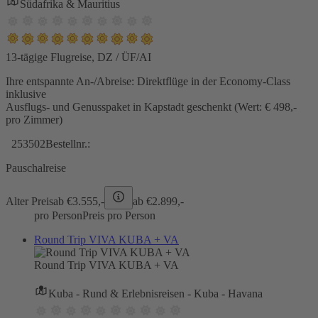
Südafrika & Mauritius
13-tägige Flugreise, DZ / ÜF/AI
Ihre entspannte An-/Abreise: Direktflüge in der Economy-Class
inklusive
Ausflugs- und Genusspaket in Kapstadt geschenkt (Wert: € 498,-
pro Zimmer)
253502
Bestellnr.:
Pauschalreise
Alter Preis
ab €
3.555,-
ab €
2.899,-
pro Person
Preis pro Person
Round Trip VIVA KUBA + VA
Round Trip VIVA KUBA + VA
Kuba - Rund & Erlebnisreisen - Kuba - Havana