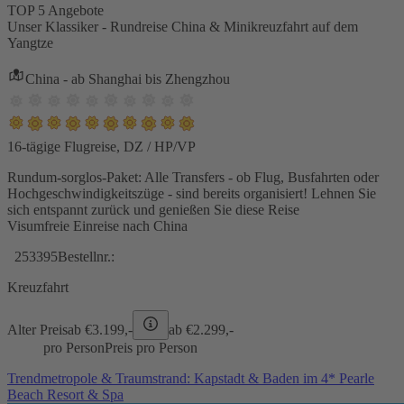
TOP 5 Angebote
Unser Klassiker - Rundreise China & Minikreuzfahrt auf dem
Yangtze
China - ab Shanghai bis Zhengzhou
16-tägige Flugreise, DZ / HP/VP
Rundum-sorglos-Paket: Alle Transfers - ob Flug, Busfahrten oder
Hochgeschwindigkeitszüge - sind bereits organisiert! Lehnen Sie
sich entspannt zurück und genießen Sie diese Reise
Visumfreie Einreise nach China
253395
Bestellnr.:
Kreuzfahrt
Alter Preis
ab €
3.199,-
ab €
2.299,-
pro Person
Preis pro Person
Trendmetropole & Traumstrand: Kapstadt & Baden im 4* Pearle
Beach Resort & Spa