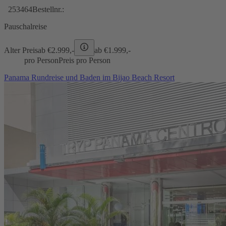
253464
Bestellnr.:
Pauschalreise
Alter Preis
ab €
2.999,-
ab €
1.999,-
pro Person
Preis pro Person
Panama Rundreise und Baden im Bijao Beach Resort