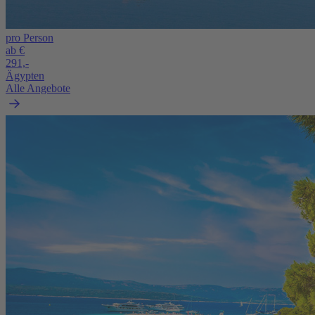
pro Person
ab €
291,-
Ägypten
Alle Angebote