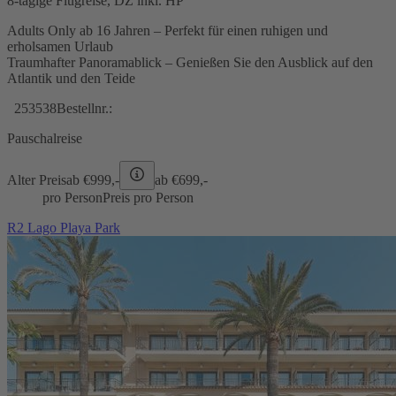
8-tägige Flugreise, DZ inkl. HP
Adults Only ab 16 Jahren – Perfekt für einen ruhigen und
erholsamen Urlaub
Traumhafter Panoramablick – Genießen Sie den Ausblick auf den
Atlantik und den Teide
253538
Bestellnr.:
Pauschalreise
Alter Preis
ab €
999,-
ab €
699,-
pro Person
Preis pro Person
R2 Lago Playa Park