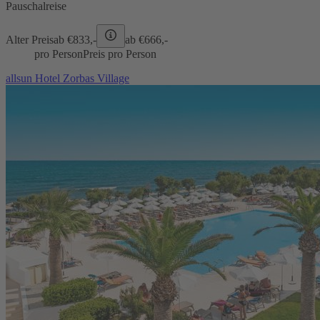
Pauschalreise
Alter Preis
ab €
833,-
ab €
666,-
pro Person
Preis pro Person
allsun Hotel Zorbas Village