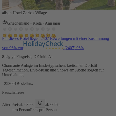
allsun Hotel Zorbas Village
Griechenland - Kreta - Anissaras
Für dieses Hotel liegen 2407 Bewertungen mit einer Zustimmung
von 96% vor
(2407)
96%
8-tägige Flugreise, DZ inkl. AI
Charmante Anlage im landestypischen, kretischen Dorfstil
Tagesanimation, Live-Musik und Shows am Abend sorgen für
Unterhaltung
253001
Bestellnr.:
Pauschalreise
Alter Preis
ab €
899,-
ab €
697,-
pro Person
Preis pro Person