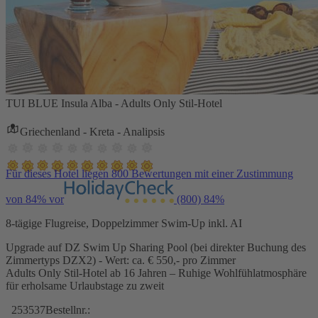
TUI BLUE Insula Alba - Adults Only Stil-Hotel
Griechenland - Kreta - Analipsis
Für dieses Hotel liegen 800 Bewertungen mit einer Zustimmung
von 84% vor
(800)
84%
8-tägige Flugreise, Doppelzimmer Swim-Up inkl. AI
Upgrade auf DZ Swim Up Sharing Pool (bei direkter Buchung des
Zimmertyps DZX2) - Wert: ca. € 550,- pro Zimmer
Adults Only Stil-Hotel ab 16 Jahren – Ruhige Wohlfühlatmosphäre
für erholsame Urlaubstage zu zweit
253537
Bestellnr.: