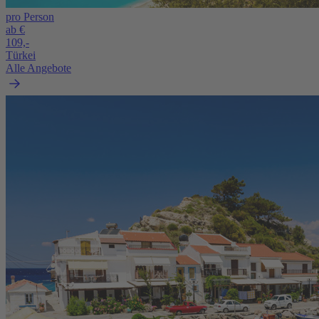
pro Person
ab €
109,-
Türkei
Alle Angebote