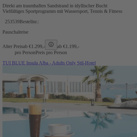
Direkt am traumhaften Sandstrand in idyllischer Bucht
Vielfältiges Sportprogramm mit Wassersport, Tennis & Fitness
253539
Bestellnr.:
Pauschalreise
Alter Preis
ab €
1.299,-
ab €
1.199,-
pro Person
Preis pro Person
TUI BLUE Insula Alba - Adults Only Stil-Hotel