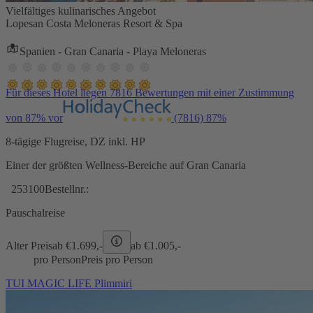
Vielfältiges kulinarisches Angebot
Lopesan Costa Meloneras Resort & Spa
Spanien - Gran Canaria - Playa Meloneras
Für dieses Hotel liegen 7816 Bewertungen mit einer Zustimmung
von 87% vor
(7816)
87%
8-tägige Flugreise, DZ inkl. HP
Einer der größten Wellness-Bereiche auf Gran Canaria
253100
Bestellnr.:
Pauschalreise
Alter Preis
ab €
1.699,-
ab €
1.005,-
pro Person
Preis pro Person
TUI MAGIC LIFE Plimmiri