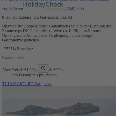
von 89% vor
(2350)
89%
8-tägige Flugreise, DZ Gartenseite inkl. AI
Upgrade auf Doppelzimmer Gartenblick (bei direkter Buchung des
Zimmertyps DZ Gartenblick) - Wert: ca. € 150,- pro Zimmer
Umfangreiche All Inclusive Verpflegung mit vielfältiger
Gastronomie genießen
253514
Bestellnr.:
Pauschalreise
Alter Preis
ab €
1.333,-
ab €
999,-
pro Person
Preis pro Person
TUI MAGIC LIFE Sarigerme