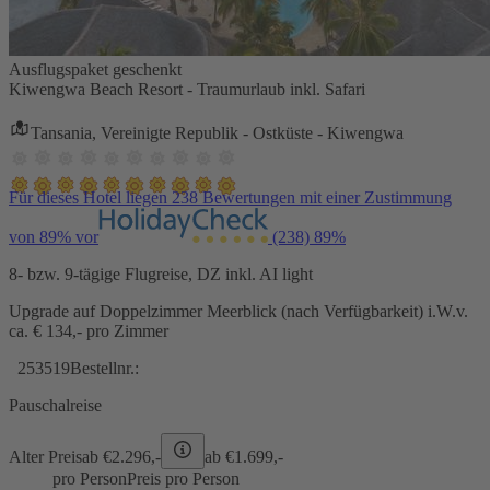
Ausflugspaket geschenkt
Kiwengwa Beach Resort - Traumurlaub inkl. Safari
Tansania, Vereinigte Republik - Ostküste - Kiwengwa
Für dieses Hotel liegen 238 Bewertungen mit einer Zustimmung
von 89% vor
(238)
89%
8- bzw. 9-tägige Flugreise, DZ inkl. AI light
Upgrade auf Doppelzimmer Meerblick (nach Verfügbarkeit) i.W.v.
ca. € 134,- pro Zimmer
253519
Bestellnr.:
Pauschalreise
Alter Preis
ab €
2.296,-
ab €
1.699,-
pro Person
Preis pro Person