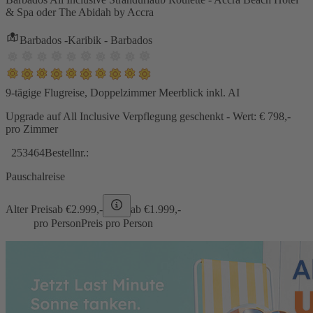
& Spa oder The Abidah by Accra
Barbados -Karibik - Barbados
9-tägige Flugreise, Doppelzimmer Meerblick inkl. AI
Upgrade auf All Inclusive Verpflegung geschenkt - Wert: € 798,-
pro Zimmer
253464
Bestellnr.:
Pauschalreise
Alter Preis
ab €
2.999,-
ab €
1.999,-
pro Person
Preis pro Person