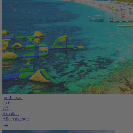
pro Person
ab €
275,-
Kroatien
Alle Angebote