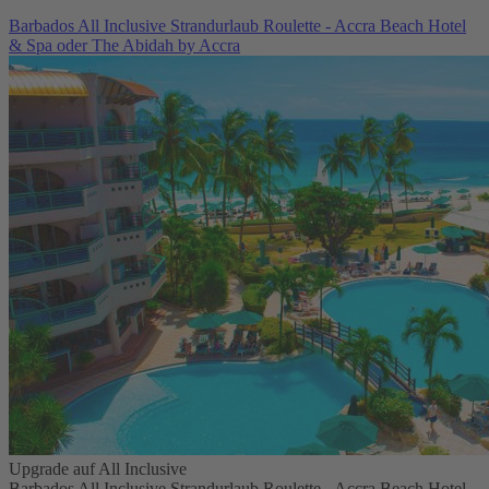
Barbados All Inclusive Strandurlaub Roulette - Accra Beach Hotel
& Spa oder The Abidah by Accra
Upgrade auf All Inclusive
Barbados All Inclusive Strandurlaub Roulette - Accra Beach Hotel