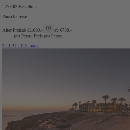
253009
Bestellnr.:
Pauschalreise
Alter Preis
ab €
1.099,-
ab €
788,-
pro Person
Preis pro Person
TUI BLUE Samaya