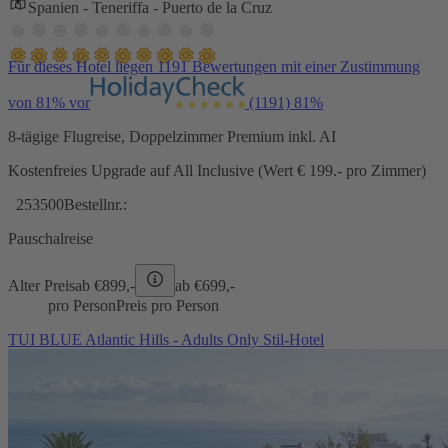
Spanien - Teneriffa - Puerto de la Cruz
Für dieses Hotel liegen 1191 Bewertungen mit einer Zustimmung
von 81% vor
(1191)
81%
8-tägige Flugreise, Doppelzimmer Premium inkl. AI
Kostenfreies Upgrade auf All Inclusive (Wert € 199.- pro Zimmer)
253500
Bestellnr.:
Pauschalreise
Alter Preis
ab €
899,-
ab €
699,-
pro Person
Preis pro Person
TUI BLUE Atlantic Hills - Adults Only Stil-Hotel