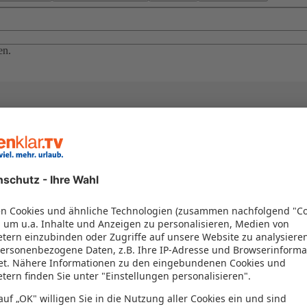
en.
el in einem Paket kombiniert werden – das spart Zeit und Geld. Nutzen 
en!