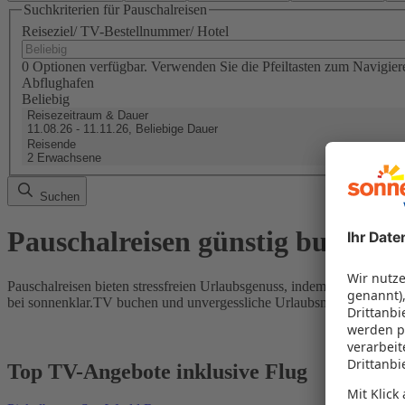
Suchkriterien für Pauschalreisen
Reiseziel/ TV-Bestellnummer/ Hotel
0 Optionen verfügbar. Verwenden Sie die Pfeiltasten zum Navigier
Abflughafen
Beliebig
Reisezeitraum & Dauer
11.08.26 - 11.11.26, Beliebige Dauer
Reisende
2 Erwachsene
Suchen
Pauschalreisen günstig buchen
Pauschalreisen bieten stressfreien Urlaubsgenuss, indem Flug und Hot
bei sonnenklar.TV buchen und unvergessliche Urlaubsmomente erleb
Top TV-Angebote inklusive Flug