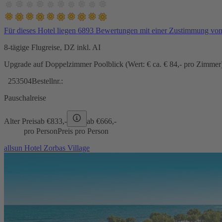
Für dieses Hotel liegen 6893 Bewertungen mit einer Zustimmung vo
8-tägige Flugreise, DZ inkl. AI
Upgrade auf Doppelzimmer Poolblick (Wert: € ca. € 84,- pro Zimmer) 
253504
Bestellnr.:
Pauschalreise
Alter Preis
ab €
833,-
ab €
666,-
pro Person
Preis pro Person
allsun Hotel Zorbas Village