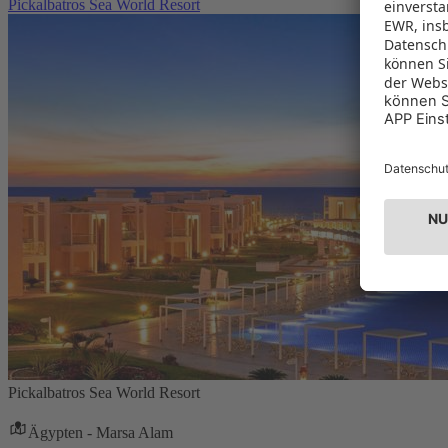
Pickalbatros Sea World Resort
Pickalbatros Sea World Resort
Ägypten - Marsa Alam