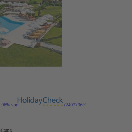
n 96% vor
(2407)
96%
altung