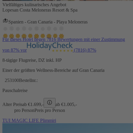
Vielfältiges kulinarisches Angebot
Lopesan Costa Meloneras Resort & Spa
Spanien - Gran Canaria - Playa Meloneras
Für dieses Hotel liegen 7816 Bewertungen mit einer Zustimmung
von 87% vor
(7816)
87%
8-tägige Flugreise, DZ inkl. HP
Einer der größten Wellness-Bereiche auf Gran Canaria
253100
Bestellnr.:
Pauschalreise
Alter Preis
ab €
1.699,-
ab €
1.005,-
pro Person
Preis pro Person
TUI MAGIC LIFE Plimmiri