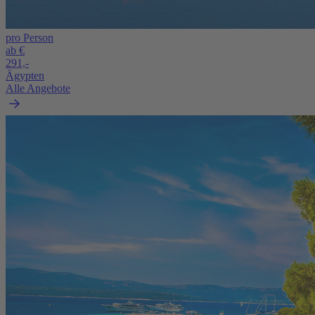
pro Person
ab €
291,-
Ägypten
Alle Angebote