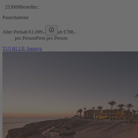
253009
Bestellnr.:
Pauschalreise
Alter Preis
ab €
1.099,-
ab €
788,-
pro Person
Preis pro Person
TUI BLUE Samaya