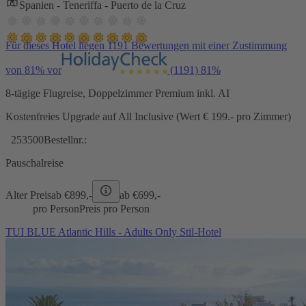
Spanien - Teneriffa - Puerto de la Cruz
Für dieses Hotel liegen 1191 Bewertungen mit einer Zustimmung
von 81% vor
(1191)
81%
8-tägige Flugreise, Doppelzimmer Premium inkl. AI
Kostenfreies Upgrade auf All Inclusive (Wert € 199.- pro Zimmer)
253500
Bestellnr.:
Pauschalreise
Alter Preis
ab €
899,-
ab €
699,-
pro Person
Preis pro Person
TUI BLUE Atlantic Hills - Adults Only Stil-Hotel