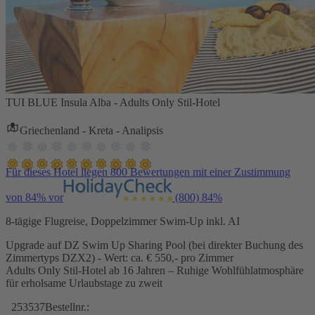
TUI BLUE Insula Alba - Adults Only Stil-Hotel
Griechenland - Kreta - Analipsis
Für dieses Hotel liegen 800 Bewertungen mit einer Zustimmung
von 84% vor
(800)
84%
8-tägige Flugreise, Doppelzimmer Swim-Up inkl. AI
Upgrade auf DZ Swim Up Sharing Pool (bei direkter Buchung des
Zimmertyps DZX2) - Wert: ca. € 550,- pro Zimmer
Adults Only Stil-Hotel ab 16 Jahren – Ruhige Wohlfühlatmosphäre
für erholsame Urlaubstage zu zweit
253537
Bestellnr.: