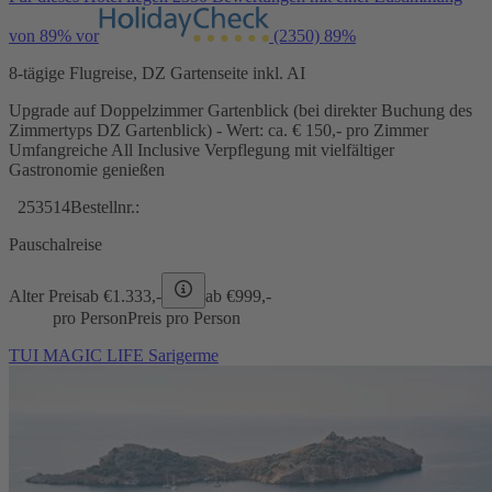
von 89% vor
(2350)
89%
8-tägige Flugreise, DZ Gartenseite inkl. AI
Upgrade auf Doppelzimmer Gartenblick (bei direkter Buchung des
Zimmertyps DZ Gartenblick) - Wert: ca. € 150,- pro Zimmer
Umfangreiche All Inclusive Verpflegung mit vielfältiger
Gastronomie genießen
253514
Bestellnr.:
Pauschalreise
Alter Preis
ab €
1.333,-
ab €
999,-
pro Person
Preis pro Person
TUI MAGIC LIFE Sarigerme