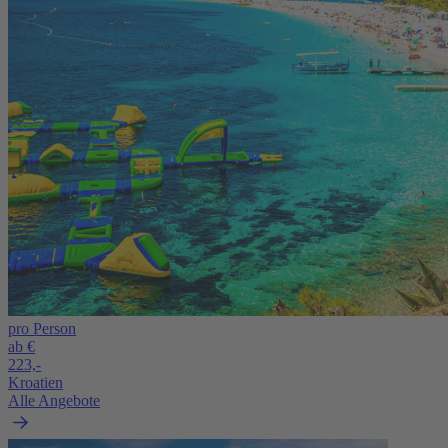
pro Person
ab €
223,-
Kroatien
Alle Angebote