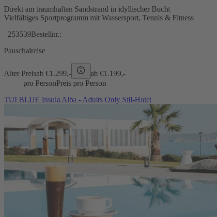
Direkt am traumhaften Sandstrand in idyllischer Bucht
Vielfältiges Sportprogramm mit Wassersport, Tennis & Fitness
253539
Bestellnr.:
Pauschalreise
Alter Preis
ab €
1.299,-
ab €
1.199,-
pro Person
Preis pro Person
TUI BLUE Insula Alba - Adults Only Stil-Hotel