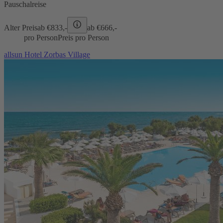
Pauschalreise
Alter Preis
ab €
833,-
ab €
666,-
pro Person
Preis pro Person
allsun Hotel Zorbas Village