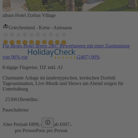
allsun Hotel Zorbas Village
Griechenland - Kreta - Anissaras
Für dieses Hotel liegen 2407 Bewertungen mit einer Zustimmung
von 96% vor
(2407)
96%
8-tägige Flugreise, DZ inkl. AI
Charmante Anlage im landestypischen, kretischen Dorfstil
Tagesanimation, Live-Musik und Shows am Abend sorgen für
Unterhaltung
253001
Bestellnr.:
Pauschalreise
Alter Preis
ab €
899,-
ab €
697,-
pro Person
Preis pro Person