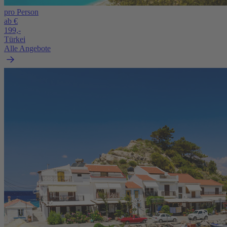
pro Person
ab €
199,-
Türkei
Alle Angebote