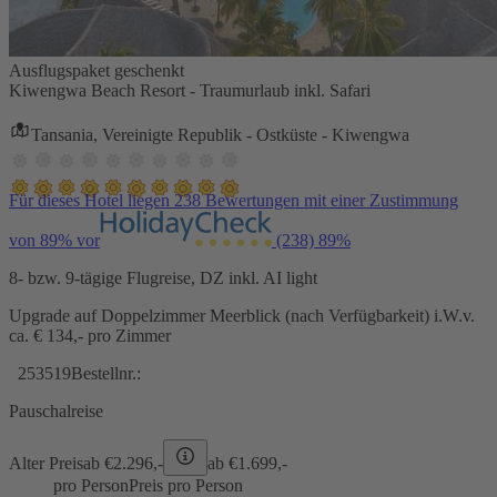
Ausflugspaket geschenkt
Kiwengwa Beach Resort - Traumurlaub inkl. Safari
Tansania, Vereinigte Republik - Ostküste - Kiwengwa
Für dieses Hotel liegen 238 Bewertungen mit einer Zustimmung
von 89% vor
(238)
89%
8- bzw. 9-tägige Flugreise, DZ inkl. AI light
Upgrade auf Doppelzimmer Meerblick (nach Verfügbarkeit) i.W.v.
ca. € 134,- pro Zimmer
253519
Bestellnr.:
Pauschalreise
Alter Preis
ab €
2.296,-
ab €
1.699,-
pro Person
Preis pro Person