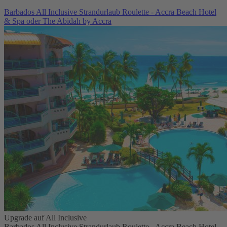
Barbados All Inclusive Strandurlaub Roulette - Accra Beach Hotel
& Spa oder The Abidah by Accra
Upgrade auf All Inclusive
Barbados All Inclusive Strandurlaub Roulette - Accra Beach Hotel