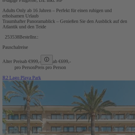
8-tägige Flugreise, DZ inkl. HP
Adults Only ab 16 Jahren – Perfekt für einen ruhigen und
erholsamen Urlaub
Traumhafter Panoramablick – Genießen Sie den Ausblick auf den
Atlantik und den Teide
253538
Bestellnr.:
Pauschalreise
Alter Preis
ab €
999,-
ab €
699,-
pro Person
Preis pro Person
R2 Lago Playa Park