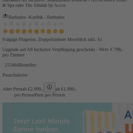
& Spa oder The Abidah by Accra
Barbados -Karibik - Barbados
9-tägige Flugreise, Doppelzimmer Meerblick inkl. AI
Upgrade auf All Inclusive Verpflegung geschenkt - Wert: € 798,-
pro Zimmer
253464
Bestellnr.:
Pauschalreise
Alter Preis
ab €
2.999,-
ab €
1.999,-
pro Person
Preis pro Person