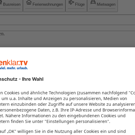
Busreisen
Ferienwohnungen
Flüge
Mietwagen
en.
Highlights sind das bordeigene Brauhaus mit frisch gezapftem Meerwass
entspannte Stunden auf dem Pooldeck. Ob faszinierende Metropolen im
7 buchen!
ermine