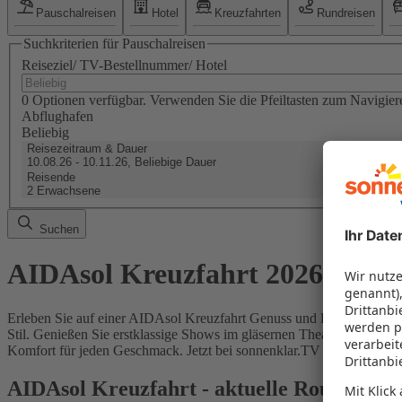
Pauschalreisen
Hotel
Kreuzfahrten
Rundreisen
Suchkriterien für Pauschalreisen
Reiseziel/ TV-Bestellnummer/ Hotel
0 Optionen verfügbar. Verwenden Sie die Pfeiltasten zum Navigier
Abflughafen
Beliebig
Reisezeitraum & Dauer
10.08.26 - 10.11.26, Beliebige Dauer
Reisende
2 Erwachsene
Suchen
AIDAsol Kreuzfahrt 2026/2027
Erleben Sie auf einer AIDAsol Kreuzfahrt Genuss und Erholung pur. 
Stil. Genießen Sie erstklassige Shows im gläsernen Theatrium oder 
Komfort für jeden Geschmack. Jetzt bei sonnenklar.TV für 2026/202
AIDAsol Kreuzfahrt - aktuelle Route & T