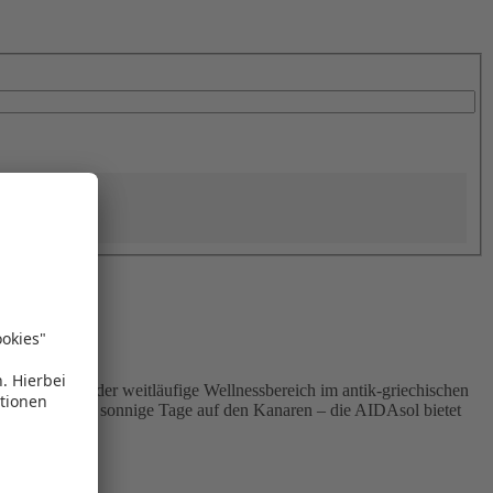
er-Bier und der weitläufige Wellnessbereich im antik-griechischen
 Nordland oder sonnige Tage auf den Kanaren – die AIDAsol bietet