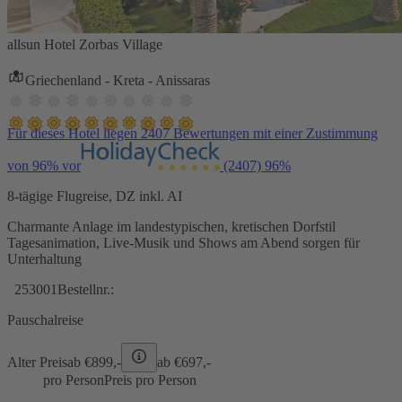
allsun Hotel Zorbas Village
Griechenland - Kreta - Anissaras
Für dieses Hotel liegen 2407 Bewertungen mit einer Zustimmung
von 96% vor
(2407)
96%
8-tägige Flugreise, DZ inkl. AI
Charmante Anlage im landestypischen, kretischen Dorfstil
Tagesanimation, Live-Musik und Shows am Abend sorgen für
Unterhaltung
253001
Bestellnr.:
Pauschalreise
Alter Preis
ab €
899,-
ab €
697,-
pro Person
Preis pro Person