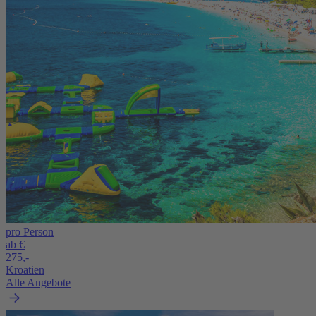
pro Person
ab €
275,-
Kroatien
Alle Angebote