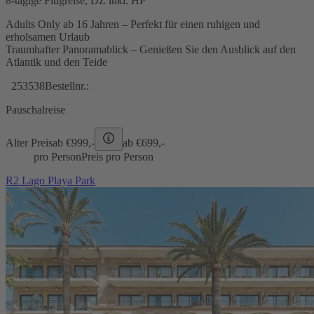
8-tägige Flugreise, DZ inkl. HP
Adults Only ab 16 Jahren – Perfekt für einen ruhigen und
erholsamen Urlaub
Traumhafter Panoramablick – Genießen Sie den Ausblick auf den
Atlantik und den Teide
253538
Bestellnr.:
Pauschalreise
Alter Preis
ab €
999,-
ab €
699,-
pro Person
Preis pro Person
R2 Lago Playa Park