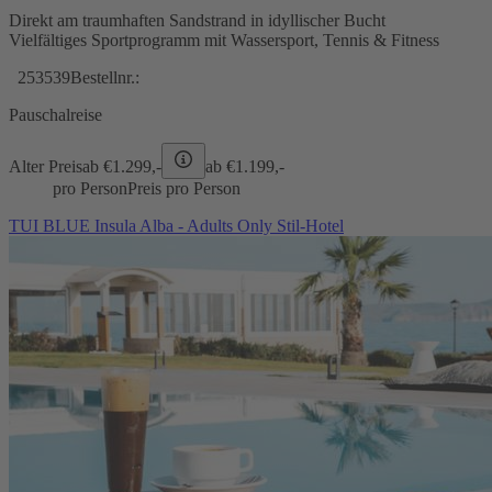
Direkt am traumhaften Sandstrand in idyllischer Bucht
Vielfältiges Sportprogramm mit Wassersport, Tennis & Fitness
253539
Bestellnr.:
Pauschalreise
Alter Preis
ab €
1.299,-
ab €
1.199,-
pro Person
Preis pro Person
TUI BLUE Insula Alba - Adults Only Stil-Hotel