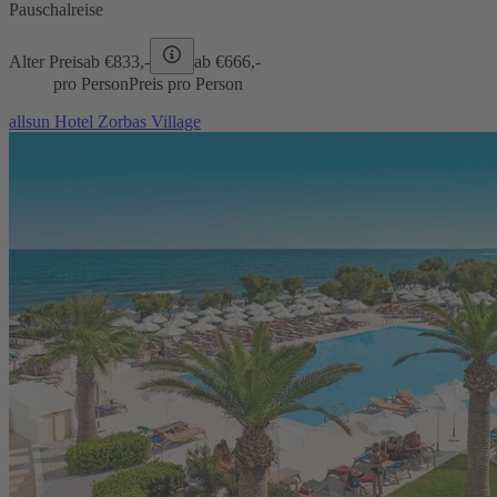
Pauschalreise
Alter Preis
ab €
833,-
ab €
666,-
pro Person
Preis pro Person
allsun Hotel Zorbas Village