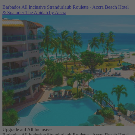
Barbados All Inclusive Strandurlaub Roulette - Accra Beach Hotel
& Spa oder The Abidah by Accra
Upgrade auf All Inclusive
Barbados All Inclusive Strandurlaub Roulette - Accra Beach Hotel