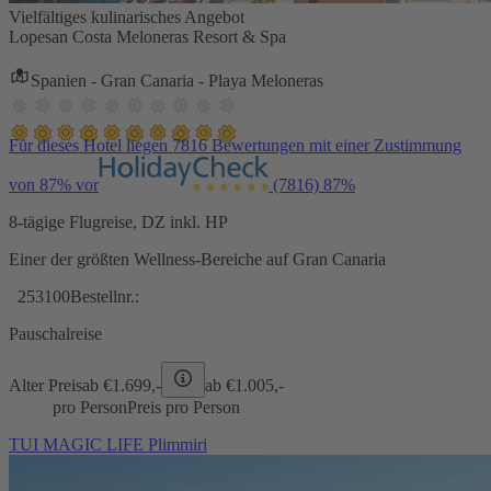
Vielfältiges kulinarisches Angebot
Lopesan Costa Meloneras Resort & Spa
Spanien - Gran Canaria - Playa Meloneras
Für dieses Hotel liegen 7816 Bewertungen mit einer Zustimmung
von 87% vor
(7816)
87%
8-tägige Flugreise, DZ inkl. HP
Einer der größten Wellness-Bereiche auf Gran Canaria
253100
Bestellnr.:
Pauschalreise
Alter Preis
ab €
1.699,-
ab €
1.005,-
pro Person
Preis pro Person
TUI MAGIC LIFE Plimmiri