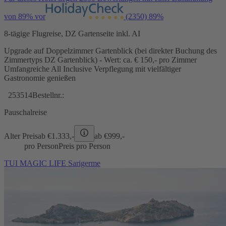
von 89% vor
(2350)
89%
8-tägige Flugreise, DZ Gartenseite inkl. AI
Upgrade auf Doppelzimmer Gartenblick (bei direkter Buchung des
Zimmertyps DZ Gartenblick) - Wert: ca. € 150,- pro Zimmer
Umfangreiche All Inclusive Verpflegung mit vielfältiger
Gastronomie genießen
253514
Bestellnr.:
Pauschalreise
Alter Preis
ab €
1.333,-
ab €
999,-
pro Person
Preis pro Person
TUI MAGIC LIFE Sarigerme