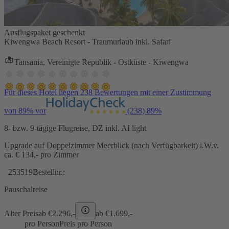
Ausflugspaket geschenkt
Kiwengwa Beach Resort - Traumurlaub inkl. Safari
Tansania, Vereinigte Republik - Ostküste - Kiwengwa
Für dieses Hotel liegen 238 Bewertungen mit einer Zustimmung
von 89% vor
(238)
89%
8- bzw. 9-tägige Flugreise, DZ inkl. AI light
Upgrade auf Doppelzimmer Meerblick (nach Verfügbarkeit) i.W.v.
ca. € 134,- pro Zimmer
253519
Bestellnr.:
Pauschalreise
Alter Preis
ab €
2.296,-
ab €
1.699,-
pro Person
Preis pro Person