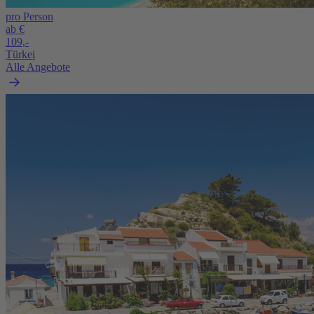
pro Person
ab €
109,-
Türkei
Alle Angebote