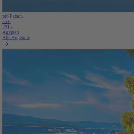
pro Person
ab €
291,-
Ägypten
Alle Angebote