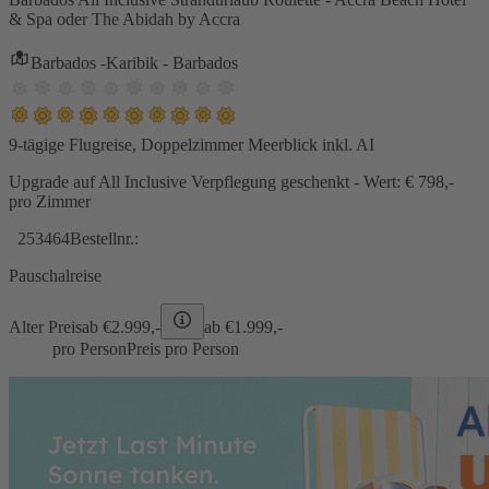
& Spa oder The Abidah by Accra
Barbados -Karibik - Barbados
9-tägige Flugreise, Doppelzimmer Meerblick inkl. AI
Upgrade auf All Inclusive Verpflegung geschenkt - Wert: € 798,-
pro Zimmer
253464
Bestellnr.:
Pauschalreise
Alter Preis
ab €
2.999,-
ab €
1.999,-
pro Person
Preis pro Person