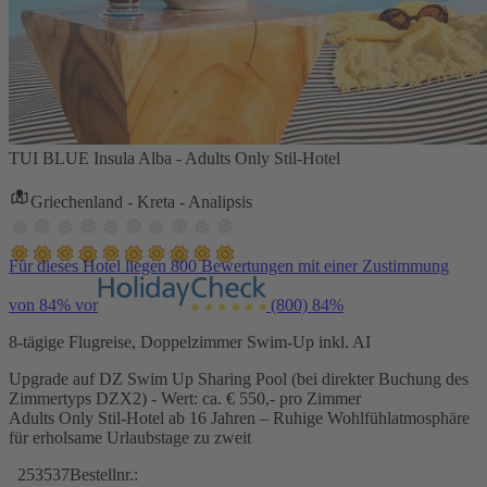
TUI BLUE Insula Alba - Adults Only Stil-Hotel
Griechenland - Kreta - Analipsis
Für dieses Hotel liegen 800 Bewertungen mit einer Zustimmung
von 84% vor
(800)
84%
8-tägige Flugreise, Doppelzimmer Swim-Up inkl. AI
Upgrade auf DZ Swim Up Sharing Pool (bei direkter Buchung des
Zimmertyps DZX2) - Wert: ca. € 550,- pro Zimmer
Adults Only Stil-Hotel ab 16 Jahren – Ruhige Wohlfühlatmosphäre
für erholsame Urlaubstage zu zweit
253537
Bestellnr.: