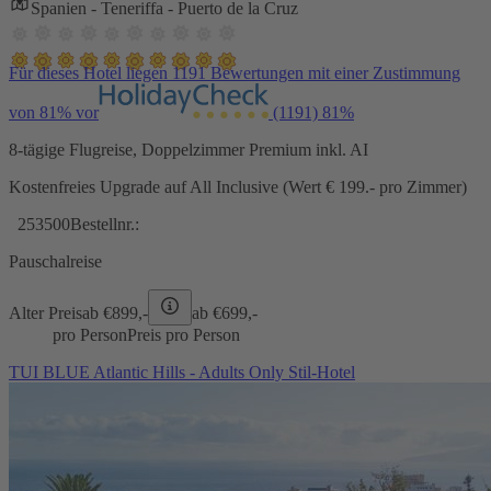
Spanien - Teneriffa - Puerto de la Cruz
Für dieses Hotel liegen 1191 Bewertungen mit einer Zustimmung
von 81% vor
(1191)
81%
8-tägige Flugreise, Doppelzimmer Premium inkl. AI
Kostenfreies Upgrade auf All Inclusive (Wert € 199.- pro Zimmer)
253500
Bestellnr.:
Pauschalreise
Alter Preis
ab €
899,-
ab €
699,-
pro Person
Preis pro Person
TUI BLUE Atlantic Hills - Adults Only Stil-Hotel