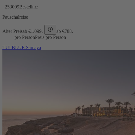
253009
Bestellnr.:
Pauschalreise
Alter Preis
ab €
1.099,-
ab €
788,-
pro Person
Preis pro Person
TUI BLUE Samaya