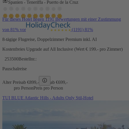
Spanien - Teneriffa - Puerto de la Cruz
Für dieses Hotel liegen 1191 Bewertungen mit einer Zustimmung
von 81% vor
(1191)
81%
8-tägige Flugreise, Doppelzimmer Premium inkl. AI
Kostenfreies Upgrade auf All Inclusive (Wert € 199.- pro Zimmer)
253500
Bestellnr.:
Pauschalreise
Alter Preis
ab €
899,-
ab €
699,-
pro Person
Preis pro Person
TUI BLUE Atlantic Hills - Adults Only Stil-Hotel