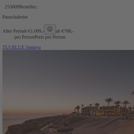
253009
Bestellnr.:
Pauschalreise
Alter Preis
ab €
1.099,-
ab €
788,-
pro Person
Preis pro Person
TUI BLUE Samaya