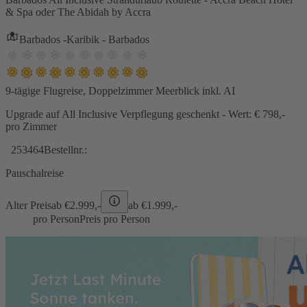
& Spa oder The Abidah by Accra
Barbados -Karibik - Barbados
9-tägige Flugreise, Doppelzimmer Meerblick inkl. AI
Upgrade auf All Inclusive Verpflegung geschenkt - Wert: € 798,-
pro Zimmer
253464
Bestellnr.:
Pauschalreise
Alter Preis
ab €
2.999,-
ab €
1.999,-
pro Person
Preis pro Person