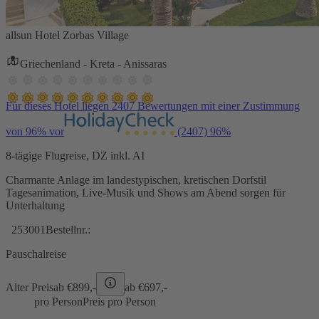
allsun Hotel Zorbas Village
Griechenland - Kreta - Anissaras
Für dieses Hotel liegen 2407 Bewertungen mit einer Zustimmung
von 96% vor
(2407)
96%
8-tägige Flugreise, DZ inkl. AI
Charmante Anlage im landestypischen, kretischen Dorfstil
Tagesanimation, Live-Musik und Shows am Abend sorgen für
Unterhaltung
253001
Bestellnr.:
Pauschalreise
Alter Preis
ab €
899,-
ab €
697,-
pro Person
Preis pro Person