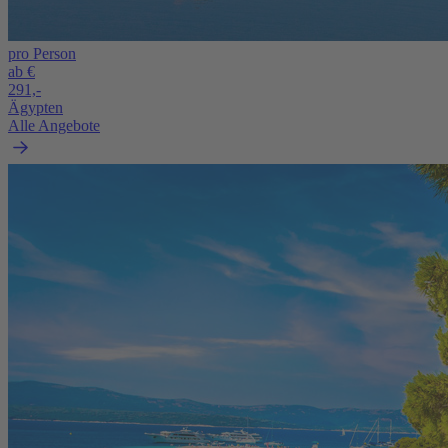
pro Person
ab €
291,-
Ägypten
Alle Angebote