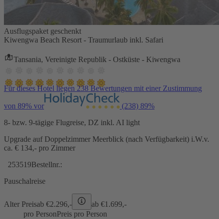
Ausflugspaket geschenkt
Kiwengwa Beach Resort - Traumurlaub inkl. Safari
Tansania, Vereinigte Republik - Ostküste - Kiwengwa
Für dieses Hotel liegen 238 Bewertungen mit einer Zustimmung
von 89% vor
(238)
89%
8- bzw. 9-tägige Flugreise, DZ inkl. AI light
Upgrade auf Doppelzimmer Meerblick (nach Verfügbarkeit) i.W.v.
ca. € 134,- pro Zimmer
253519
Bestellnr.:
Pauschalreise
Alter Preis
ab €
2.296,-
ab €
1.699,-
pro Person
Preis pro Person