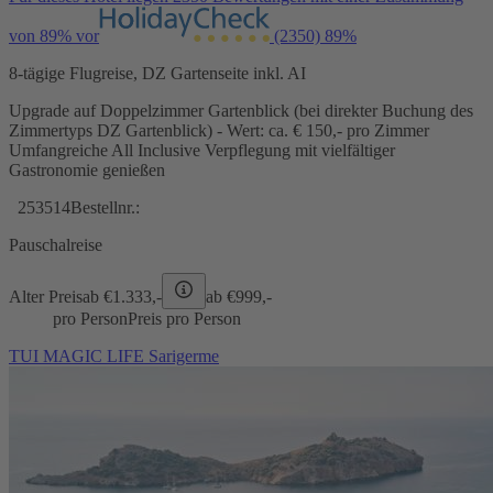
von 89% vor
(2350)
89%
8-tägige Flugreise, DZ Gartenseite inkl. AI
Upgrade auf Doppelzimmer Gartenblick (bei direkter Buchung des
Zimmertyps DZ Gartenblick) - Wert: ca. € 150,- pro Zimmer
Umfangreiche All Inclusive Verpflegung mit vielfältiger
Gastronomie genießen
253514
Bestellnr.:
Pauschalreise
Alter Preis
ab €
1.333,-
ab €
999,-
pro Person
Preis pro Person
TUI MAGIC LIFE Sarigerme