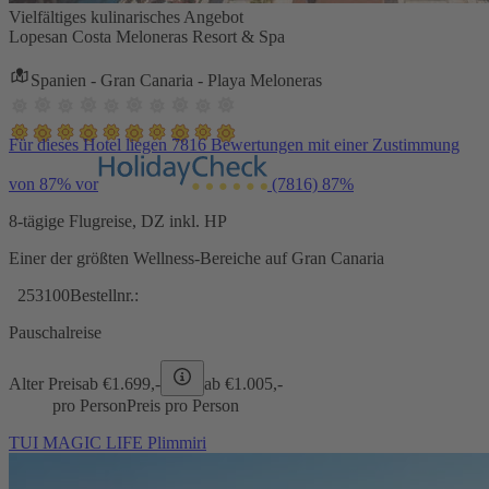
Vielfältiges kulinarisches Angebot
Lopesan Costa Meloneras Resort & Spa
Spanien - Gran Canaria - Playa Meloneras
Für dieses Hotel liegen 7816 Bewertungen mit einer Zustimmung
von 87% vor
(7816)
87%
8-tägige Flugreise, DZ inkl. HP
Einer der größten Wellness-Bereiche auf Gran Canaria
253100
Bestellnr.:
Pauschalreise
Alter Preis
ab €
1.699,-
ab €
1.005,-
pro Person
Preis pro Person
TUI MAGIC LIFE Plimmiri