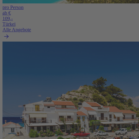
pro Person
ab €
109,-
Türkei
Alle Angebote