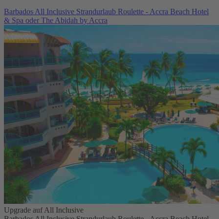
Barbados All Inclusive Strandurlaub Roulette - Accra Beach Hotel
& Spa oder The Abidah by Accra
Upgrade auf All Inclusive
Barbados All Inclusive Strandurlaub Roulette - Accra Beach Hotel