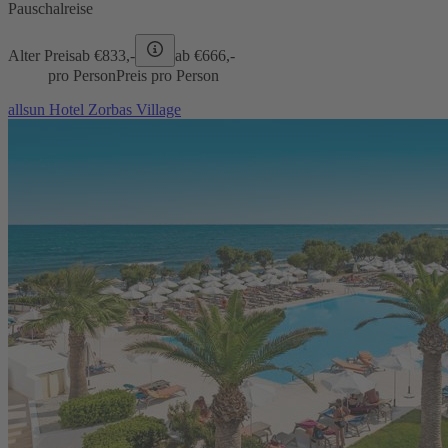
Pauschalreise
Alter Preis
ab €
833,-
ab €
666,-
pro Person
Preis pro Person
allsun Hotel Zorbas Village