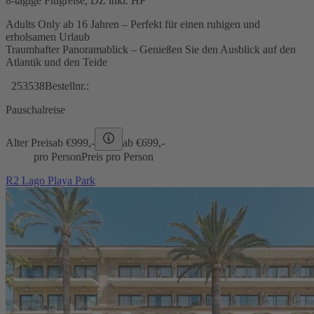
8-tägige Flugreise, DZ inkl. HP
Adults Only ab 16 Jahren – Perfekt für einen ruhigen und
erholsamen Urlaub
Traumhafter Panoramablick – Genießen Sie den Ausblick auf den
Atlantik und den Teide
253538
Bestellnr.:
Pauschalreise
Alter Preis
ab €
999,-
ab €
699,-
pro Person
Preis pro Person
R2 Lago Playa Park