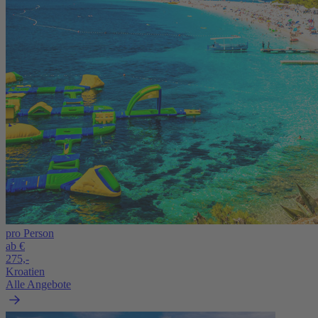
pro Person
ab €
275,-
Kroatien
Alle Angebote