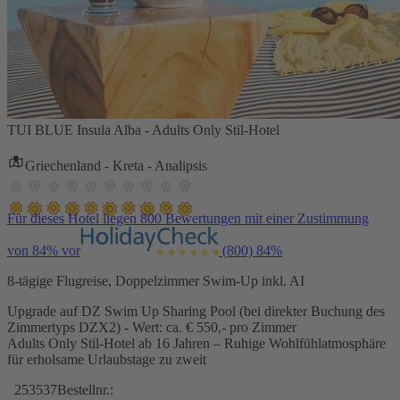
TUI BLUE Insula Alba - Adults Only Stil-Hotel
Griechenland - Kreta - Analipsis
Für dieses Hotel liegen 800 Bewertungen mit einer Zustimmung
von 84% vor
(800)
84%
8-tägige Flugreise, Doppelzimmer Swim-Up inkl. AI
Upgrade auf DZ Swim Up Sharing Pool (bei direkter Buchung des
Zimmertyps DZX2) - Wert: ca. € 550,- pro Zimmer
Adults Only Stil-Hotel ab 16 Jahren – Ruhige Wohlfühlatmosphäre
für erholsame Urlaubstage zu zweit
253537
Bestellnr.: