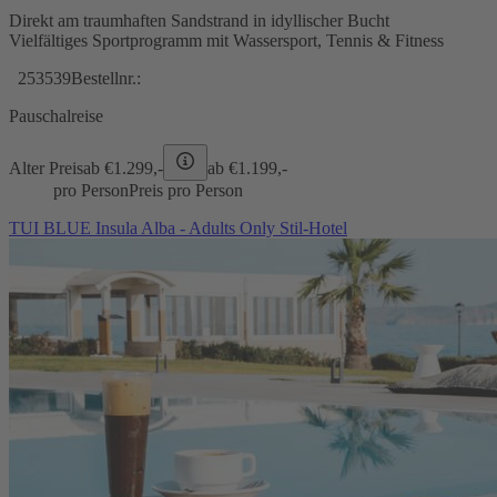
Direkt am traumhaften Sandstrand in idyllischer Bucht
Vielfältiges Sportprogramm mit Wassersport, Tennis & Fitness
253539
Bestellnr.:
Pauschalreise
Alter Preis
ab €
1.299,-
ab €
1.199,-
pro Person
Preis pro Person
TUI BLUE Insula Alba - Adults Only Stil-Hotel