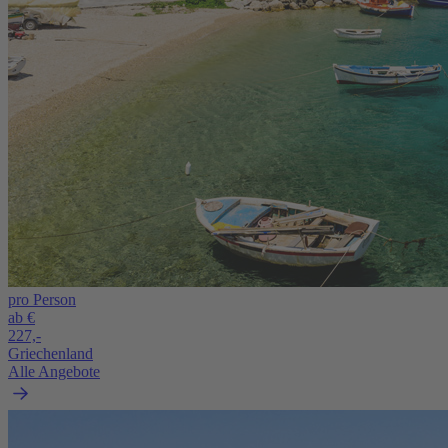
pro Person
ab €
227,-
Griechenland
Alle Angebote