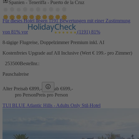
Spanien - Teneriffa - Puerto de la Cruz
Für dieses Hotel liegen 1191 Bewertungen mit einer Zustimmung
von 81% vor
(1191)
81%
8-tägige Flugreise, Doppelzimmer Premium inkl. AI
Kostenfreies Upgrade auf All Inclusive (Wert € 199.- pro Zimmer)
253500
Bestellnr.:
Pauschalreise
Alter Preis
ab €
899,-
ab €
699,-
pro Person
Preis pro Person
TUI BLUE Atlantic Hills - Adults Only Stil-Hotel