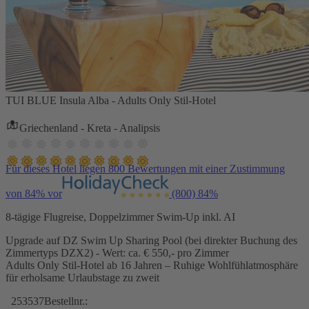
TUI BLUE Insula Alba - Adults Only Stil-Hotel
Griechenland - Kreta - Analipsis
Für dieses Hotel liegen 800 Bewertungen mit einer Zustimmung
von 84% vor
(800)
84%
8-tägige Flugreise, Doppelzimmer Swim-Up inkl. AI
Upgrade auf DZ Swim Up Sharing Pool (bei direkter Buchung des
Zimmertyps DZX2) - Wert: ca. € 550,- pro Zimmer
Adults Only Stil-Hotel ab 16 Jahren – Ruhige Wohlfühlatmosphäre
für erholsame Urlaubstage zu zweit
253537
Bestellnr.: