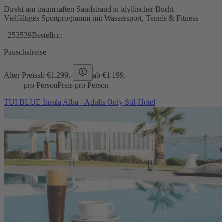
Direkt am traumhaften Sandstrand in idyllischer Bucht
Vielfältiges Sportprogramm mit Wassersport, Tennis & Fitness
253539
Bestellnr.:
Pauschalreise
Alter Preis
ab €
1.299,-
ab €
1.199,-
pro Person
Preis pro Person
TUI BLUE Insula Alba - Adults Only Stil-Hotel