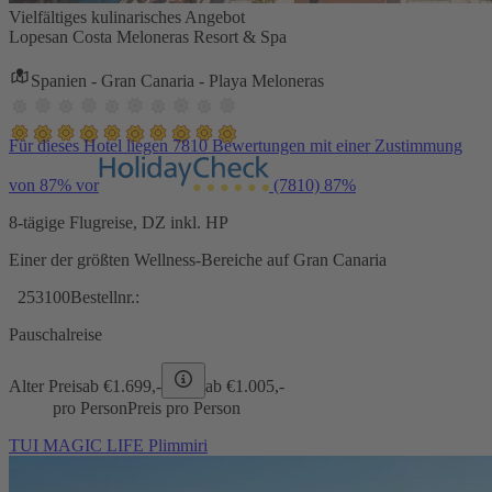
Vielfältiges kulinarisches Angebot
Lopesan Costa Meloneras Resort & Spa
Spanien - Gran Canaria - Playa Meloneras
Für dieses Hotel liegen 7810 Bewertungen mit einer Zustimmung
von 87% vor
(7810)
87%
8-tägige Flugreise, DZ inkl. HP
Einer der größten Wellness-Bereiche auf Gran Canaria
253100
Bestellnr.:
Pauschalreise
Alter Preis
ab €
1.699,-
ab €
1.005,-
pro Person
Preis pro Person
TUI MAGIC LIFE Plimmiri