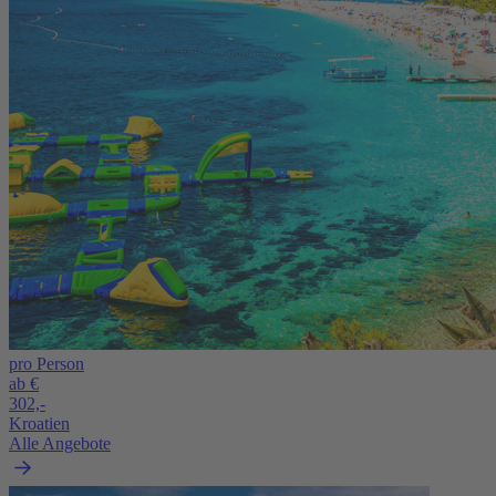
pro Person
ab €
302,-
Kroatien
Alle Angebote