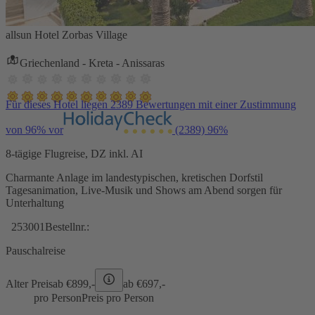
allsun Hotel Zorbas Village
Griechenland - Kreta - Anissaras
Für dieses Hotel liegen 2389 Bewertungen mit einer Zustimmung
von 96% vor
(2389)
96%
8-tägige Flugreise, DZ inkl. AI
Charmante Anlage im landestypischen, kretischen Dorfstil
Tagesanimation, Live-Musik und Shows am Abend sorgen für
Unterhaltung
253001
Bestellnr.:
Pauschalreise
Alter Preis
ab €
899,-
ab €
697,-
pro Person
Preis pro Person