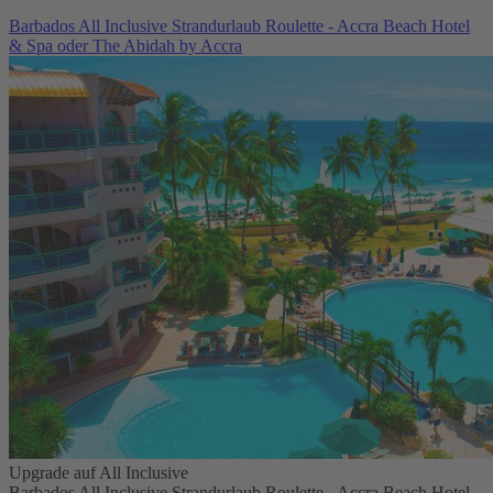
Barbados All Inclusive Strandurlaub Roulette - Accra Beach Hotel
& Spa oder The Abidah by Accra
Upgrade auf All Inclusive
Barbados All Inclusive Strandurlaub Roulette - Accra Beach Hotel