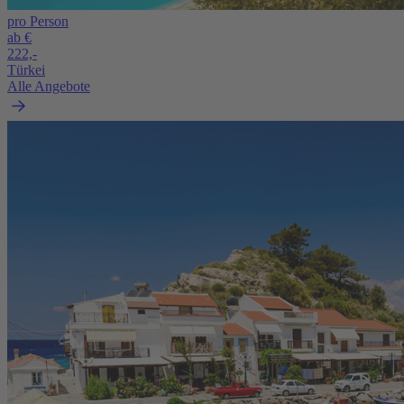
pro Person
ab €
222,-
Türkei
Alle Angebote