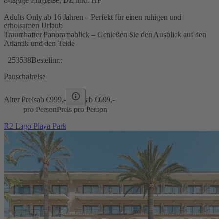
8-tägige Flugreise, DZ inkl. HP
Adults Only ab 16 Jahren – Perfekt für einen ruhigen und
erholsamen Urlaub
Traumhafter Panoramablick – Genießen Sie den Ausblick auf den
Atlantik und den Teide
253538
Bestellnr.:
Pauschalreise
Alter Preis
ab €
999,-
ab €
699,-
pro Person
Preis pro Person
R2 Lago Playa Park