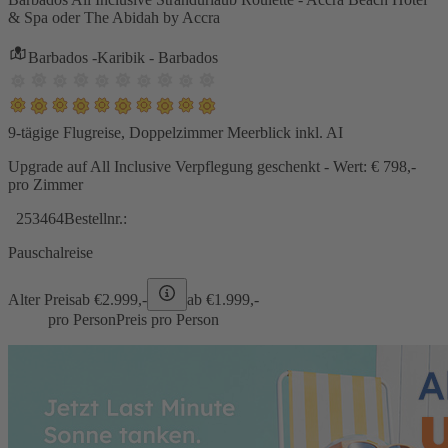
& Spa oder The Abidah by Accra
Barbados -Karibik - Barbados
9-tägige Flugreise, Doppelzimmer Meerblick inkl. AI
Upgrade auf All Inclusive Verpflegung geschenkt - Wert: € 798,-
pro Zimmer
253464
Bestellnr.:
Pauschalreise
Alter Preis
ab €
2.999,-
ab €
1.999,-
pro Person
Preis pro Person