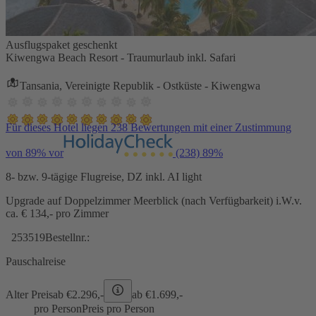
Ausflugspaket geschenkt
Kiwengwa Beach Resort - Traumurlaub inkl. Safari
Tansania, Vereinigte Republik - Ostküste - Kiwengwa
Für dieses Hotel liegen 238 Bewertungen mit einer Zustimmung
von 89% vor
(238)
89%
8- bzw. 9-tägige Flugreise, DZ inkl. AI light
Upgrade auf Doppelzimmer Meerblick (nach Verfügbarkeit) i.W.v.
ca. € 134,- pro Zimmer
253519
Bestellnr.:
Pauschalreise
Alter Preis
ab €
2.296,-
ab €
1.699,-
pro Person
Preis pro Person