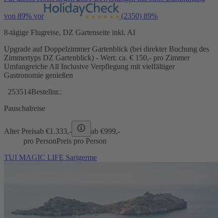
von 89% vor
(2350)
89%
8-tägige Flugreise, DZ Gartenseite inkl. AI
Upgrade auf Doppelzimmer Gartenblick (bei direkter Buchung des
Zimmertyps DZ Gartenblick) - Wert: ca. € 150,- pro Zimmer
Umfangreiche All Inclusive Verpflegung mit vielfältiger
Gastronomie genießen
253514
Bestellnr.:
Pauschalreise
Alter Preis
ab €
1.333,-
ab €
999,-
pro Person
Preis pro Person
TUI MAGIC LIFE Sarigerme