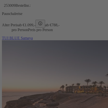
253009
Bestellnr.:
Pauschalreise
Alter Preis
ab €
1.099,-
ab €
788,-
pro Person
Preis pro Person
TUI BLUE Samaya