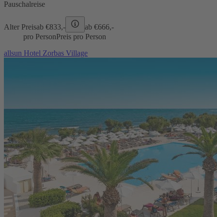
Pauschalreise
Alter Preis
ab €
833,-
ab €
666,-
pro Person
Preis pro Person
allsun Hotel Zorbas Village