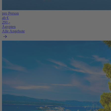
pro Person
ab €
291,-
Ägypten
Alle Angebote