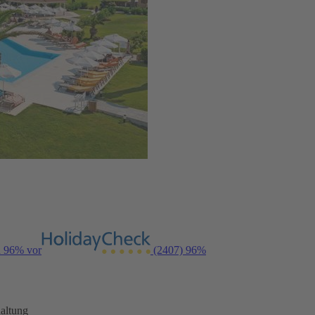
n 96% vor
(2407)
96%
altung