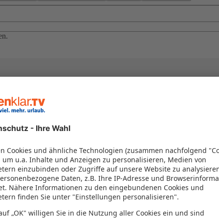
en.
el in einem Paket kombiniert werden – das spart Zeit und Geld. Nutzen 
en!