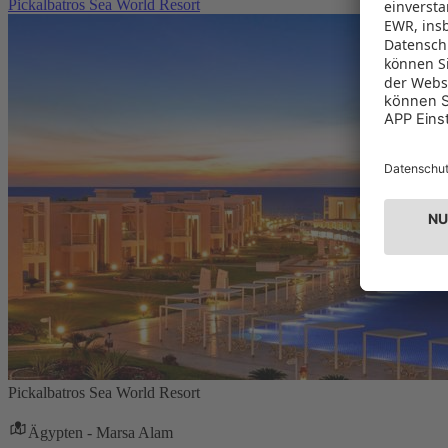
Pickalbatros Sea World Resort
Pickalbatros Sea World Resort
Ägypten - Marsa Alam