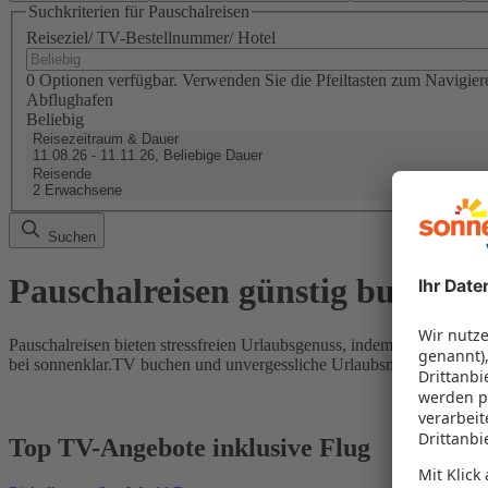
Suchkriterien für Pauschalreisen
Reiseziel/ TV-Bestellnummer/ Hotel
0 Optionen verfügbar. Verwenden Sie die Pfeiltasten zum Navigier
Abflughafen
Beliebig
Reisezeitraum & Dauer
11.08.26 - 11.11.26, Beliebige Dauer
Reisende
2 Erwachsene
Suchen
Pauschalreisen günstig buchen
Pauschalreisen bieten stressfreien Urlaubsgenuss, indem Flug und Hot
bei sonnenklar.TV buchen und unvergessliche Urlaubsmomente erleb
Top TV-Angebote inklusive Flug