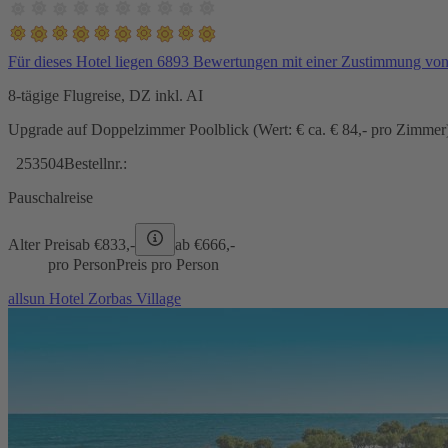
Für dieses Hotel liegen 6893 Bewertungen mit einer Zustimmung vo
8-tägige Flugreise, DZ inkl. AI
Upgrade auf Doppelzimmer Poolblick (Wert: € ca. € 84,- pro Zimmer) 
253504
Bestellnr.:
Pauschalreise
Alter Preis
ab €
833,-
ab €
666,-
pro Person
Preis pro Person
allsun Hotel Zorbas Village