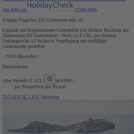
von 89% vor
(2350)
89%
8-tägige Flugreise, DZ Gartenseite inkl. AI
Upgrade auf Doppelzimmer Gartenblick (bei direkter Buchung des
Zimmertyps DZ Gartenblick) - Wert: ca. € 150,- pro Zimmer
Umfangreiche All Inclusive Verpflegung mit vielfältiger
Gastronomie genießen
253514
Bestellnr.:
Pauschalreise
Alter Preis
ab €
1.333,-
ab €
999,-
pro Person
Preis pro Person
TUI MAGIC LIFE Sarigerme