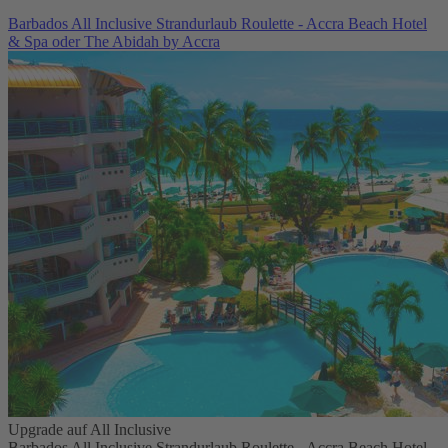
Barbados All Inclusive Strandurlaub Roulette - Accra Beach Hotel
& Spa oder The Abidah by Accra
Upgrade auf All Inclusive
Barbados All Inclusive Strandurlaub Roulette - Accra Beach Hotel