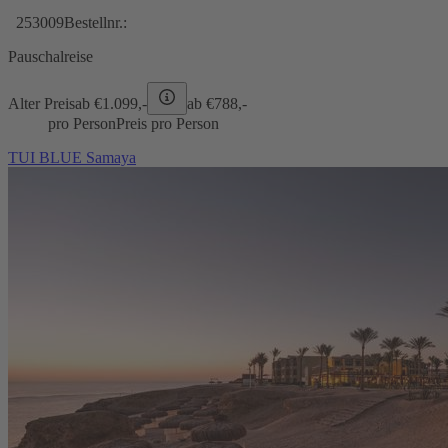
253009
Bestellnr.:
Pauschalreise
Alter Preis
ab €
1.099,-
ab €
788,-
pro Person
Preis pro Person
TUI BLUE Samaya