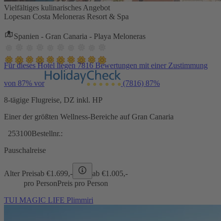
Vielfältiges kulinarisches Angebot
Lopesan Costa Meloneras Resort & Spa
Spanien - Gran Canaria - Playa Meloneras
Für dieses Hotel liegen 7816 Bewertungen mit einer Zustimmung
von 87% vor
(7816)
87%
8-tägige Flugreise, DZ inkl. HP
Einer der größten Wellness-Bereiche auf Gran Canaria
253100
Bestellnr.:
Pauschalreise
Alter Preis
ab €
1.699,-
ab €
1.005,-
pro Person
Preis pro Person
TUI MAGIC LIFE Plimmiri