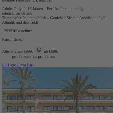
8-tägige Flugreise, DZ inkl. HP
Adults Only ab 16 Jahren – Perfekt für einen ruhigen und
erholsamen Urlaub
Traumhafter Panoramablick – Genießen Sie den Ausblick auf den
Atlantik und den Teide
253538
Bestellnr.:
Pauschalreise
Alter Preis
ab €
999,-
ab €
699,-
pro Person
Preis pro Person
R2 Lago Playa Park