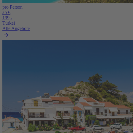
pro Person
ab €
199,-
Türkei
Alle Angebote