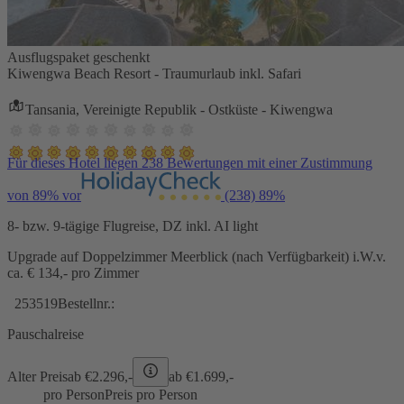
Ausflugspaket geschenkt
Kiwengwa Beach Resort - Traumurlaub inkl. Safari
Tansania, Vereinigte Republik - Ostküste - Kiwengwa
Für dieses Hotel liegen 238 Bewertungen mit einer Zustimmung
von 89% vor
(238)
89%
8- bzw. 9-tägige Flugreise, DZ inkl. AI light
Upgrade auf Doppelzimmer Meerblick (nach Verfügbarkeit) i.W.v.
ca. € 134,- pro Zimmer
253519
Bestellnr.:
Pauschalreise
Alter Preis
ab €
2.296,-
ab €
1.699,-
pro Person
Preis pro Person