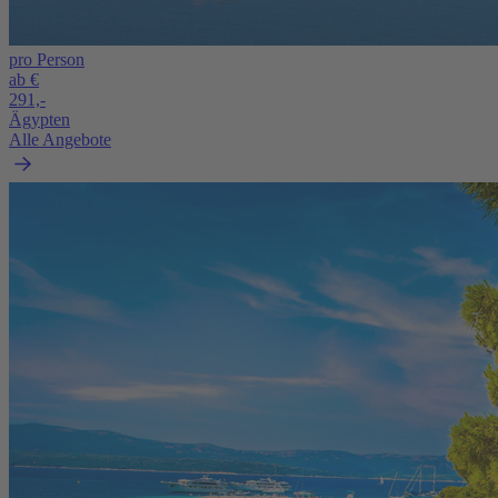
pro Person
ab €
291,-
Ägypten
Alle Angebote