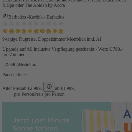
& Spa oder The Abidah by Accra
Barbados -Karibik - Barbados
9-tägige Flugreise, Doppelzimmer Meerblick inkl. AI
Upgrade auf All Inclusive Verpflegung geschenkt - Wert: € 798,-
pro Zimmer
253464
Bestellnr.:
Pauschalreise
Alter Preis
ab €
2.999,-
ab €
1.999,-
pro Person
Preis pro Person