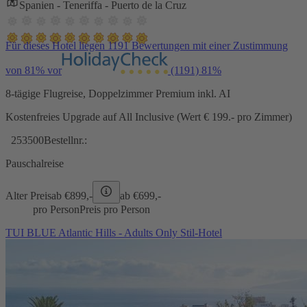
Spanien - Teneriffa - Puerto de la Cruz
Für dieses Hotel liegen 1191 Bewertungen mit einer Zustimmung
von 81% vor
(1191)
81%
8-tägige Flugreise, Doppelzimmer Premium inkl. AI
Kostenfreies Upgrade auf All Inclusive (Wert € 199.- pro Zimmer)
253500
Bestellnr.:
Pauschalreise
Alter Preis
ab €
899,-
ab €
699,-
pro Person
Preis pro Person
TUI BLUE Atlantic Hills - Adults Only Stil-Hotel