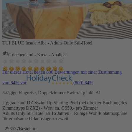
TUI BLUE Insula Alba - Adults Only Stil-Hotel
Griechenland - Kreta - Analipsis
Für dieses Hotel liegen 800 Bewertungen mit einer Zustimmung
von 84% vor
(800)
84%
8-tägige Flugreise, Doppelzimmer Swim-Up inkl. AI
Upgrade auf DZ Swim Up Sharing Pool (bei direkter Buchung des
Zimmertyps DZX2) - Wert: ca. € 550,- pro Zimmer
Adults Only Stil-Hotel ab 16 Jahren – Ruhige Wohlfühlatmosphäre
für erholsame Urlaubstage zu zweit
253537
Bestellnr.: