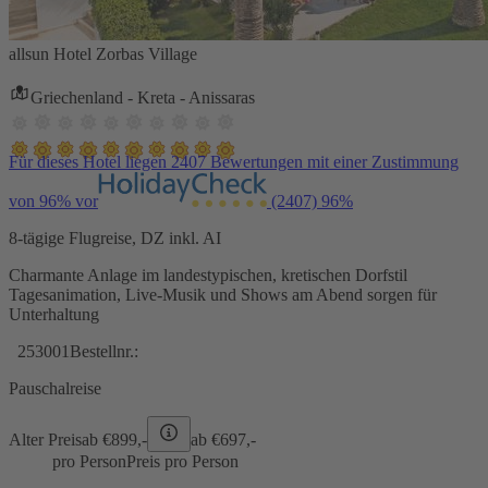
allsun Hotel Zorbas Village
Griechenland - Kreta - Anissaras
Für dieses Hotel liegen 2407 Bewertungen mit einer Zustimmung
von 96% vor
(2407)
96%
8-tägige Flugreise, DZ inkl. AI
Charmante Anlage im landestypischen, kretischen Dorfstil
Tagesanimation, Live-Musik und Shows am Abend sorgen für
Unterhaltung
253001
Bestellnr.:
Pauschalreise
Alter Preis
ab €
899,-
ab €
697,-
pro Person
Preis pro Person