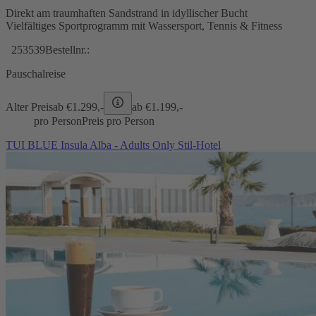
Direkt am traumhaften Sandstrand in idyllischer Bucht
Vielfältiges Sportprogramm mit Wassersport, Tennis & Fitness
253539
Bestellnr.:
Pauschalreise
Alter Preis
ab €
1.299,-
ab €
1.199,-
pro Person
Preis pro Person
TUI BLUE Insula Alba - Adults Only Stil-Hotel