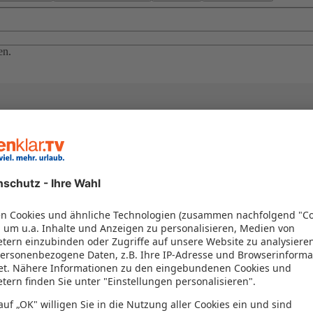
en.
el in einem Paket kombiniert werden – das spart Zeit und Geld. Nutzen 
en!