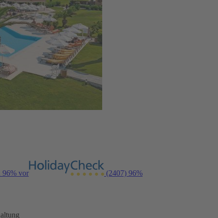
n 96% vor
(2407)
96%
altung