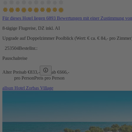
Für dieses Hotel liegen 6893 Bewertungen mit einer Zustimmung vo
8-tägige Flugreise, DZ inkl. AI
Upgrade auf Doppelzimmer Poolblick (Wert: € ca. € 84,- pro Zimmer) 
253504
Bestellnr.:
Pauschalreise
Alter Preis
ab €
833,-
ab €
666,-
pro Person
Preis pro Person
allsun Hotel Zorbas Village