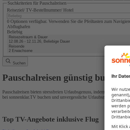
Suchkriterien für Pauschalreisen
Reiseziel/ TV-Bestellnummer/ Hotel
0 Optionen verfügbar. Verwenden Sie die Pfeiltasten zum Navigier
Abflughafen
Beliebig
Reisezeitraum & Dauer
12.08.26 - 12.11.26, Beliebige Dauer
Reisende
2 Erwachsene
Suchen
Pauschalreisen günstig buchen
Pauschalreisen bieten stressfreien Urlaubsgenuss, indem Flug und Hot
bei sonnenklar.TV buchen und unvergessliche Urlaubsmomente erleb
Top TV-Angebote inklusive Flug