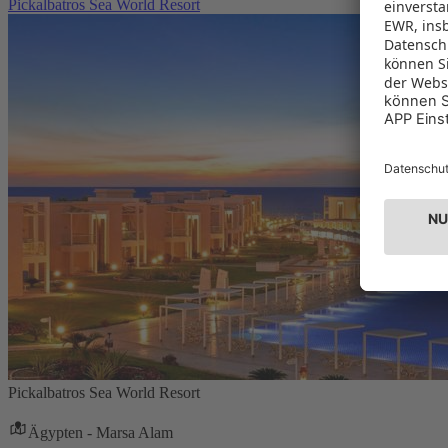
Pickalbatros Sea World Resort
Pickalbatros Sea World Resort
Ägypten - Marsa Alam