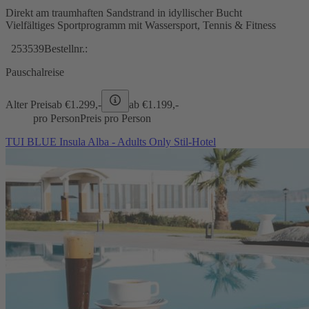
Direkt am traumhaften Sandstrand in idyllischer Bucht
Vielfältiges Sportprogramm mit Wassersport, Tennis & Fitness
253539
Bestellnr.:
Pauschalreise
Alter Preis
ab €
1.299,-
ab €
1.199,-
pro Person
Preis pro Person
TUI BLUE Insula Alba - Adults Only Stil-Hotel