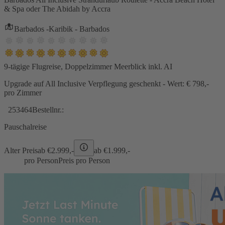
& Spa oder The Abidah by Accra
Barbados -Karibik - Barbados
9-tägige Flugreise, Doppelzimmer Meerblick inkl. AI
Upgrade auf All Inclusive Verpflegung geschenkt - Wert: € 798,-
pro Zimmer
253464
Bestellnr.:
Pauschalreise
Alter Preis
ab €
2.999,-
ab €
1.999,-
pro Person
Preis pro Person