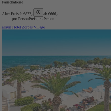
Pauschalreise
Alter Preis
ab €
833,-
ab €
666,-
pro Person
Preis pro Person
allsun Hotel Zorbas Village