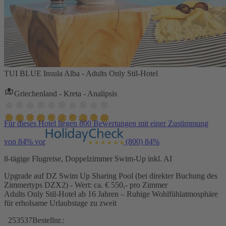
TUI BLUE Insula Alba - Adults Only Stil-Hotel
Griechenland - Kreta - Analipsis
Für dieses Hotel liegen 800 Bewertungen mit einer Zustimmung
von 84% vor
(800)
84%
8-tägige Flugreise, Doppelzimmer Swim-Up inkl. AI
Upgrade auf DZ Swim Up Sharing Pool (bei direkter Buchung des
Zimmertyps DZX2) - Wert: ca. € 550,- pro Zimmer
Adults Only Stil-Hotel ab 16 Jahren – Ruhige Wohlfühlatmosphäre
für erholsame Urlaubstage zu zweit
253537
Bestellnr.: