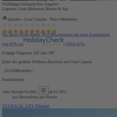
Vielfältiges kulinarisches Angebot
Lopesan Costa Meloneras Resort & Spa
Spanien - Gran Canaria - Playa Meloneras
Für dieses Hotel liegen 7810 Bewertungen mit einer Zustimmung
von 87% vor
(7810)
87%
8-tägige Flugreise, DZ inkl. HP
Einer der größten Wellness-Bereiche auf Gran Canaria
253100
Bestellnr.:
Pauschalreise
Alter Preis
ab €
1.699,-
ab €
1.005,-
pro Person
Preis pro Person
TUI MAGIC LIFE Plimmiri