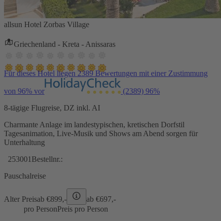
allsun Hotel Zorbas Village
Griechenland - Kreta - Anissaras
Für dieses Hotel liegen 2389 Bewertungen mit einer Zustimmung
von 96% vor
(2389)
96%
8-tägige Flugreise, DZ inkl. AI
Charmante Anlage im landestypischen, kretischen Dorfstil
Tagesanimation, Live-Musik und Shows am Abend sorgen für
Unterhaltung
253001
Bestellnr.:
Pauschalreise
Alter Preis
ab €
899,-
ab €
697,-
pro Person
Preis pro Person