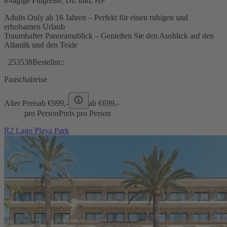
8-tägige Flugreise, DZ inkl. HP
Adults Only ab 16 Jahren – Perfekt für einen ruhigen und
erholsamen Urlaub
Traumhafter Panoramablick – Genießen Sie den Ausblick auf den
Atlantik und den Teide
253538
Bestellnr.:
Pauschalreise
Alter Preis
ab €
999,-
ab €
699,-
pro Person
Preis pro Person
R2 Lago Playa Park