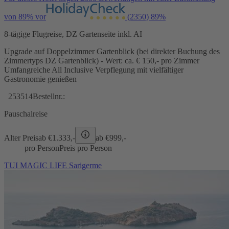
von 89% vor
(2350)
89%
8-tägige Flugreise, DZ Gartenseite inkl. AI
Upgrade auf Doppelzimmer Gartenblick (bei direkter Buchung des
Zimmertyps DZ Gartenblick) - Wert: ca. € 150,- pro Zimmer
Umfangreiche All Inclusive Verpflegung mit vielfältiger
Gastronomie genießen
253514
Bestellnr.:
Pauschalreise
Alter Preis
ab €
1.333,-
ab €
999,-
pro Person
Preis pro Person
TUI MAGIC LIFE Sarigerme