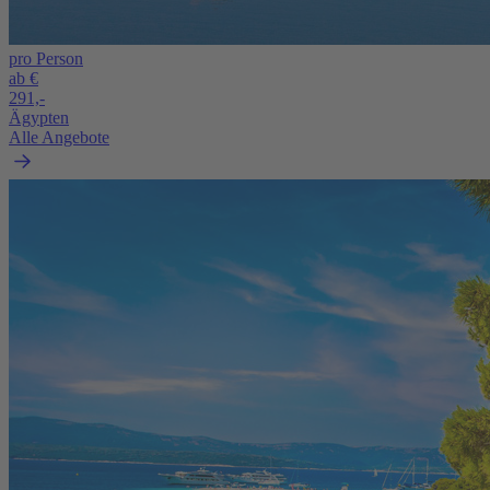
pro Person
ab €
291,-
Ägypten
Alle Angebote