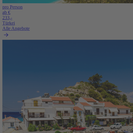
pro Person
ab €
233,-
Türkei
Alle Angebote