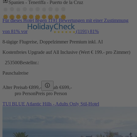
Spanien - Teneriffa - Puerto de la Cruz
Für dieses Hotel liegen 1191 Bewertungen mit einer Zustimmung
von 81% vor
(1191)
81%
8-tägige Flugreise, Doppelzimmer Premium inkl. AI
Kostenfreies Upgrade auf All Inclusive (Wert € 199.- pro Zimmer)
253500
Bestellnr.:
Pauschalreise
Alter Preis
ab €
899,-
ab €
699,-
pro Person
Preis pro Person
TUI BLUE Atlantic Hills - Adults Only Stil-Hotel