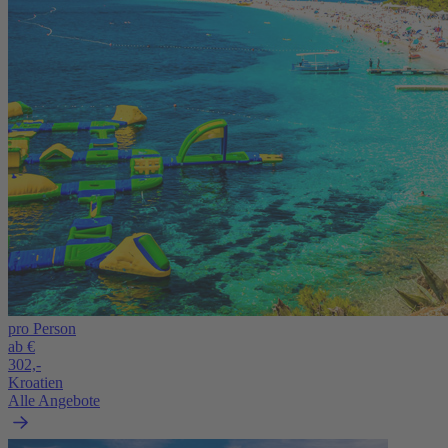
pro Person
ab €
302,-
Kroatien
Alle Angebote