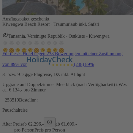
Ausflugspaket geschenkt
Kiwengwa Beach Resort - Traumurlaub inkl. Safari
Tansania, Vereinigte Republik - Ostküste - Kiwengwa
Für dieses Hotel liegen 238 Bewertungen mit einer Zustimmung
von 89% vor
(238)
89%
8- bzw. 9-tägige Flugreise, DZ inkl. AI light
Upgrade auf Doppelzimmer Meerblick (nach Verfügbarkeit) i.W.v.
ca. € 134,- pro Zimmer
253519
Bestellnr.:
Pauschalreise
Alter Preis
ab €
2.296,-
ab €
1.699,-
pro Person
Preis pro Person