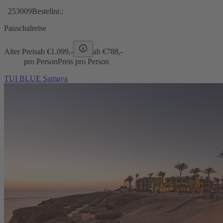
253009
Bestellnr.:
Pauschalreise
Alter Preis
ab €
1.099,-
ab €
788,-
pro Person
Preis pro Person
TUI BLUE Samaya