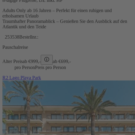
8-tägige Flugreise, DZ inkl. HP
Adults Only ab 16 Jahren – Perfekt für einen ruhigen und
erholsamen Urlaub
Traumhafter Panoramablick – Genießen Sie den Ausblick auf den
Atlantik und den Teide
253538
Bestellnr.:
Pauschalreise
Alter Preis
ab €
999,-
ab €
699,-
pro Person
Preis pro Person
R2 Lago Playa Park