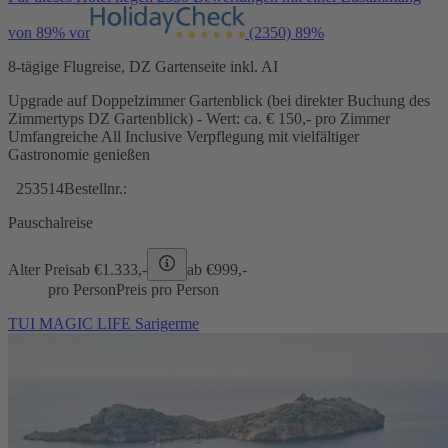
von 89% vor
(2350)
89%
8-tägige Flugreise, DZ Gartenseite inkl. AI
Upgrade auf Doppelzimmer Gartenblick (bei direkter Buchung des
Zimmertyps DZ Gartenblick) - Wert: ca. € 150,- pro Zimmer
Umfangreiche All Inclusive Verpflegung mit vielfältiger
Gastronomie genießen
253514
Bestellnr.:
Pauschalreise
Alter Preis
ab €
1.333,-
ab €
999,-
pro Person
Preis pro Person
TUI MAGIC LIFE Sarigerme