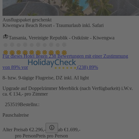
Ausflugspaket geschenkt
Kiwengwa Beach Resort - Traumurlaub inkl. Safari
Tansania, Vereinigte Republik - Ostküste - Kiwengwa
Für dieses Hotel liegen 238 Bewertungen mit einer Zustimmung
von 89% vor
(238)
89%
8- bzw. 9-tägige Flugreise, DZ inkl. AI light
Upgrade auf Doppelzimmer Meerblick (nach Verfügbarkeit) i.W.v.
ca. € 134,- pro Zimmer
253519
Bestellnr.:
Pauschalreise
Alter Preis
ab €
2.296,-
ab €
1.699,-
pro Person
Preis pro Person