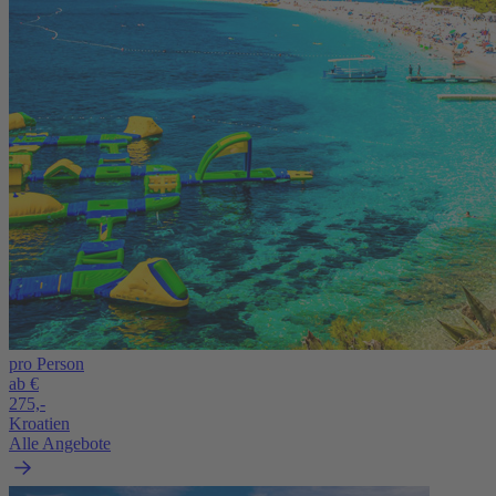
pro Person
ab €
275,-
Kroatien
Alle Angebote