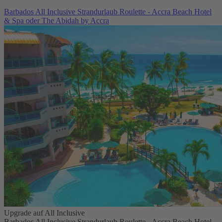
Barbados All Inclusive Strandurlaub Roulette - Accra Beach Hotel
& Spa oder The Abidah by Accra
Upgrade auf All Inclusive
Barbados All Inclusive Strandurlaub Roulette - Accra Beach Hotel