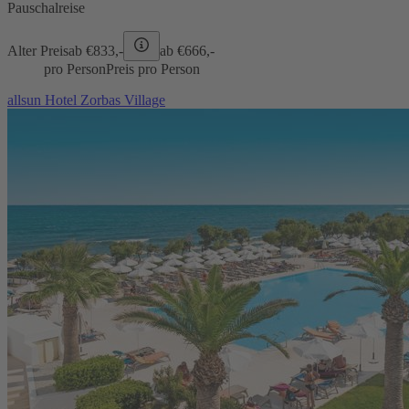
Pauschalreise
Alter Preis
ab €
833,-
ab €
666,-
pro Person
Preis pro Person
allsun Hotel Zorbas Village