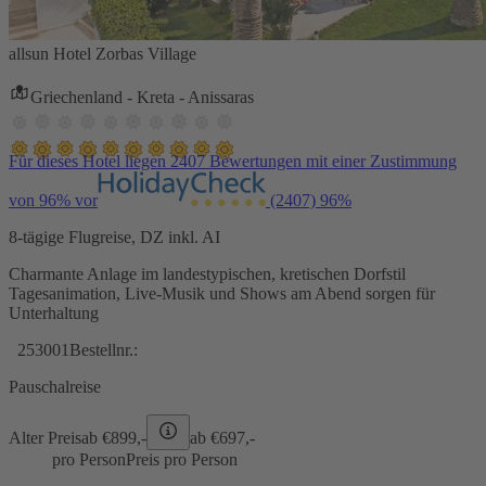
allsun Hotel Zorbas Village
Griechenland - Kreta - Anissaras
Für dieses Hotel liegen 2407 Bewertungen mit einer Zustimmung
von 96% vor
(2407)
96%
8-tägige Flugreise, DZ inkl. AI
Charmante Anlage im landestypischen, kretischen Dorfstil
Tagesanimation, Live-Musik und Shows am Abend sorgen für
Unterhaltung
253001
Bestellnr.:
Pauschalreise
Alter Preis
ab €
899,-
ab €
697,-
pro Person
Preis pro Person