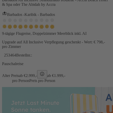
& Spa oder The Abidah by Accra
Barbados -Karibik - Barbados
9-tägige Flugreise, Doppelzimmer Meerblick inkl. AI
Upgrade auf All Inclusive Verpflegung geschenkt - Wert: € 798,-
pro Zimmer
253464
Bestellnr.:
Pauschalreise
Alter Preis
ab €
2.999,-
ab €
1.999,-
pro Person
Preis pro Person