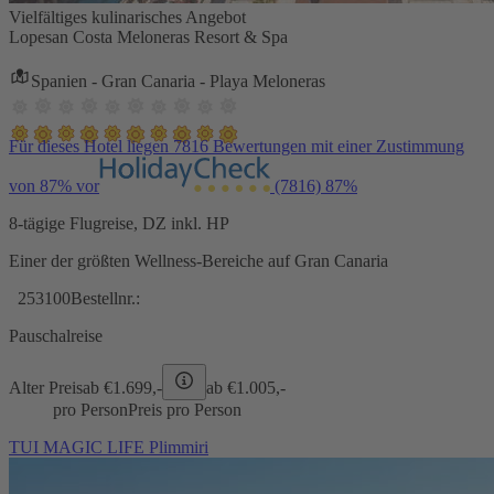
Vielfältiges kulinarisches Angebot
Lopesan Costa Meloneras Resort & Spa
Spanien - Gran Canaria - Playa Meloneras
Für dieses Hotel liegen 7816 Bewertungen mit einer Zustimmung
von 87% vor
(7816)
87%
8-tägige Flugreise, DZ inkl. HP
Einer der größten Wellness-Bereiche auf Gran Canaria
253100
Bestellnr.:
Pauschalreise
Alter Preis
ab €
1.699,-
ab €
1.005,-
pro Person
Preis pro Person
TUI MAGIC LIFE Plimmiri