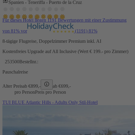
Spanien - Teneriffa - Puerto de la Cruz
Für dieses Hotel liegen 1191 Bewertungen mit einer Zustimmung
von 81% vor
(1191)
81%
8-tägige Flugreise, Doppelzimmer Premium inkl. AI
Kostenfreies Upgrade auf All Inclusive (Wert € 199.- pro Zimmer)
253500
Bestellnr.:
Pauschalreise
Alter Preis
ab €
899,-
ab €
699,-
pro Person
Preis pro Person
TUI BLUE Atlantic Hills - Adults Only Stil-Hotel