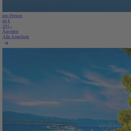
pro Person
ab €
291,-
Ägypten
Alle Angebote