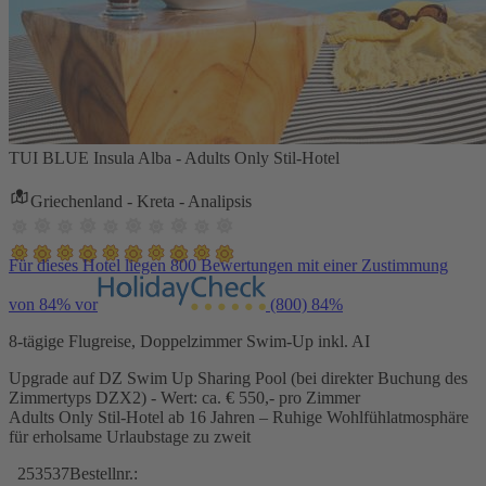
TUI BLUE Insula Alba - Adults Only Stil-Hotel
Griechenland - Kreta - Analipsis
Für dieses Hotel liegen 800 Bewertungen mit einer Zustimmung
von 84% vor
(800)
84%
8-tägige Flugreise, Doppelzimmer Swim-Up inkl. AI
Upgrade auf DZ Swim Up Sharing Pool (bei direkter Buchung des
Zimmertyps DZX2) - Wert: ca. € 550,- pro Zimmer
Adults Only Stil-Hotel ab 16 Jahren – Ruhige Wohlfühlatmosphäre
für erholsame Urlaubstage zu zweit
253537
Bestellnr.: