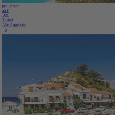
pro Person
ab €
109,-
Türkei
Alle Angebote