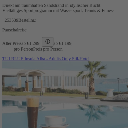
Direkt am traumhaften Sandstrand in idyllischer Bucht
Vielfältiges Sportprogramm mit Wassersport, Tennis & Fitness
253539
Bestellnr.:
Pauschalreise
Alter Preis
ab €
1.299,-
ab €
1.199,-
pro Person
Preis pro Person
TUI BLUE Insula Alba - Adults Only Stil-Hotel