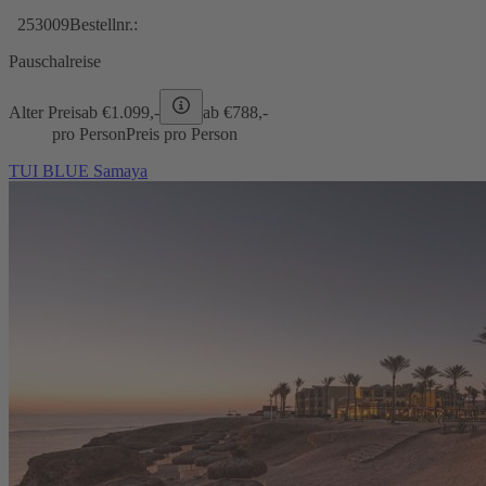
253009
Bestellnr.:
Pauschalreise
Alter Preis
ab €
1.099,-
ab €
788,-
pro Person
Preis pro Person
TUI BLUE Samaya