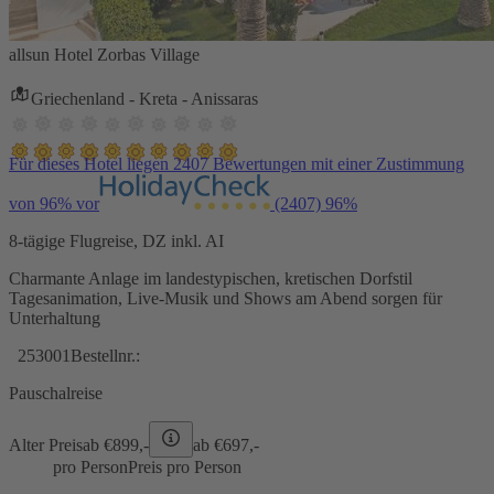
allsun Hotel Zorbas Village
Griechenland - Kreta - Anissaras
Für dieses Hotel liegen 2407 Bewertungen mit einer Zustimmung
von 96% vor
(2407)
96%
8-tägige Flugreise, DZ inkl. AI
Charmante Anlage im landestypischen, kretischen Dorfstil
Tagesanimation, Live-Musik und Shows am Abend sorgen für
Unterhaltung
253001
Bestellnr.:
Pauschalreise
Alter Preis
ab €
899,-
ab €
697,-
pro Person
Preis pro Person