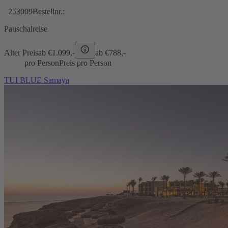
253009
Bestellnr.:
Pauschalreise
Alter Preis
ab €
1.099,-
ab €
788,-
pro Person
Preis pro Person
TUI BLUE Samaya