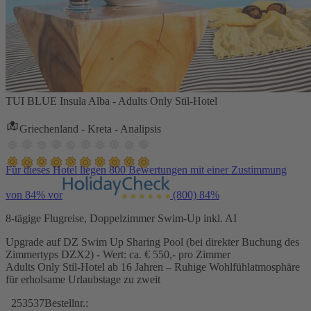
TUI BLUE Insula Alba - Adults Only Stil-Hotel
Griechenland - Kreta - Analipsis
Für dieses Hotel liegen 800 Bewertungen mit einer Zustimmung
von 84% vor
(800)
84%
8-tägige Flugreise, Doppelzimmer Swim-Up inkl. AI
Upgrade auf DZ Swim Up Sharing Pool (bei direkter Buchung des
Zimmertyps DZX2) - Wert: ca. € 550,- pro Zimmer
Adults Only Stil-Hotel ab 16 Jahren – Ruhige Wohlfühlatmosphäre
für erholsame Urlaubstage zu zweit
253537
Bestellnr.: