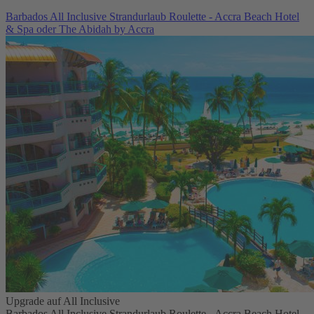
Barbados All Inclusive Strandurlaub Roulette - Accra Beach Hotel
& Spa oder The Abidah by Accra
Upgrade auf All Inclusive
Barbados All Inclusive Strandurlaub Roulette - Accra Beach Hotel