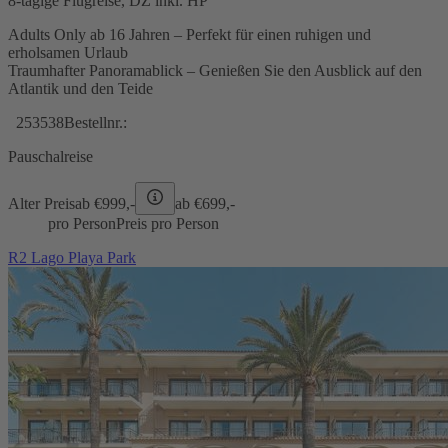
8-tägige Flugreise, DZ inkl. HP
Adults Only ab 16 Jahren – Perfekt für einen ruhigen und
erholsamen Urlaub
Traumhafter Panoramablick – Genießen Sie den Ausblick auf den
Atlantik und den Teide
253538
Bestellnr.:
Pauschalreise
Alter Preis
ab €
999,-
ab €
699,-
pro Person
Preis pro Person
R2 Lago Playa Park