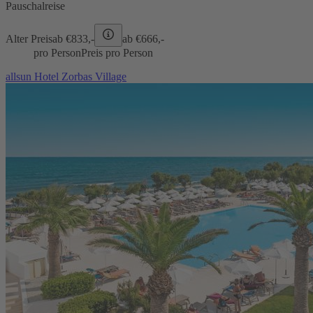
Pauschalreise
Alter Preis
ab €
833,-
ab €
666,-
pro Person
Preis pro Person
allsun Hotel Zorbas Village