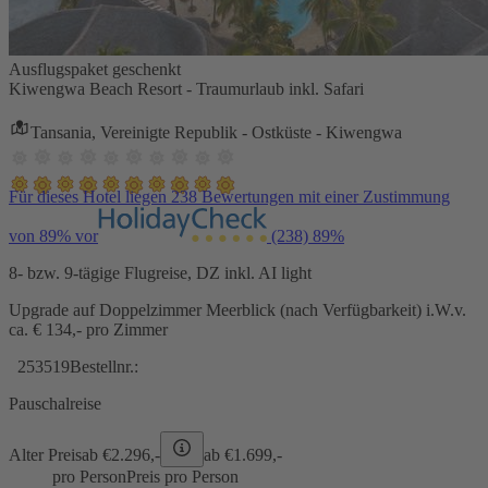
Ausflugspaket geschenkt
Kiwengwa Beach Resort - Traumurlaub inkl. Safari
Tansania, Vereinigte Republik - Ostküste - Kiwengwa
Für dieses Hotel liegen 238 Bewertungen mit einer Zustimmung
von 89% vor
(238)
89%
8- bzw. 9-tägige Flugreise, DZ inkl. AI light
Upgrade auf Doppelzimmer Meerblick (nach Verfügbarkeit) i.W.v.
ca. € 134,- pro Zimmer
253519
Bestellnr.:
Pauschalreise
Alter Preis
ab €
2.296,-
ab €
1.699,-
pro Person
Preis pro Person