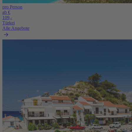
pro Person
ab €
109,-
Türkei
Alle Angebote