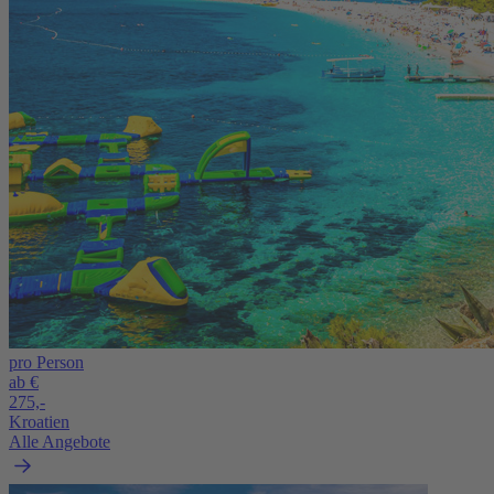
pro Person
ab €
275,-
Kroatien
Alle Angebote