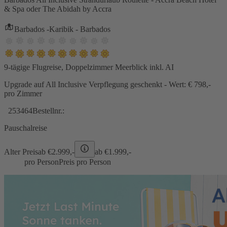
& Spa oder The Abidah by Accra
Barbados -Karibik - Barbados
9-tägige Flugreise, Doppelzimmer Meerblick inkl. AI
Upgrade auf All Inclusive Verpflegung geschenkt - Wert: € 798,-
pro Zimmer
253464
Bestellnr.:
Pauschalreise
Alter Preis
ab €
2.999,-
ab €
1.999,-
pro Person
Preis pro Person