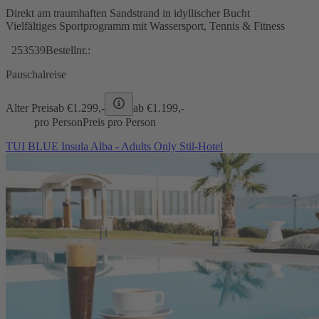
Direkt am traumhaften Sandstrand in idyllischer Bucht
Vielfältiges Sportprogramm mit Wassersport, Tennis & Fitness
253539
Bestellnr.:
Pauschalreise
Alter Preis
ab €
1.299,-
ab €
1.199,-
pro Person
Preis pro Person
TUI BLUE Insula Alba - Adults Only Stil-Hotel