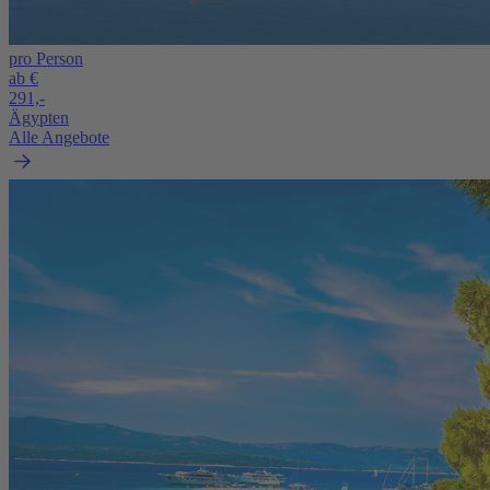
pro Person
ab €
291,-
Ägypten
Alle Angebote