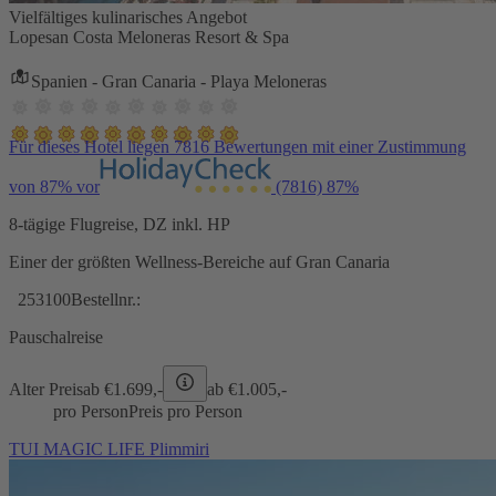
Vielfältiges kulinarisches Angebot
Lopesan Costa Meloneras Resort & Spa
Spanien - Gran Canaria - Playa Meloneras
Für dieses Hotel liegen 7816 Bewertungen mit einer Zustimmung
von 87% vor
(7816)
87%
8-tägige Flugreise, DZ inkl. HP
Einer der größten Wellness-Bereiche auf Gran Canaria
253100
Bestellnr.:
Pauschalreise
Alter Preis
ab €
1.699,-
ab €
1.005,-
pro Person
Preis pro Person
TUI MAGIC LIFE Plimmiri