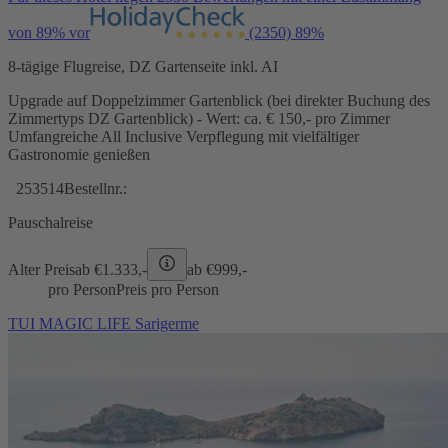
von 89% vor
(2350)
89%
8-tägige Flugreise, DZ Gartenseite inkl. AI
Upgrade auf Doppelzimmer Gartenblick (bei direkter Buchung des
Zimmertyps DZ Gartenblick) - Wert: ca. € 150,- pro Zimmer
Umfangreiche All Inclusive Verpflegung mit vielfältiger
Gastronomie genießen
253514
Bestellnr.:
Pauschalreise
Alter Preis
ab €
1.333,-
ab €
999,-
pro Person
Preis pro Person
TUI MAGIC LIFE Sarigerme