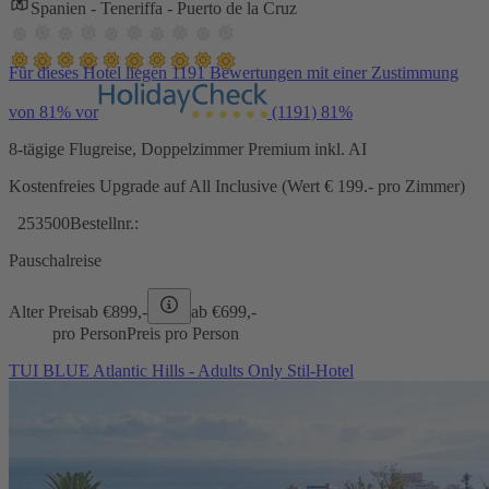
Spanien - Teneriffa - Puerto de la Cruz
Für dieses Hotel liegen 1191 Bewertungen mit einer Zustimmung
von 81% vor
(1191)
81%
8-tägige Flugreise, Doppelzimmer Premium inkl. AI
Kostenfreies Upgrade auf All Inclusive (Wert € 199.- pro Zimmer)
253500
Bestellnr.:
Pauschalreise
Alter Preis
ab €
899,-
ab €
699,-
pro Person
Preis pro Person
TUI BLUE Atlantic Hills - Adults Only Stil-Hotel