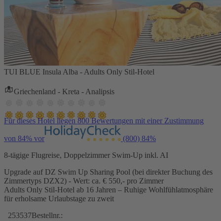
TUI BLUE Insula Alba - Adults Only Stil-Hotel
Griechenland - Kreta - Analipsis
Für dieses Hotel liegen 800 Bewertungen mit einer Zustimmung
von 84% vor
(800)
84%
8-tägige Flugreise, Doppelzimmer Swim-Up inkl. AI
Upgrade auf DZ Swim Up Sharing Pool (bei direkter Buchung des
Zimmertyps DZX2) - Wert: ca. € 550,- pro Zimmer
Adults Only Stil-Hotel ab 16 Jahren – Ruhige Wohlfühlatmosphäre
für erholsame Urlaubstage zu zweit
253537
Bestellnr.: