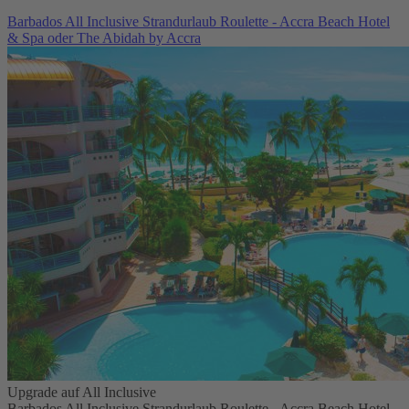
Barbados All Inclusive Strandurlaub Roulette - Accra Beach Hotel
& Spa oder The Abidah by Accra
Upgrade auf All Inclusive
Barbados All Inclusive Strandurlaub Roulette - Accra Beach Hotel