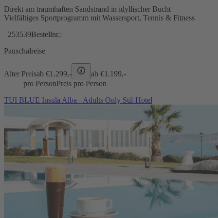
Direkt am traumhaften Sandstrand in idyllischer Bucht
Vielfältiges Sportprogramm mit Wassersport, Tennis & Fitness
253539
Bestellnr.:
Pauschalreise
Alter Preis
ab €
1.299,-
ab €
1.199,-
pro Person
Preis pro Person
TUI BLUE Insula Alba - Adults Only Stil-Hotel