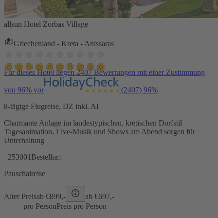
allsun Hotel Zorbas Village
Griechenland - Kreta - Anissaras
Für dieses Hotel liegen 2407 Bewertungen mit einer Zustimmung
von 96% vor
(2407)
96%
8-tägige Flugreise, DZ inkl. AI
Charmante Anlage im landestypischen, kretischen Dorfstil
Tagesanimation, Live-Musik und Shows am Abend sorgen für
Unterhaltung
253001
Bestellnr.:
Pauschalreise
Alter Preis
ab €
899,-
ab €
697,-
pro Person
Preis pro Person