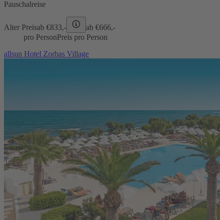
Pauschalreise
Alter Preis
ab €
833,-
ab €
666,-
pro Person
Preis pro Person
allsun Hotel Zorbas Village