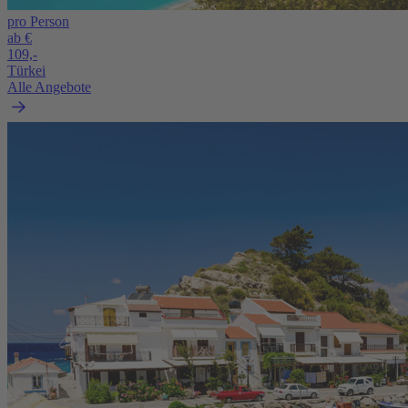
pro Person
ab €
109,-
Türkei
Alle Angebote