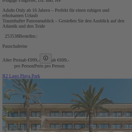
8-tägige Flugreise, DZ inkl. HP
Adults Only ab 16 Jahren – Perfekt für einen ruhigen und
erholsamen Urlaub
Traumhafter Panoramablick – Genießen Sie den Ausblick auf den
Atlantik und den Teide
253538
Bestellnr.:
Pauschalreise
Alter Preis
ab €
999,-
ab €
699,-
pro Person
Preis pro Person
R2 Lago Playa Park