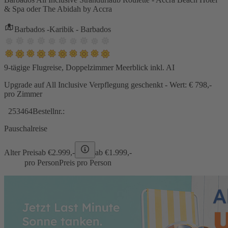
& Spa oder The Abidah by Accra
Barbados -Karibik - Barbados
9-tägige Flugreise, Doppelzimmer Meerblick inkl. AI
Upgrade auf All Inclusive Verpflegung geschenkt - Wert: € 798,-
pro Zimmer
253464
Bestellnr.:
Pauschalreise
Alter Preis
ab €
2.999,-
ab €
1.999,-
pro Person
Preis pro Person