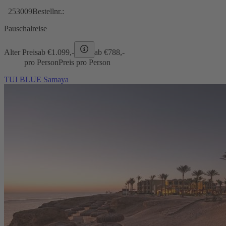
253009
Bestellnr.:
Pauschalreise
Alter Preis
ab €
1.099,-
ab €
788,-
pro Person
Preis pro Person
TUI BLUE Samaya