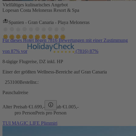
Vielfältiges kulinarisches Angebot
Lopesan Costa Meloneras Resort & Spa
Spanien - Gran Canaria - Playa Meloneras
Für dieses Hotel liegen 7816 Bewertungen mit einer Zustimmung
von 87% vor
(7816)
87%
8-tägige Flugreise, DZ inkl. HP
Einer der größten Wellness-Bereiche auf Gran Canaria
253100
Bestellnr.:
Pauschalreise
Alter Preis
ab €
1.699,-
ab €
1.005,-
pro Person
Preis pro Person
TUI MAGIC LIFE Plimmiri