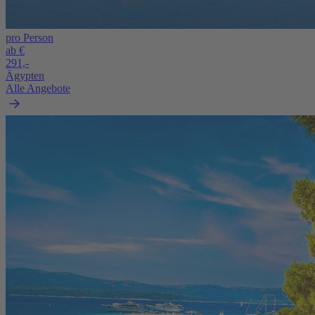
pro Person
ab €
291,-
Ägypten
Alle Angebote