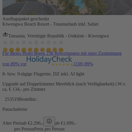
Ausflugspaket geschenkt
Kiwengwa Beach Resort - Traumurlaub inkl. Safari
Tansania, Vereinigte Republik - Ostküste - Kiwengwa
Für dieses Hotel liegen 238 Bewertungen mit einer Zustimmung
von 89% vor
(238)
89%
8- bzw. 9-tägige Flugreise, DZ inkl. AI light
Upgrade auf Doppelzimmer Meerblick (nach Verfügbarkeit) i.W.v.
ca. € 134,- pro Zimmer
253519
Bestellnr.:
Pauschalreise
Alter Preis
ab €
2.296,-
ab €
1.699,-
pro Person
Preis pro Person