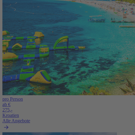
pro Person
ab €
275,-
Kroatien
Alle Angebote