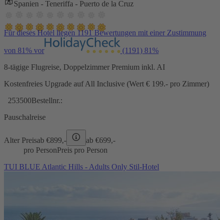
Spanien - Teneriffa - Puerto de la Cruz
Für dieses Hotel liegen 1191 Bewertungen mit einer Zustimmung
von 81% vor
(1191)
81%
8-tägige Flugreise, Doppelzimmer Premium inkl. AI
Kostenfreies Upgrade auf All Inclusive (Wert € 199.- pro Zimmer)
253500
Bestellnr.:
Pauschalreise
Alter Preis
ab €
899,-
ab €
699,-
pro Person
Preis pro Person
TUI BLUE Atlantic Hills - Adults Only Stil-Hotel