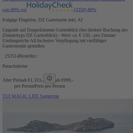
von 89% vor
(2350)
89%
8-tägige Flugreise, DZ Gartenseite inkl. AI
Upgrade auf Doppelzimmer Gartenblick (bei direkter Buchung des
Zimmertyps DZ Gartenblick) - Wert: ca. € 150,- pro Zimmer
Umfangreiche All Inclusive Verpflegung mit vielfältiger
Gastronomie genießen
253514
Bestellnr.:
Pauschalreise
Alter Preis
ab €
1.333,-
ab €
999,-
pro Person
Preis pro Person
TUI MAGIC LIFE Sarigerme