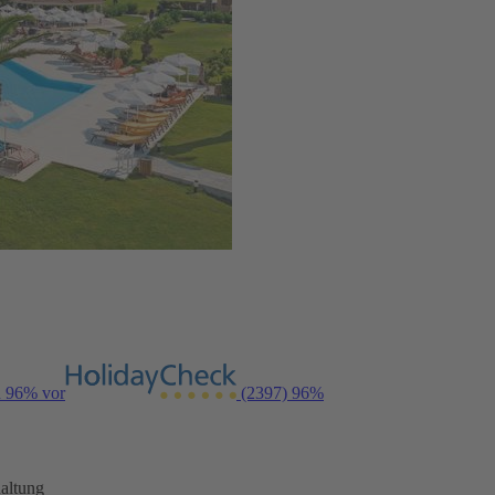
n 96% vor
(2397)
96%
altung