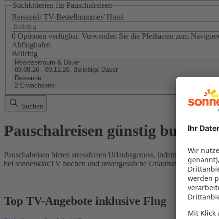
Suchkriterien für Pauschalreisen
Reiseziel/ TV-Bestellnummer/ Hotel
0 Optionen verfügbar. Verwenden Sie die Pfeiltasten zum Navigier
Abflughafen
Beliebig
Reisezeitraum & Dauer
09.08.26 - 09.11.26, Beliebige Dauer
Reisende
2 Erwachsene
Suchen
Pauschalreisen günstig buchen
Pauschalreisen bieten stressfreien Urlaubsgenuss, indem Flug und Hot
bei sonnenklar.TV buchen und unvergessliche Urlaubsmomente erleb
Top TV-Angebote inklusive Flug