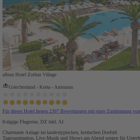
allsun Hotel Zorbas Village
Griechenland - Kreta - Anissaras
Für dieses Hotel liegen 2397 Bewertungen mit einer Zustimmung vo
8-tägige Flugreise, DZ inkl. AI
Charmante Anlage im landestypischen, kretischen Dorfstil
Tagesanimation, Live-Musik und Shows am Abend sorgen für Unterh