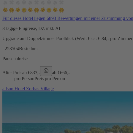
Für dieses Hotel liegen 6893 Bewertungen mit einer Zustimmung vo
8-tägige Flugreise, DZ inkl. AI
Upgrade auf Doppelzimmer Poolblick (Wert: € ca. € 84,- pro Zimmer) 
253504
Bestellnr.:
Pauschalreise
Alter Preis
ab €
833,-
ab €
666,-
pro Person
Preis pro Person
allsun Hotel Zorbas Village