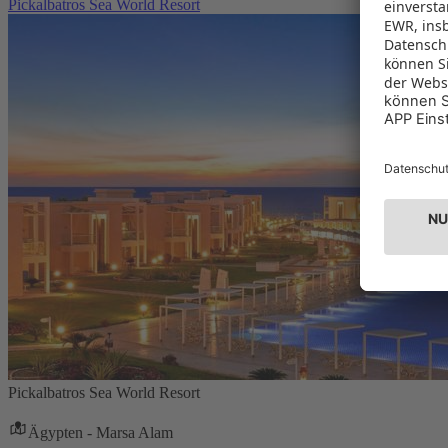
Pickalbatros Sea World Resort
Pickalbatros Sea World Resort
Ägypten - Marsa Alam