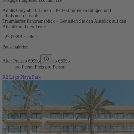
8-tägige Flugreise, DZ inkl. HP
Adults Only ab 16 Jahren – Perfekt für einen ruhigen und
erholsamen Urlaub
Traumhafter Panoramablick – Genießen Sie den Ausblick auf den
Atlantik und den Teide
253538
Bestellnr.:
Pauschalreise
Alter Preis
ab €
999,-
ab €
699,-
pro Person
Preis pro Person
R2 Lago Playa Park