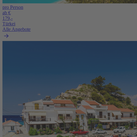
pro Person
ab €
179,-
Türkei
Alle Angebote