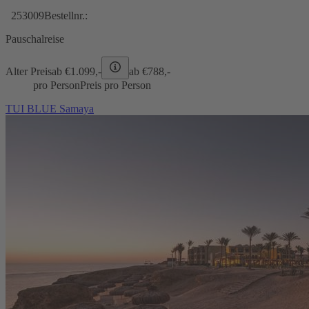
253009
Bestellnr.:
Pauschalreise
Alter Preis
ab €
1.099,-
ab €
788,-
pro Person
Preis pro Person
TUI BLUE Samaya