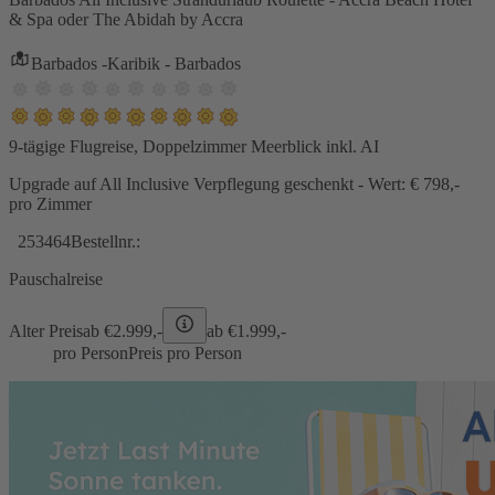
& Spa oder The Abidah by Accra
Barbados -Karibik - Barbados
9-tägige Flugreise, Doppelzimmer Meerblick inkl. AI
Upgrade auf All Inclusive Verpflegung geschenkt - Wert: € 798,-
pro Zimmer
253464
Bestellnr.:
Pauschalreise
Alter Preis
ab €
2.999,-
ab €
1.999,-
pro Person
Preis pro Person