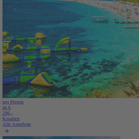
pro Person
ab €
296,-
Kroatien
Alle Angebote