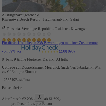
Ausflugspaket geschenkt
Kiwengwa Beach Resort - Traumurlaub inkl. Safari
Tansania, Vereinigte Republik - Ostküste - Kiwengwa
Für dieses Hotel liegen 238 Bewertungen mit einer Zustimmung
von 89% vor
(238)
89%
8- bzw. 9-tägige Flugreise, DZ inkl. AI light
Upgrade auf Doppelzimmer Meerblick (nach Verfügbarkeit) i.W.v.
ca. € 134,- pro Zimmer
253519
Bestellnr.:
Pauschalreise
Alter Preis
ab €
2.296,-
ab €
1.699,-
pro Person
Preis pro Person