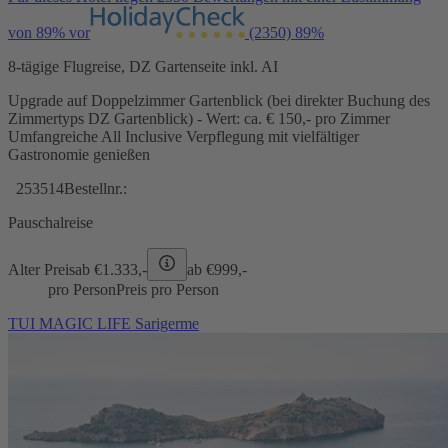
von 89% vor
(2350)
89%
8-tägige Flugreise, DZ Gartenseite inkl. AI
Upgrade auf Doppelzimmer Gartenblick (bei direkter Buchung des
Zimmertyps DZ Gartenblick) - Wert: ca. € 150,- pro Zimmer
Umfangreiche All Inclusive Verpflegung mit vielfältiger
Gastronomie genießen
253514
Bestellnr.:
Pauschalreise
Alter Preis
ab €
1.333,-
ab €
999,-
pro Person
Preis pro Person
TUI MAGIC LIFE Sarigerme