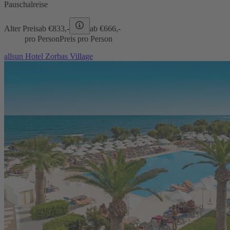
Pauschalreise
Alter Preis
ab €
833,-
ab €
666,-
pro Person
Preis pro Person
allsun Hotel Zorbas Village