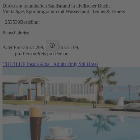
Direkt am traumhaften Sandstrand in idyllischer Bucht
Vielfältiges Sportprogramm mit Wassersport, Tennis & Fitness
253539
Bestellnr.:
Pauschalreise
Alter Preis
ab €
1.299,-
ab €
1.199,-
pro Person
Preis pro Person
TUI BLUE Insula Alba - Adults Only Stil-Hotel