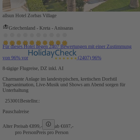
allsun Hotel Zorbas Village
Griechenland - Kreta - Anissaras
Für dieses Hotel liegen 2407 Bewertungen mit einer Zustimmung
von 96% vor
(2407)
96%
8-tägige Flugreise, DZ inkl. AI
Charmante Anlage im landestypischen, kretischen Dorfstil
Tagesanimation, Live-Musik und Shows am Abend sorgen für
Unterhaltung
253001
Bestellnr.:
Pauschalreise
Alter Preis
ab €
899,-
ab €
697,-
pro Person
Preis pro Person