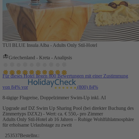
TUI BLUE Insula Alba - Adults Only Stil-Hotel
Griechenland - Kreta - Analipsis
Für dieses Hotel liegen 800 Bewertungen mit einer Zustimmung
von 84% vor
(800)
84%
8-tägige Flugreise, Doppelzimmer Swim-Up inkl. AI
Upgrade auf DZ Swim Up Sharing Pool (bei direkter Buchung des
Zimmertyps DZX2) - Wert: ca. € 550,- pro Zimmer
Adults Only Stil-Hotel ab 16 Jahren – Ruhige Wohlfühlatmosphäre
für erholsame Urlaubstage zu zweit
253537
Bestellnr.: