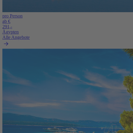
pro Person
ab €
291,-
Ägypten
Alle Angebote