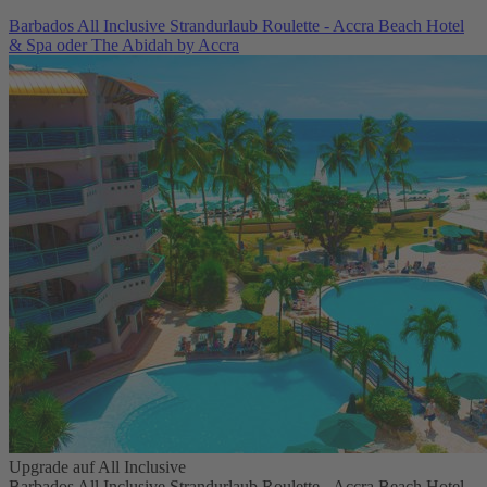
Barbados All Inclusive Strandurlaub Roulette - Accra Beach Hotel
& Spa oder The Abidah by Accra
Upgrade auf All Inclusive
Barbados All Inclusive Strandurlaub Roulette - Accra Beach Hotel