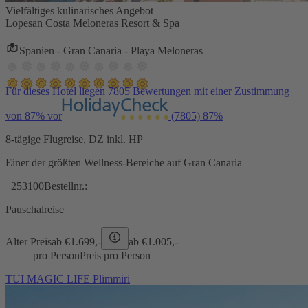
Vielfältiges kulinarisches Angebot
Lopesan Costa Meloneras Resort & Spa
Spanien - Gran Canaria - Playa Meloneras
Für dieses Hotel liegen 7805 Bewertungen mit einer Zustimmung
von 87% vor
(7805)
87%
8-tägige Flugreise, DZ inkl. HP
Einer der größten Wellness-Bereiche auf Gran Canaria
253100
Bestellnr.:
Pauschalreise
Alter Preis
ab €
1.699,-
ab €
1.005,-
pro Person
Preis pro Person
TUI MAGIC LIFE Plimmiri