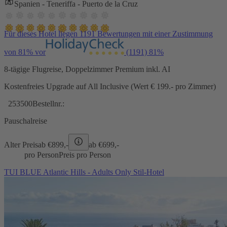
Spanien - Teneriffa - Puerto de la Cruz
Für dieses Hotel liegen 1191 Bewertungen mit einer Zustimmung
von 81% vor
(1191)
81%
8-tägige Flugreise, Doppelzimmer Premium inkl. AI
Kostenfreies Upgrade auf All Inclusive (Wert € 199.- pro Zimmer)
253500
Bestellnr.:
Pauschalreise
Alter Preis
ab €
899,-
ab €
699,-
pro Person
Preis pro Person
TUI BLUE Atlantic Hills - Adults Only Stil-Hotel