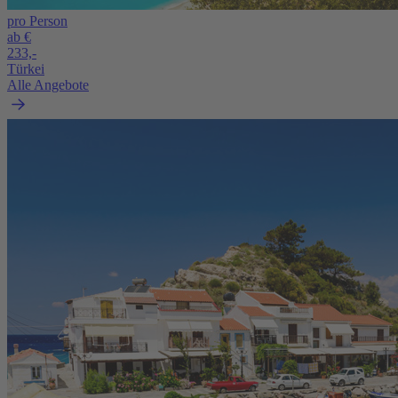
pro Person
ab €
233,-
Türkei
Alle Angebote