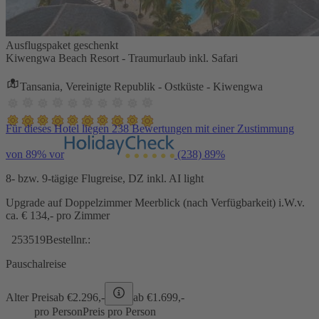
Ausflugspaket geschenkt
Kiwengwa Beach Resort - Traumurlaub inkl. Safari
Tansania, Vereinigte Republik - Ostküste - Kiwengwa
Für dieses Hotel liegen 238 Bewertungen mit einer Zustimmung
von 89% vor
(238)
89%
8- bzw. 9-tägige Flugreise, DZ inkl. AI light
Upgrade auf Doppelzimmer Meerblick (nach Verfügbarkeit) i.W.v.
ca. € 134,- pro Zimmer
253519
Bestellnr.:
Pauschalreise
Alter Preis
ab €
2.296,-
ab €
1.699,-
pro Person
Preis pro Person