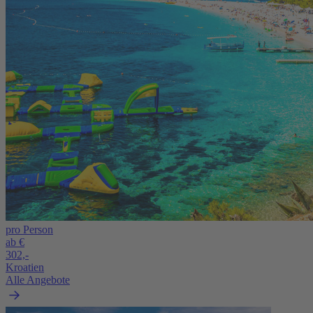
pro Person
ab €
302,-
Kroatien
Alle Angebote