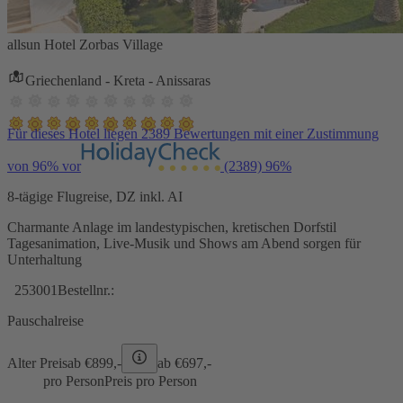
allsun Hotel Zorbas Village
Griechenland - Kreta - Anissaras
Für dieses Hotel liegen 2389 Bewertungen mit einer Zustimmung
von 96% vor
(2389)
96%
8-tägige Flugreise, DZ inkl. AI
Charmante Anlage im landestypischen, kretischen Dorfstil
Tagesanimation, Live-Musik und Shows am Abend sorgen für
Unterhaltung
253001
Bestellnr.:
Pauschalreise
Alter Preis
ab €
899,-
ab €
697,-
pro Person
Preis pro Person