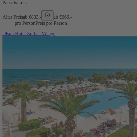
Pauschalreise
Alter Preis
ab €
833,-
ab €
666,-
pro Person
Preis pro Person
allsun Hotel Zorbas Village