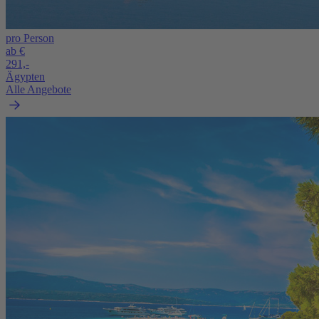
pro Person
ab €
291,-
Ägypten
Alle Angebote