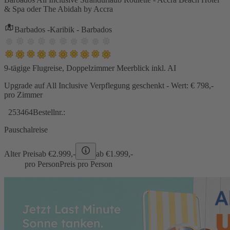
& Spa oder The Abidah by Accra
Barbados -Karibik - Barbados
9-tägige Flugreise, Doppelzimmer Meerblick inkl. AI
Upgrade auf All Inclusive Verpflegung geschenkt - Wert: € 798,-
pro Zimmer
253464
Bestellnr.:
Pauschalreise
Alter Preis
ab €
2.999,-
ab €
1.999,-
pro Person
Preis pro Person