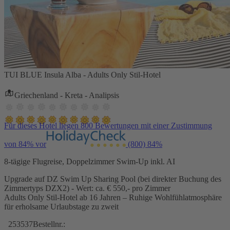
TUI BLUE Insula Alba - Adults Only Stil-Hotel
Griechenland - Kreta - Analipsis
Für dieses Hotel liegen 800 Bewertungen mit einer Zustimmung
von 84% vor
(800)
84%
8-tägige Flugreise, Doppelzimmer Swim-Up inkl. AI
Upgrade auf DZ Swim Up Sharing Pool (bei direkter Buchung des
Zimmertyps DZX2) - Wert: ca. € 550,- pro Zimmer
Adults Only Stil-Hotel ab 16 Jahren – Ruhige Wohlfühlatmosphäre
für erholsame Urlaubstage zu zweit
253537
Bestellnr.: