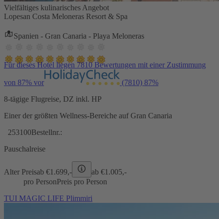
Vielfältiges kulinarisches Angebot
Lopesan Costa Meloneras Resort & Spa
Spanien - Gran Canaria - Playa Meloneras
Für dieses Hotel liegen 7810 Bewertungen mit einer Zustimmung
von 87% vor
(7810)
87%
8-tägige Flugreise, DZ inkl. HP
Einer der größten Wellness-Bereiche auf Gran Canaria
253100
Bestellnr.:
Pauschalreise
Alter Preis
ab €
1.699,-
ab €
1.005,-
pro Person
Preis pro Person
TUI MAGIC LIFE Plimmiri