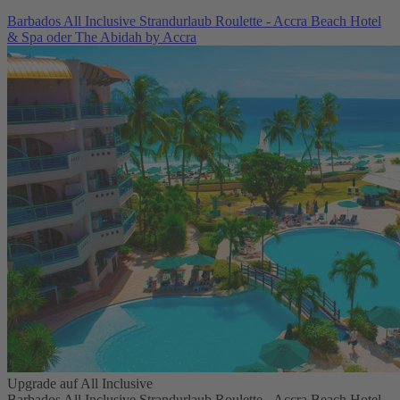
Barbados All Inclusive Strandurlaub Roulette - Accra Beach Hotel
& Spa oder The Abidah by Accra
Upgrade auf All Inclusive
Barbados All Inclusive Strandurlaub Roulette - Accra Beach Hotel