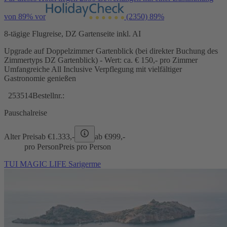
von 89% vor
(2350)
89%
8-tägige Flugreise, DZ Gartenseite inkl. AI
Upgrade auf Doppelzimmer Gartenblick (bei direkter Buchung des
Zimmertyps DZ Gartenblick) - Wert: ca. € 150,- pro Zimmer
Umfangreiche All Inclusive Verpflegung mit vielfältiger
Gastronomie genießen
253514
Bestellnr.:
Pauschalreise
Alter Preis
ab €
1.333,-
ab €
999,-
pro Person
Preis pro Person
TUI MAGIC LIFE Sarigerme