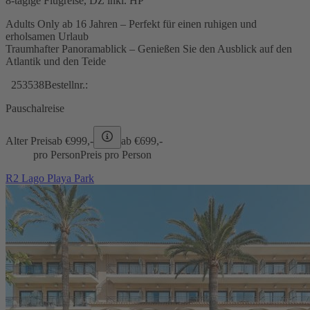
8-tägige Flugreise, DZ inkl. HP
Adults Only ab 16 Jahren – Perfekt für einen ruhigen und
erholsamen Urlaub
Traumhafter Panoramablick – Genießen Sie den Ausblick auf den
Atlantik und den Teide
253538
Bestellnr.:
Pauschalreise
Alter Preis
ab €
999,-
ab €
699,-
pro Person
Preis pro Person
R2 Lago Playa Park