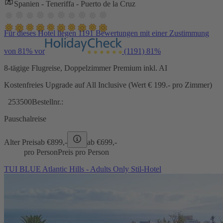
Spanien - Teneriffa - Puerto de la Cruz
Für dieses Hotel liegen 1191 Bewertungen mit einer Zustimmung
von 81% vor
(1191)
81%
8-tägige Flugreise, Doppelzimmer Premium inkl. AI
Kostenfreies Upgrade auf All Inclusive (Wert € 199.- pro Zimmer)
253500
Bestellnr.:
Pauschalreise
Alter Preis
ab €
899,-
ab €
699,-
pro Person
Preis pro Person
TUI BLUE Atlantic Hills - Adults Only Stil-Hotel