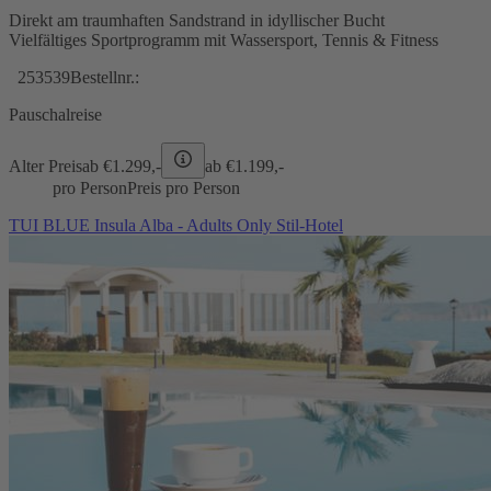
Direkt am traumhaften Sandstrand in idyllischer Bucht
Vielfältiges Sportprogramm mit Wassersport, Tennis & Fitness
253539
Bestellnr.:
Pauschalreise
Alter Preis
ab €
1.299,-
ab €
1.199,-
pro Person
Preis pro Person
TUI BLUE Insula Alba - Adults Only Stil-Hotel