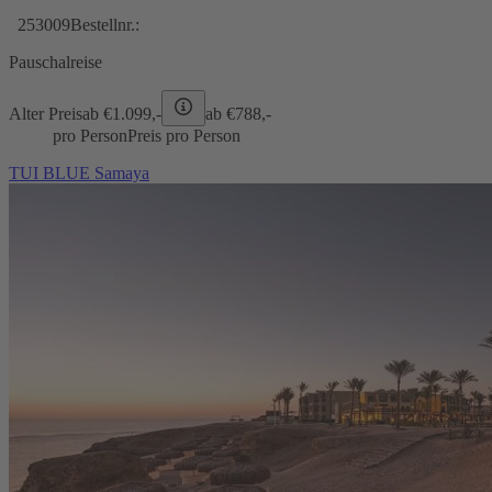
253009
Bestellnr.:
Pauschalreise
Alter Preis
ab €
1.099,-
ab €
788,-
pro Person
Preis pro Person
TUI BLUE Samaya