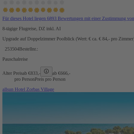
Für dieses Hotel liegen 6893 Bewertungen mit einer Zustimmung vo
8-tägige Flugreise, DZ inkl. AI
Upgrade auf Doppelzimmer Poolblick (Wert: € ca. € 84,- pro Zimmer) 
253504
Bestellnr.:
Pauschalreise
Alter Preis
ab €
833,-
ab €
666,-
pro Person
Preis pro Person
allsun Hotel Zorbas Village