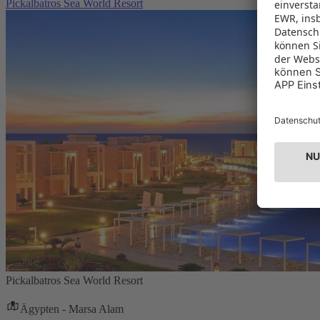
Pickalbatros Sea World Resort
Pickalbatros Sea World Resort
Ägypten - Marsa Alam