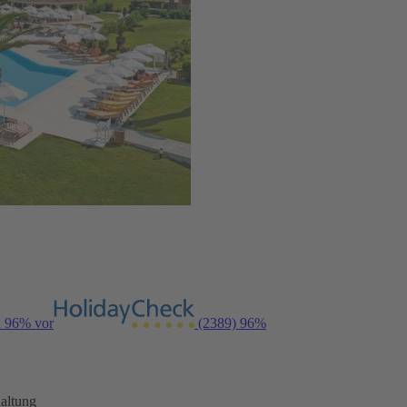
n 96% vor
(2389)
96%
altung