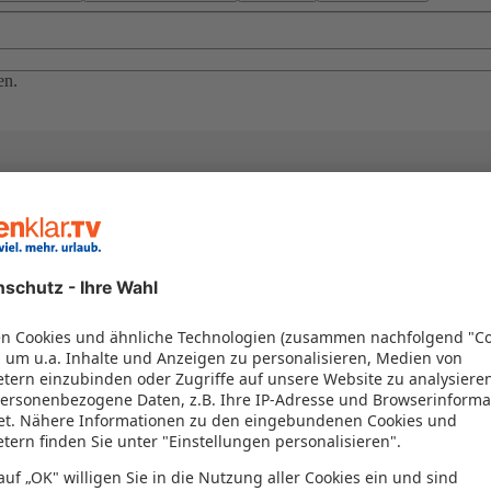
en.
el in einem Paket kombiniert werden – das spart Zeit und Geld. Nutzen 
en!