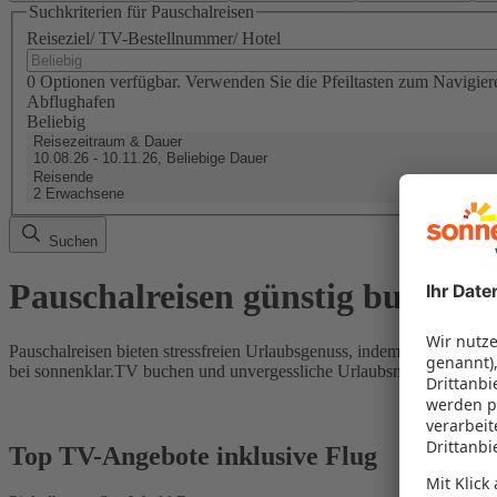
Suchkriterien für Pauschalreisen
Reiseziel/ TV-Bestellnummer/ Hotel
0 Optionen verfügbar. Verwenden Sie die Pfeiltasten zum Navigier
Abflughafen
Beliebig
Reisezeitraum & Dauer
10.08.26 - 10.11.26, Beliebige Dauer
Reisende
2 Erwachsene
Suchen
Pauschalreisen günstig buchen
Pauschalreisen bieten stressfreien Urlaubsgenuss, indem Flug und Hot
bei sonnenklar.TV buchen und unvergessliche Urlaubsmomente erleb
Top TV-Angebote inklusive Flug