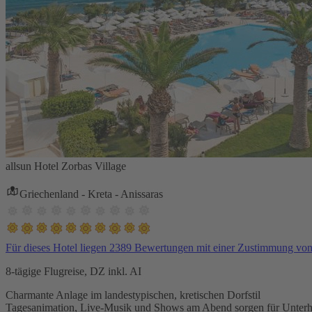
allsun Hotel Zorbas Village
Griechenland - Kreta - Anissaras
Für dieses Hotel liegen 2389 Bewertungen mit einer Zustimmung vo
8-tägige Flugreise, DZ inkl. AI
Charmante Anlage im landestypischen, kretischen Dorfstil
Tagesanimation, Live-Musik und Shows am Abend sorgen für Unterh