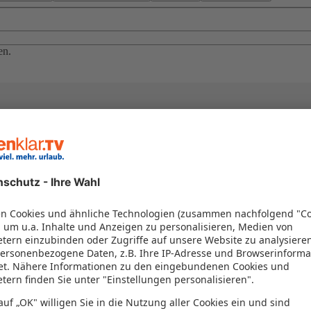
en.
el in einem Paket kombiniert werden – das spart Zeit und Geld. Nutzen 
en!