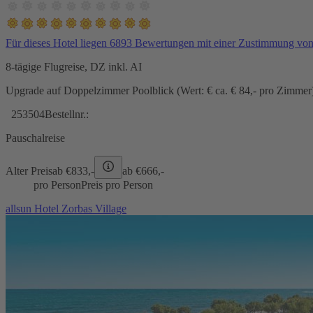
Für dieses Hotel liegen 6893 Bewertungen mit einer Zustimmung vo
8-tägige Flugreise, DZ inkl. AI
Upgrade auf Doppelzimmer Poolblick (Wert: € ca. € 84,- pro Zimmer) 
253504
Bestellnr.:
Pauschalreise
Alter Preis
ab €
833,-
ab €
666,-
pro Person
Preis pro Person
allsun Hotel Zorbas Village