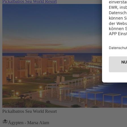
Pickalbatros Sea World Resort
Pickalbatros Sea World Resort
Ägypten - Marsa Alam