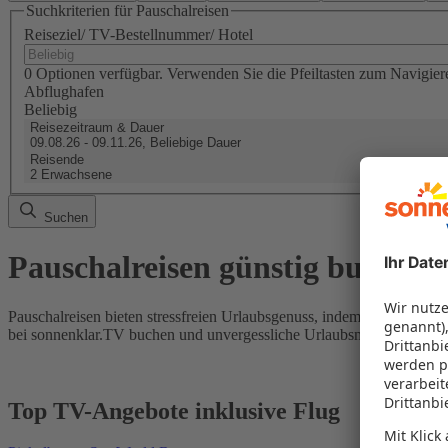
Suchkriterien für Pauschalreisen
Reiseziel/ TV-Bestellnummer/ Hotel
0 Optionen verfügbar. Verwenden Sie die Pfeiltasten zum Navigier
Abflughafen
Beliebig
Reisezeitraum & Dauer
09.08.26 - 09.11.26, Beliebige Dauer
Reisende
2 Erwachsene
Suchen
Pauschalreisen günstig buchen
Pauschalreisen bieten stressfreien Urlaubsgenuss, indem Flug und Hot
bei sonnenklar.TV buchen und unvergessliche Urlaubsmomente erleb
Top TV-Angebote inklusive Flug