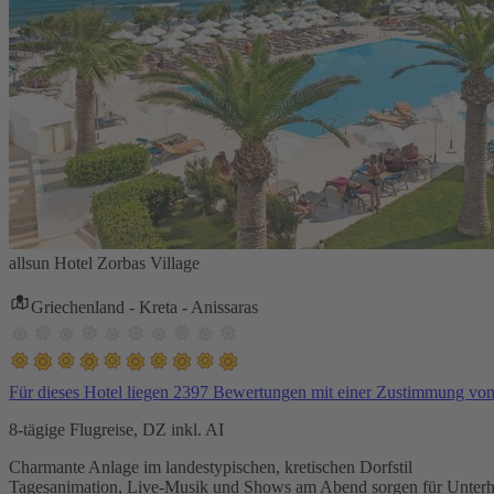
allsun Hotel Zorbas Village
Griechenland - Kreta - Anissaras
Für dieses Hotel liegen 2397 Bewertungen mit einer Zustimmung vo
8-tägige Flugreise, DZ inkl. AI
Charmante Anlage im landestypischen, kretischen Dorfstil
Tagesanimation, Live-Musik und Shows am Abend sorgen für Unterh