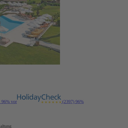
n 96% vor
(2397)
96%
altung