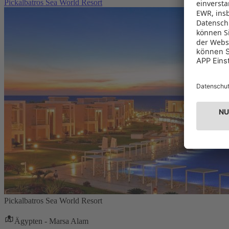
Pickalbatros Sea World Resort
Pickalbatros Sea World Resort
Ägypten - Marsa Alam