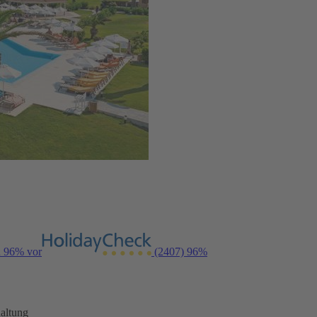
n 96% vor
(2407)
96%
altung