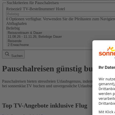
Suchkriterien für Pauschalreisen
Reiseziel/ TV-Bestellnummer/ Hotel
0 Optionen verfügbar. Verwenden Sie die Pfeiltasten zum Navigier
Abflughafen
Beliebig
Reisezeitraum & Dauer
11.08.26 - 11.11.26, Beliebige Dauer
Reisende
2 Erwachsene
Suchen
Pauschalreisen günstig buchen
Pauschalreisen bieten stressfreien Urlaubsgenuss, indem Flug und Hot
bei sonnenklar.TV buchen und unvergessliche Urlaubsmomente erleb
Top TV-Angebote inklusive Flug