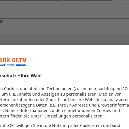
en.
el in einem Paket kombiniert werden – das spart Zeit und Geld. Nutzen 
en!