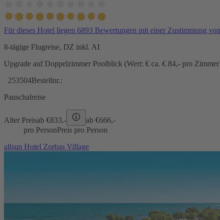
Für dieses Hotel liegen 6893 Bewertungen mit einer Zustimmung vo
8-tägige Flugreise, DZ inkl. AI
Upgrade auf Doppelzimmer Poolblick (Wert: € ca. € 84,- pro Zimmer) 
253504
Bestellnr.:
Pauschalreise
Alter Preis
ab €
833,-
ab €
666,-
pro Person
Preis pro Person
allsun Hotel Zorbas Village