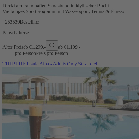
Direkt am traumhaften Sandstrand in idyllischer Bucht
Vielfältiges Sportprogramm mit Wassersport, Tennis & Fitness
253539
Bestellnr.:
Pauschalreise
Alter Preis
ab €
1.299,-
ab €
1.199,-
pro Person
Preis pro Person
TUI BLUE Insula Alba - Adults Only Stil-Hotel