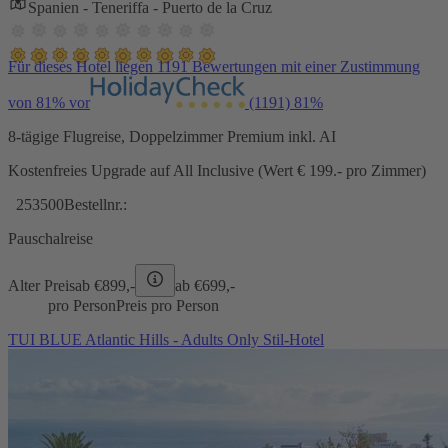
Spanien - Teneriffa - Puerto de la Cruz
Für dieses Hotel liegen 1191 Bewertungen mit einer Zustimmung
von 81% vor
(1191)
81%
8-tägige Flugreise, Doppelzimmer Premium inkl. AI
Kostenfreies Upgrade auf All Inclusive (Wert € 199.- pro Zimmer)
253500
Bestellnr.:
Pauschalreise
Alter Preis
ab €
899,-
ab €
699,-
pro Person
Preis pro Person
TUI BLUE Atlantic Hills - Adults Only Stil-Hotel