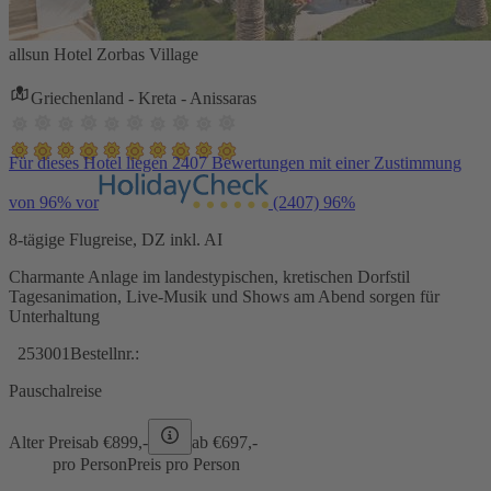
allsun Hotel Zorbas Village
Griechenland - Kreta - Anissaras
Für dieses Hotel liegen 2407 Bewertungen mit einer Zustimmung
von 96% vor
(2407)
96%
8-tägige Flugreise, DZ inkl. AI
Charmante Anlage im landestypischen, kretischen Dorfstil
Tagesanimation, Live-Musik und Shows am Abend sorgen für
Unterhaltung
253001
Bestellnr.:
Pauschalreise
Alter Preis
ab €
899,-
ab €
697,-
pro Person
Preis pro Person