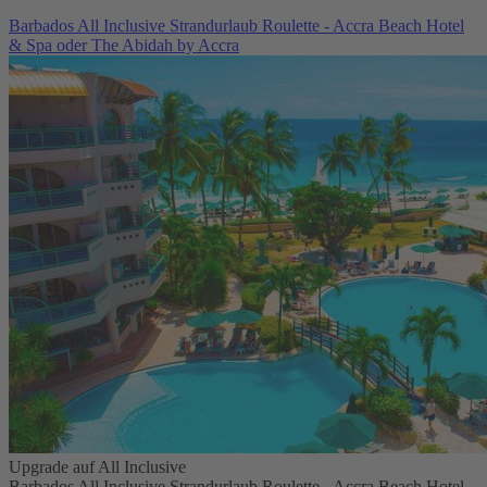
Barbados All Inclusive Strandurlaub Roulette - Accra Beach Hotel
& Spa oder The Abidah by Accra
Upgrade auf All Inclusive
Barbados All Inclusive Strandurlaub Roulette - Accra Beach Hotel