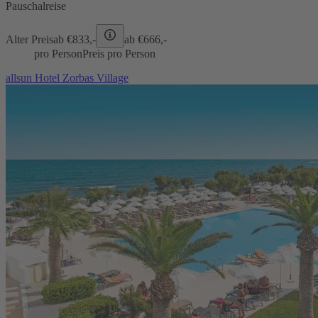
Pauschalreise
Alter Preis
ab €
833,-
ab €
666,-
pro Person
Preis pro Person
allsun Hotel Zorbas Village