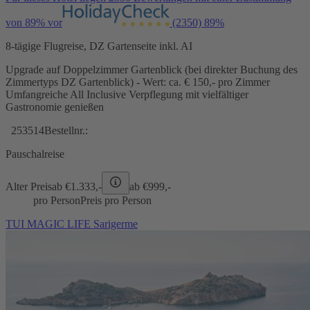
von 89% vor
(2350)
89%
8-tägige Flugreise, DZ Gartenseite inkl. AI
Upgrade auf Doppelzimmer Gartenblick (bei direkter Buchung des
Zimmertyps DZ Gartenblick) - Wert: ca. € 150,- pro Zimmer
Umfangreiche All Inclusive Verpflegung mit vielfältiger
Gastronomie genießen
253514
Bestellnr.:
Pauschalreise
Alter Preis
ab €
1.333,-
ab €
999,-
pro Person
Preis pro Person
TUI MAGIC LIFE Sarigerme