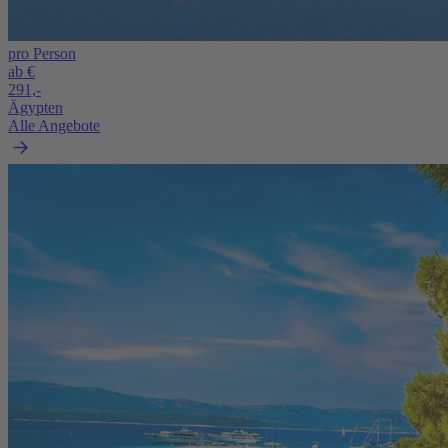
pro Person
ab €
291,-
Ägypten
Alle Angebote