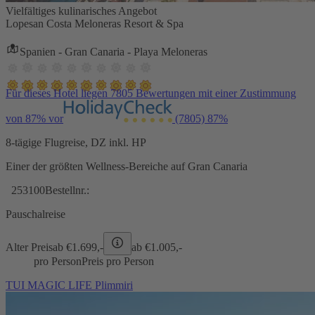
Vielfältiges kulinarisches Angebot
Lopesan Costa Meloneras Resort & Spa
Spanien - Gran Canaria - Playa Meloneras
Für dieses Hotel liegen 7805 Bewertungen mit einer Zustimmung
von 87% vor
(7805)
87%
8-tägige Flugreise, DZ inkl. HP
Einer der größten Wellness-Bereiche auf Gran Canaria
253100
Bestellnr.:
Pauschalreise
Alter Preis
ab €
1.699,-
ab €
1.005,-
pro Person
Preis pro Person
TUI MAGIC LIFE Plimmiri