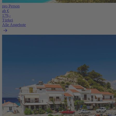
pro Person
ab €
179,-
Türkei
Alle Angebote