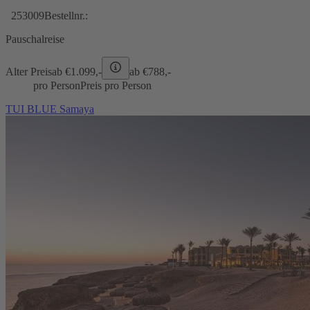
253009
Bestellnr.:
Pauschalreise
Alter Preis
ab €
1.099,-
ab €
788,-
pro Person
Preis pro Person
TUI BLUE Samaya