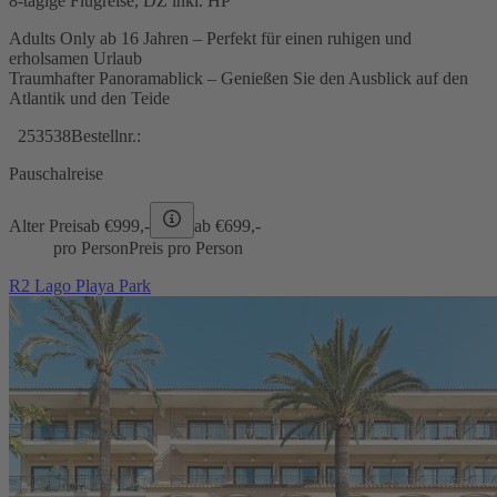
8-tägige Flugreise, DZ inkl. HP
Adults Only ab 16 Jahren – Perfekt für einen ruhigen und
erholsamen Urlaub
Traumhafter Panoramablick – Genießen Sie den Ausblick auf den
Atlantik und den Teide
253538
Bestellnr.:
Pauschalreise
Alter Preis
ab €
999,-
ab €
699,-
pro Person
Preis pro Person
R2 Lago Playa Park