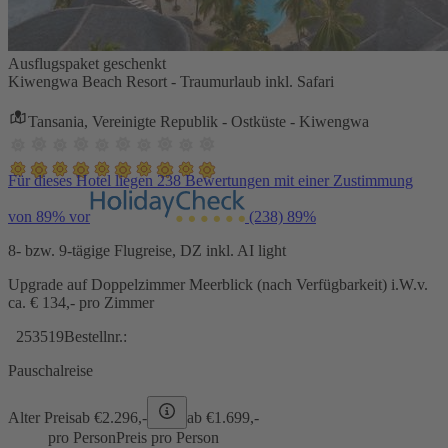
Ausflugspaket geschenkt
Kiwengwa Beach Resort - Traumurlaub inkl. Safari
Tansania, Vereinigte Republik - Ostküste - Kiwengwa
Für dieses Hotel liegen 238 Bewertungen mit einer Zustimmung
von 89% vor
(238)
89%
8- bzw. 9-tägige Flugreise, DZ inkl. AI light
Upgrade auf Doppelzimmer Meerblick (nach Verfügbarkeit) i.W.v.
ca. € 134,- pro Zimmer
253519
Bestellnr.:
Pauschalreise
Alter Preis
ab €
2.296,-
ab €
1.699,-
pro Person
Preis pro Person