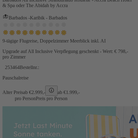
& Spa oder The Abidah by Accra
Barbados -Karibik - Barbados
9-tägige Flugreise, Doppelzimmer Meerblick inkl. AI
Upgrade auf All Inclusive Verpflegung geschenkt - Wert: € 798,-
pro Zimmer
253464
Bestellnr.:
Pauschalreise
Alter Preis
ab €
2.999,-
ab €
1.999,-
pro Person
Preis pro Person