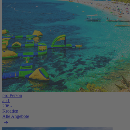
pro Person
ab €
296,-
Kroatien
Alle Angebote