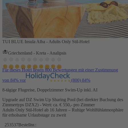
TUI BLUE Insula Alba - Adults Only Stil-Hotel
Griechenland - Kreta - Analipsis
Für dieses Hotel liegen 800 Bewertungen mit einer Zustimmung
von 84% vor
(800)
84%
8-tägige Flugreise, Doppelzimmer Swim-Up inkl. AI
Upgrade auf DZ Swim Up Sharing Pool (bei direkter Buchung des
Zimmertyps DZX2) - Wert: ca. € 550,- pro Zimmer
Adults Only Stil-Hotel ab 16 Jahren – Ruhige Wohlfühlatmosphäre
für erholsame Urlaubstage zu zweit
253537
Bestellnr.: