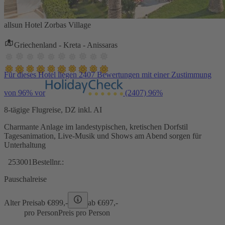
allsun Hotel Zorbas Village
Griechenland - Kreta - Anissaras
Für dieses Hotel liegen 2407 Bewertungen mit einer Zustimmung
von 96% vor
(2407)
96%
8-tägige Flugreise, DZ inkl. AI
Charmante Anlage im landestypischen, kretischen Dorfstil
Tagesanimation, Live-Musik und Shows am Abend sorgen für
Unterhaltung
253001
Bestellnr.:
Pauschalreise
Alter Preis
ab €
899,-
ab €
697,-
pro Person
Preis pro Person