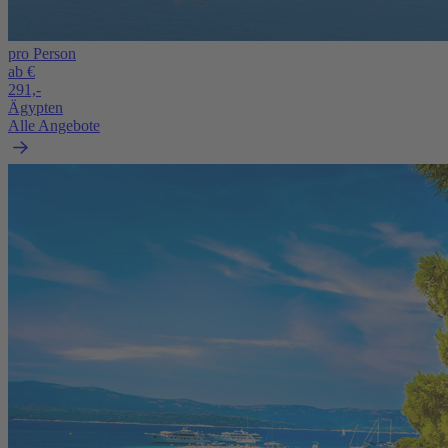
pro Person
ab €
291,-
Ägypten
Alle Angebote