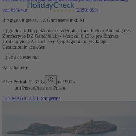
von 89% vor
(2350)
89%
8-tägige Flugreise, DZ Gartenseite inkl. AI
Upgrade auf Doppelzimmer Gartenblick (bei direkter Buchung des
Zimmertyps DZ Gartenblick) - Wert: ca. € 150,- pro Zimmer
Umfangreiche All Inclusive Verpflegung mit vielfältiger
Gastronomie genießen
253514
Bestellnr.:
Pauschalreise
Alter Preis
ab €
1.333,-
ab €
999,-
pro Person
Preis pro Person
TUI MAGIC LIFE Sarigerme