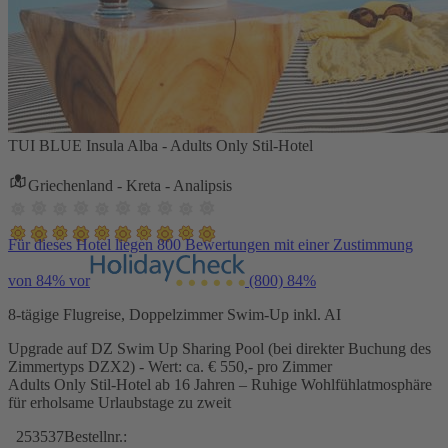
TUI BLUE Insula Alba - Adults Only Stil-Hotel
Griechenland - Kreta - Analipsis
Für dieses Hotel liegen 800 Bewertungen mit einer Zustimmung
von 84% vor
(800)
84%
8-tägige Flugreise, Doppelzimmer Swim-Up inkl. AI
Upgrade auf DZ Swim Up Sharing Pool (bei direkter Buchung des
Zimmertyps DZX2) - Wert: ca. € 550,- pro Zimmer
Adults Only Stil-Hotel ab 16 Jahren – Ruhige Wohlfühlatmosphäre
für erholsame Urlaubstage zu zweit
253537
Bestellnr.: