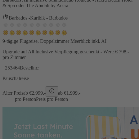
& Spa oder The Abidah by Accra
Barbados -Karibik - Barbados
9-tägige Flugreise, Doppelzimmer Meerblick inkl. AI
Upgrade auf All Inclusive Verpflegung geschenkt - Wert: € 798,-
pro Zimmer
253464
Bestellnr.:
Pauschalreise
Alter Preis
ab €
2.999,-
ab €
1.999,-
pro Person
Preis pro Person