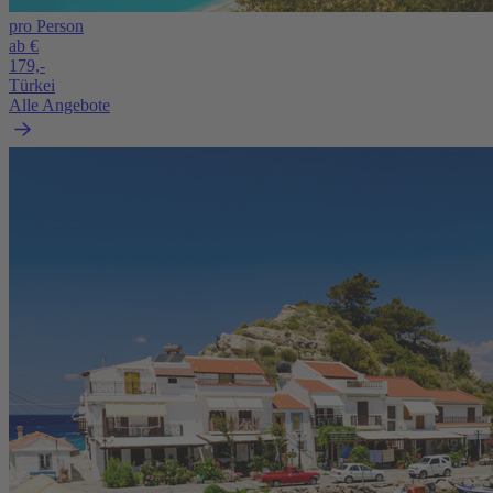
pro Person
ab €
179,-
Türkei
Alle Angebote