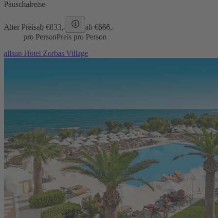
Pauschalreise
Alter Preis
ab €
833,-
ab €
666,-
pro Person
Preis pro Person
allsun Hotel Zorbas Village