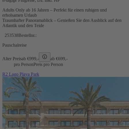
8-tägige Flugreise, DZ inkl. HP
Adults Only ab 16 Jahren – Perfekt für einen ruhigen und
erholsamen Urlaub
Traumhafter Panoramablick – Genießen Sie den Ausblick auf den
Atlantik und den Teide
253538
Bestellnr.:
Pauschalreise
Alter Preis
ab €
999,-
ab €
699,-
pro Person
Preis pro Person
R2 Lago Playa Park