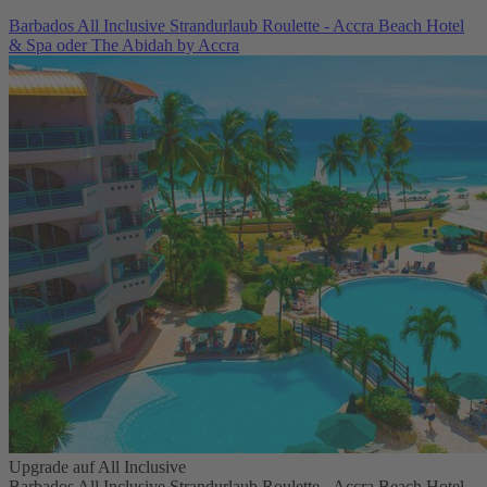
Barbados All Inclusive Strandurlaub Roulette - Accra Beach Hotel
& Spa oder The Abidah by Accra
Upgrade auf All Inclusive
Barbados All Inclusive Strandurlaub Roulette - Accra Beach Hotel