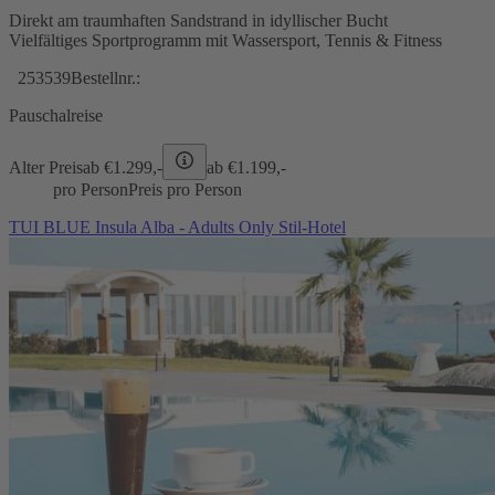
Direkt am traumhaften Sandstrand in idyllischer Bucht
Vielfältiges Sportprogramm mit Wassersport, Tennis & Fitness
253539
Bestellnr.:
Pauschalreise
Alter Preis
ab €
1.299,-
ab €
1.199,-
pro Person
Preis pro Person
TUI BLUE Insula Alba - Adults Only Stil-Hotel