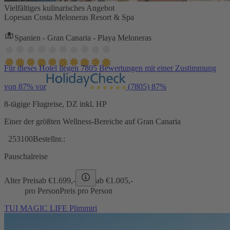
Vielfältiges kulinarisches Angebot
Lopesan Costa Meloneras Resort & Spa
Spanien - Gran Canaria - Playa Meloneras
Für dieses Hotel liegen 7805 Bewertungen mit einer Zustimmung
von 87% vor
(7805)
87%
8-tägige Flugreise, DZ inkl. HP
Einer der größten Wellness-Bereiche auf Gran Canaria
253100
Bestellnr.:
Pauschalreise
Alter Preis
ab €
1.699,-
ab €
1.005,-
pro Person
Preis pro Person
TUI MAGIC LIFE Plimmiri