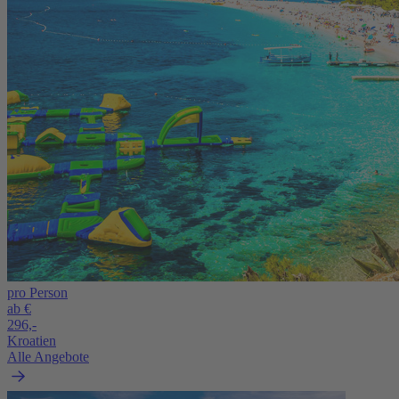
pro Person
ab €
296,-
Kroatien
Alle Angebote