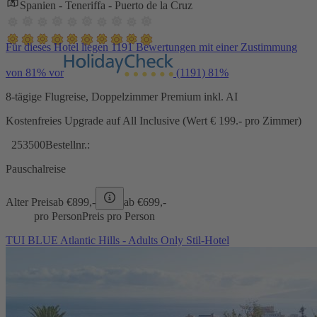
Spanien - Teneriffa - Puerto de la Cruz
Für dieses Hotel liegen 1191 Bewertungen mit einer Zustimmung
von 81% vor
(1191)
81%
8-tägige Flugreise, Doppelzimmer Premium inkl. AI
Kostenfreies Upgrade auf All Inclusive (Wert € 199.- pro Zimmer)
253500
Bestellnr.:
Pauschalreise
Alter Preis
ab €
899,-
ab €
699,-
pro Person
Preis pro Person
TUI BLUE Atlantic Hills - Adults Only Stil-Hotel