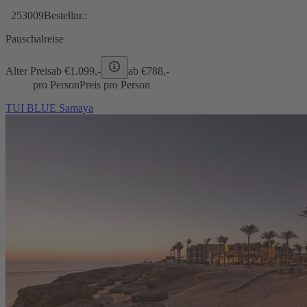
253009
Bestellnr.:
Pauschalreise
Alter Preis
ab €
1.099,-
ab €
788,-
pro Person
Preis pro Person
TUI BLUE Samaya