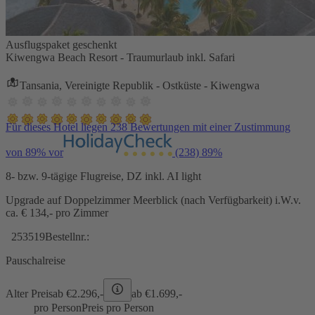
Ausflugspaket geschenkt
Kiwengwa Beach Resort - Traumurlaub inkl. Safari
Tansania, Vereinigte Republik - Ostküste - Kiwengwa
Für dieses Hotel liegen 238 Bewertungen mit einer Zustimmung
von 89% vor
(238)
89%
8- bzw. 9-tägige Flugreise, DZ inkl. AI light
Upgrade auf Doppelzimmer Meerblick (nach Verfügbarkeit) i.W.v.
ca. € 134,- pro Zimmer
253519
Bestellnr.:
Pauschalreise
Alter Preis
ab €
2.296,-
ab €
1.699,-
pro Person
Preis pro Person