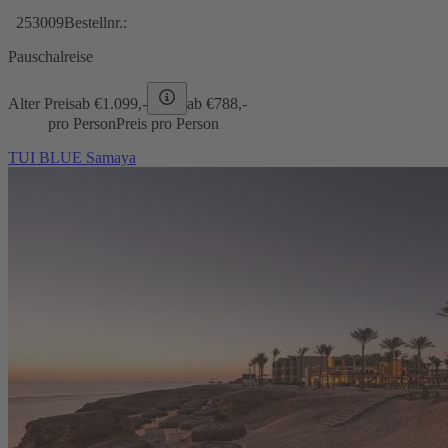
253009
Bestellnr.:
Pauschalreise
Alter Preis
ab €
1.099,-
ab €
788,-
pro Person
Preis pro Person
TUI BLUE Samaya