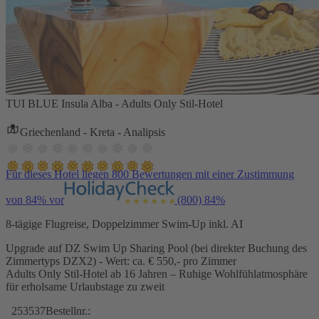
TUI BLUE Insula Alba - Adults Only Stil-Hotel
Griechenland - Kreta - Analipsis
Für dieses Hotel liegen 800 Bewertungen mit einer Zustimmung
von 84% vor
(800)
84%
8-tägige Flugreise, Doppelzimmer Swim-Up inkl. AI
Upgrade auf DZ Swim Up Sharing Pool (bei direkter Buchung des
Zimmertyps DZX2) - Wert: ca. € 550,- pro Zimmer
Adults Only Stil-Hotel ab 16 Jahren – Ruhige Wohlfühlatmosphäre
für erholsame Urlaubstage zu zweit
253537
Bestellnr.: