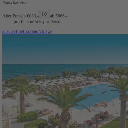
Pauschalreise
Alter Preis
ab €
833,-
ab €
666,-
pro Person
Preis pro Person
allsun Hotel Zorbas Village