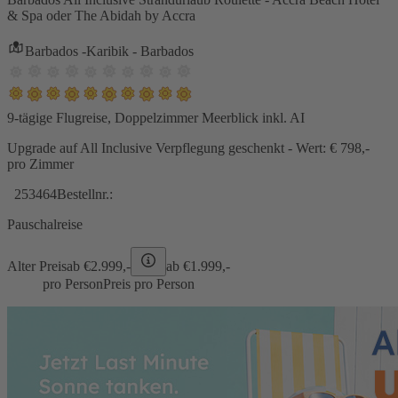
& Spa oder The Abidah by Accra
Barbados -Karibik - Barbados
9-tägige Flugreise, Doppelzimmer Meerblick inkl. AI
Upgrade auf All Inclusive Verpflegung geschenkt - Wert: € 798,-
pro Zimmer
253464
Bestellnr.:
Pauschalreise
Alter Preis
ab €
2.999,-
ab €
1.999,-
pro Person
Preis pro Person