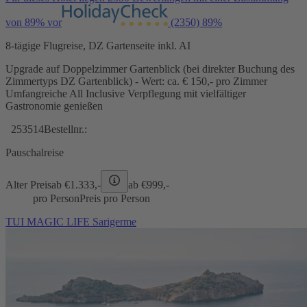
von 89% vor
(2350)
89%
8-tägige Flugreise, DZ Gartenseite inkl. AI
Upgrade auf Doppelzimmer Gartenblick (bei direkter Buchung des
Zimmertyps DZ Gartenblick) - Wert: ca. € 150,- pro Zimmer
Umfangreiche All Inclusive Verpflegung mit vielfältiger
Gastronomie genießen
253514
Bestellnr.:
Pauschalreise
Alter Preis
ab €
1.333,-
ab €
999,-
pro Person
Preis pro Person
TUI MAGIC LIFE Sarigerme