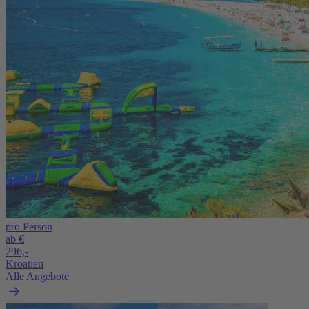
pro Person
ab €
296,-
Kroatien
Alle Angebote