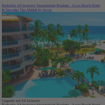
Barbados All Inclusive Strandurlaub Roulette - Accra Beach Hotel
& Spa oder The Abidah by Accra
Upgrade auf All Inclusive
Barbados All Inclusive Strandurlaub Roulette - Accra Beach Hotel