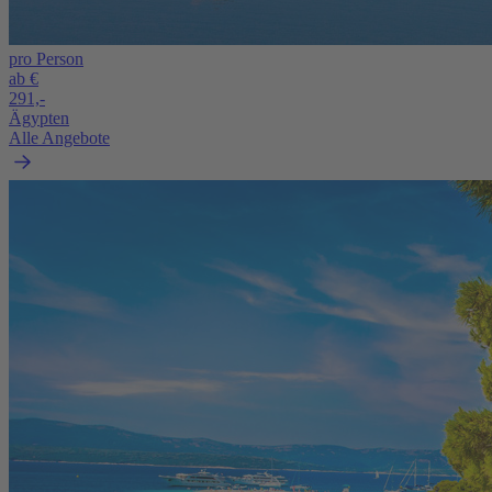
pro Person
ab €
291,-
Ägypten
Alle Angebote