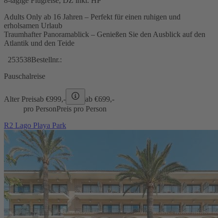
8-tägige Flugreise, DZ inkl. HP
Adults Only ab 16 Jahren – Perfekt für einen ruhigen und
erholsamen Urlaub
Traumhafter Panoramablick – Genießen Sie den Ausblick auf den
Atlantik und den Teide
253538
Bestellnr.:
Pauschalreise
Alter Preis
ab €
999,-
ab €
699,-
pro Person
Preis pro Person
R2 Lago Playa Park