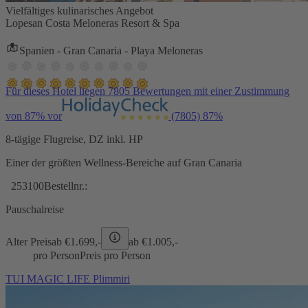
Vielfältiges kulinarisches Angebot
Lopesan Costa Meloneras Resort & Spa
Spanien - Gran Canaria - Playa Meloneras
Für dieses Hotel liegen 7805 Bewertungen mit einer Zustimmung
von 87% vor
(7805)
87%
8-tägige Flugreise, DZ inkl. HP
Einer der größten Wellness-Bereiche auf Gran Canaria
253100
Bestellnr.:
Pauschalreise
Alter Preis
ab €
1.699,-
ab €
1.005,-
pro Person
Preis pro Person
TUI MAGIC LIFE Plimmiri