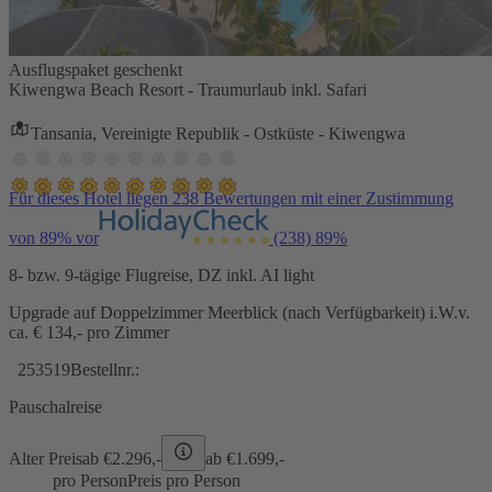
Ausflugspaket geschenkt
Kiwengwa Beach Resort - Traumurlaub inkl. Safari
Tansania, Vereinigte Republik - Ostküste - Kiwengwa
Für dieses Hotel liegen 238 Bewertungen mit einer Zustimmung
von 89% vor
(238)
89%
8- bzw. 9-tägige Flugreise, DZ inkl. AI light
Upgrade auf Doppelzimmer Meerblick (nach Verfügbarkeit) i.W.v.
ca. € 134,- pro Zimmer
253519
Bestellnr.:
Pauschalreise
Alter Preis
ab €
2.296,-
ab €
1.699,-
pro Person
Preis pro Person