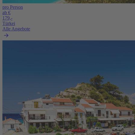
pro Person
ab €
179,-
Türkei
Alle Angebote