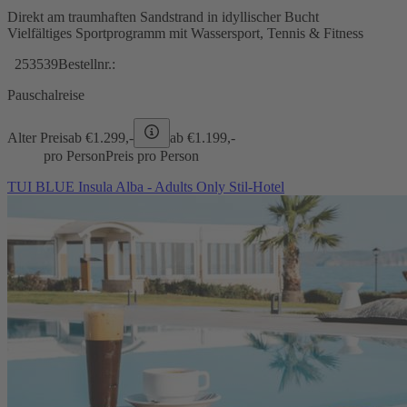
Direkt am traumhaften Sandstrand in idyllischer Bucht
Vielfältiges Sportprogramm mit Wassersport, Tennis & Fitness
253539
Bestellnr.:
Pauschalreise
Alter Preis
ab €
1.299,-
ab €
1.199,-
pro Person
Preis pro Person
TUI BLUE Insula Alba - Adults Only Stil-Hotel