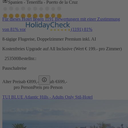
Spanien - Teneriffa - Puerto de la Cruz
Für dieses Hotel liegen 1191 Bewertungen mit einer Zustimmung
von 81% vor
(1191)
81%
8-tägige Flugreise, Doppelzimmer Premium inkl. AI
Kostenfreies Upgrade auf All Inclusive (Wert € 199.- pro Zimmer)
253500
Bestellnr.:
Pauschalreise
Alter Preis
ab €
899,-
ab €
699,-
pro Person
Preis pro Person
TUI BLUE Atlantic Hills - Adults Only Stil-Hotel