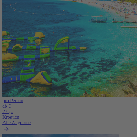
pro Person
ab €
275,-
Kroatien
Alle Angebote