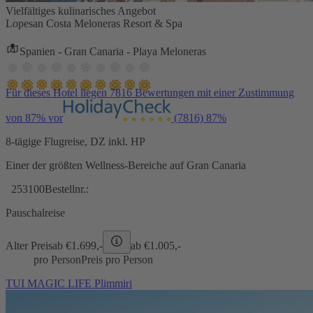
Vielfältiges kulinarisches Angebot
Lopesan Costa Meloneras Resort & Spa
Spanien - Gran Canaria - Playa Meloneras
Für dieses Hotel liegen 7816 Bewertungen mit einer Zustimmung
von 87% vor
(7816)
87%
8-tägige Flugreise, DZ inkl. HP
Einer der größten Wellness-Bereiche auf Gran Canaria
253100
Bestellnr.:
Pauschalreise
Alter Preis
ab €
1.699,-
ab €
1.005,-
pro Person
Preis pro Person
TUI MAGIC LIFE Plimmiri