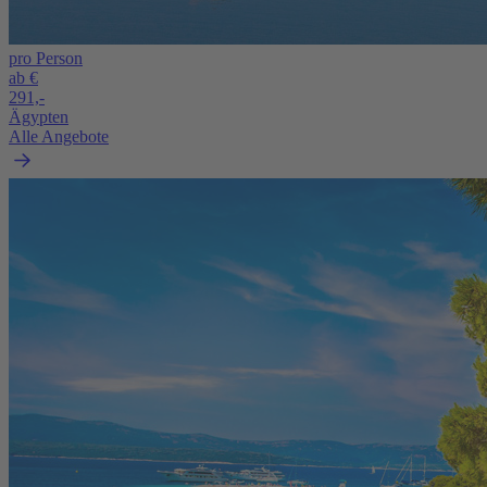
pro Person
ab €
291,-
Ägypten
Alle Angebote