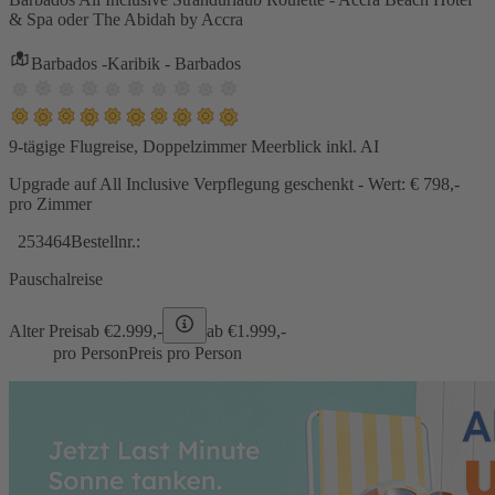
& Spa oder The Abidah by Accra
Barbados -Karibik - Barbados
9-tägige Flugreise, Doppelzimmer Meerblick inkl. AI
Upgrade auf All Inclusive Verpflegung geschenkt - Wert: € 798,-
pro Zimmer
253464
Bestellnr.:
Pauschalreise
Alter Preis
ab €
2.999,-
ab €
1.999,-
pro Person
Preis pro Person