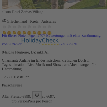
allsun Hotel Zorbas Village
Griechenland - Kreta - Anissaras
Für dieses Hotel liegen 2407 Bewertungen mit einer Zustimmung
von 96% vor
(2407)
96%
8-tägige Flugreise, DZ inkl. AI
Charmante Anlage im landestypischen, kretischen Dorfstil
Tagesanimation, Live-Musik und Shows am Abend sorgen für
Unterhaltung
253001
Bestellnr.:
Pauschalreise
Alter Preis
ab €
899,-
ab €
697,-
pro Person
Preis pro Person