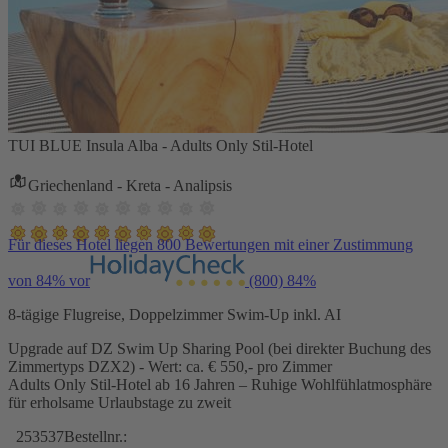
TUI BLUE Insula Alba - Adults Only Stil-Hotel
Griechenland - Kreta - Analipsis
Für dieses Hotel liegen 800 Bewertungen mit einer Zustimmung
von 84% vor
(800)
84%
8-tägige Flugreise, Doppelzimmer Swim-Up inkl. AI
Upgrade auf DZ Swim Up Sharing Pool (bei direkter Buchung des
Zimmertyps DZX2) - Wert: ca. € 550,- pro Zimmer
Adults Only Stil-Hotel ab 16 Jahren – Ruhige Wohlfühlatmosphäre
für erholsame Urlaubstage zu zweit
253537
Bestellnr.: