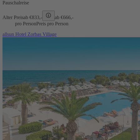
Pauschalreise
Alter Preis
ab €
833,-
ab €
666,-
pro Person
Preis pro Person
allsun Hotel Zorbas Village