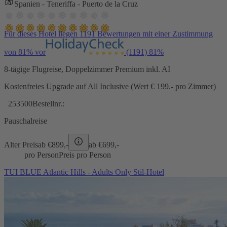
Spanien - Teneriffa - Puerto de la Cruz
Für dieses Hotel liegen 1191 Bewertungen mit einer Zustimmung
von 81% vor
(1191)
81%
8-tägige Flugreise, Doppelzimmer Premium inkl. AI
Kostenfreies Upgrade auf All Inclusive (Wert € 199.- pro Zimmer)
253500
Bestellnr.:
Pauschalreise
Alter Preis
ab €
899,-
ab €
699,-
pro Person
Preis pro Person
TUI BLUE Atlantic Hills - Adults Only Stil-Hotel