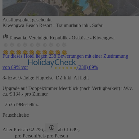
Ausflugspaket geschenkt
Kiwengwa Beach Resort - Traumurlaub inkl. Safari
Tansania, Vereinigte Republik - Ostküste - Kiwengwa
Für dieses Hotel liegen 238 Bewertungen mit einer Zustimmung
von 89% vor
(238)
89%
8- bzw. 9-tägige Flugreise, DZ inkl. AI light
Upgrade auf Doppelzimmer Meerblick (nach Verfügbarkeit) i.W.v.
ca. € 134,- pro Zimmer
253519
Bestellnr.:
Pauschalreise
Alter Preis
ab €
2.296,-
ab €
1.699,-
pro Person
Preis pro Person