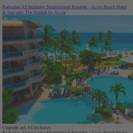
Barbados All Inclusive Strandurlaub Roulette - Accra Beach Hotel
& Spa oder The Abidah by Accra
Upgrade auf All Inclusive
Barbados All Inclusive Strandurlaub Roulette - Accra Beach Hotel