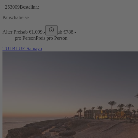
253009
Bestellnr.:
Pauschalreise
Alter Preis
ab €
1.099,-
ab €
788,-
pro Person
Preis pro Person
TUI BLUE Samaya