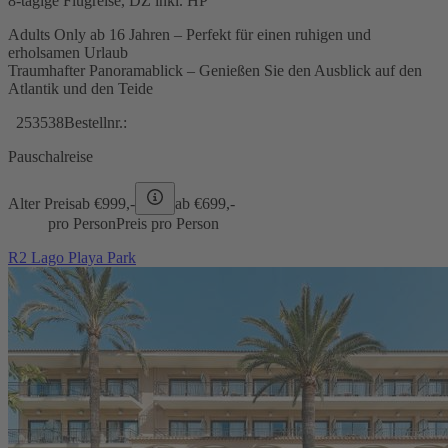
8-tägige Flugreise, DZ inkl. HP
Adults Only ab 16 Jahren – Perfekt für einen ruhigen und
erholsamen Urlaub
Traumhafter Panoramablick – Genießen Sie den Ausblick auf den
Atlantik und den Teide
253538
Bestellnr.:
Pauschalreise
Alter Preis
ab €
999,-
ab €
699,-
pro Person
Preis pro Person
R2 Lago Playa Park