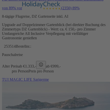
von 89% vor
(2350)
89%
8-tägige Flugreise, DZ Gartenseite inkl. AI
Upgrade auf Doppelzimmer Gartenblick (bei direkter Buchung des
Zimmertyps DZ Gartenblick) - Wert: ca. € 150,- pro Zimmer
Umfangreiche All Inclusive Verpflegung mit vielfältiger
Gastronomie genießen
253514
Bestellnr.:
Pauschalreise
Alter Preis
ab €
1.333,-
ab €
999,-
pro Person
Preis pro Person
TUI MAGIC LIFE Sarigerme