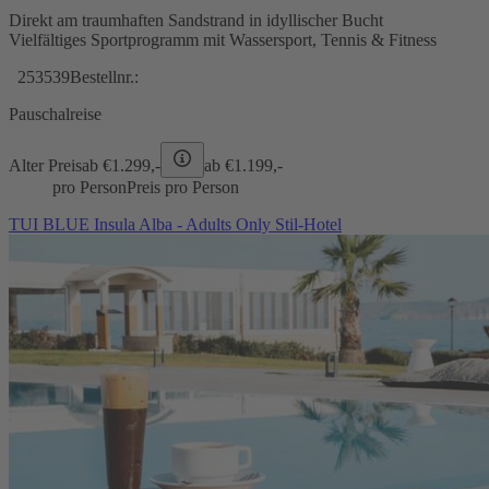
Direkt am traumhaften Sandstrand in idyllischer Bucht
Vielfältiges Sportprogramm mit Wassersport, Tennis & Fitness
253539
Bestellnr.:
Pauschalreise
Alter Preis
ab €
1.299,-
ab €
1.199,-
pro Person
Preis pro Person
TUI BLUE Insula Alba - Adults Only Stil-Hotel