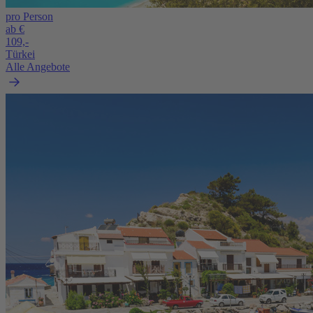
pro Person
ab €
109,-
Türkei
Alle Angebote