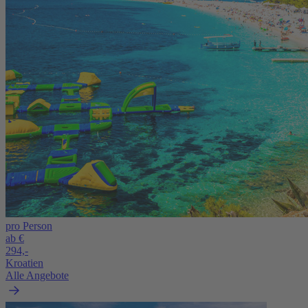
pro Person
ab €
294,-
Kroatien
Alle Angebote