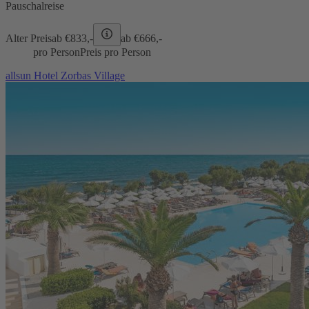
Pauschalreise
Alter Preis
ab €
833,-
ab €
666,-
pro Person
Preis pro Person
allsun Hotel Zorbas Village