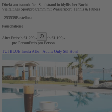
Direkt am traumhaften Sandstrand in idyllischer Bucht
Vielfältiges Sportprogramm mit Wassersport, Tennis & Fitness
253539
Bestellnr.:
Pauschalreise
Alter Preis
ab €
1.299,-
ab €
1.199,-
pro Person
Preis pro Person
TUI BLUE Insula Alba - Adults Only Stil-Hotel