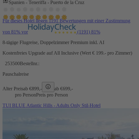
Spanien - Teneriffa - Puerto de la Cruz
Für dieses Hotel liegen 1191 Bewertungen mit einer Zustimmung
von 81% vor
(1191)
81%
8-tägige Flugreise, Doppelzimmer Premium inkl. AI
Kostenfreies Upgrade auf All Inclusive (Wert € 199.- pro Zimmer)
253500
Bestellnr.:
Pauschalreise
Alter Preis
ab €
899,-
ab €
699,-
pro Person
Preis pro Person
TUI BLUE Atlantic Hills - Adults Only Stil-Hotel