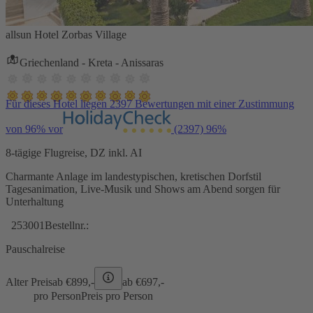
allsun Hotel Zorbas Village
Griechenland - Kreta - Anissaras
Für dieses Hotel liegen 2397 Bewertungen mit einer Zustimmung
von 96% vor
(2397)
96%
8-tägige Flugreise, DZ inkl. AI
Charmante Anlage im landestypischen, kretischen Dorfstil
Tagesanimation, Live-Musik und Shows am Abend sorgen für
Unterhaltung
253001
Bestellnr.:
Pauschalreise
Alter Preis
ab €
899,-
ab €
697,-
pro Person
Preis pro Person