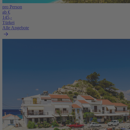
pro Person
ab €
145,-
Türkei
Alle Angebote