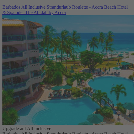
Barbados All Inclusive Strandurlaub Roulette - Accra Beach Hotel
& Spa oder The Abidah by Accra
Upgrade auf All Inclusive
Barbados All Inclusive Strandurlaub Roulette - Accra Beach Hotel