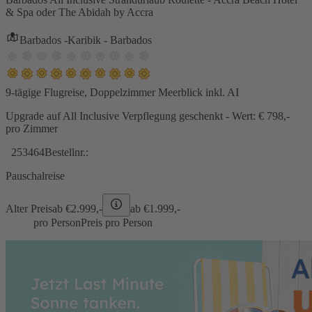
& Spa oder The Abidah by Accra
Barbados -Karibik - Barbados
9-tägige Flugreise, Doppelzimmer Meerblick inkl. AI
Upgrade auf All Inclusive Verpflegung geschenkt - Wert: € 798,-
pro Zimmer
253464
Bestellnr.:
Pauschalreise
Alter Preis
ab €
2.999,-
ab €
1.999,-
pro Person
Preis pro Person