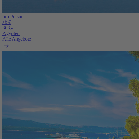
pro Person
ab €
303,-
Ägypten
Alle Angebote