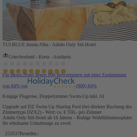
TUI BLUE Insula Alba - Adults Only Stil-Hotel
Griechenland - Kreta - Analipsis
Für dieses Hotel liegen 800 Bewertungen mit einer Zustimmung
von 84% vor
(800)
84%
8-tägige Flugreise, Doppelzimmer Swim-Up inkl. AI
Upgrade auf DZ Swim Up Sharing Pool (bei direkter Buchung des
Zimmertyps DZX2) - Wert: ca. € 550,- pro Zimmer
Adults Only Stil-Hotel ab 16 Jahren – Ruhige Wohlfühlatmosphäre
für erholsame Urlaubstage zu zweit
253537
Bestellnr.: