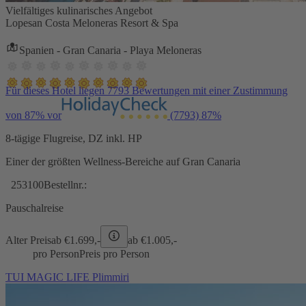
Vielfältiges kulinarisches Angebot
Lopesan Costa Meloneras Resort & Spa
Spanien - Gran Canaria - Playa Meloneras
Für dieses Hotel liegen 7793 Bewertungen mit einer Zustimmung
von 87% vor
(7793)
87%
8-tägige Flugreise, DZ inkl. HP
Einer der größten Wellness-Bereiche auf Gran Canaria
253100
Bestellnr.:
Pauschalreise
Alter Preis
ab €
1.699,-
ab €
1.005,-
pro Person
Preis pro Person
TUI MAGIC LIFE Plimmiri