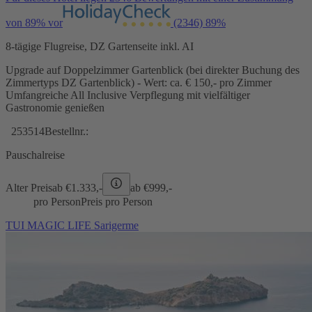
von 89% vor
(2346)
89%
8-tägige Flugreise, DZ Gartenseite inkl. AI
Upgrade auf Doppelzimmer Gartenblick (bei direkter Buchung des
Zimmertyps DZ Gartenblick) - Wert: ca. € 150,- pro Zimmer
Umfangreiche All Inclusive Verpflegung mit vielfältiger
Gastronomie genießen
253514
Bestellnr.:
Pauschalreise
Alter Preis
ab €
1.333,-
ab €
999,-
pro Person
Preis pro Person
TUI MAGIC LIFE Sarigerme