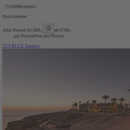
253009
Bestellnr.:
Pauschalreise
Alter Preis
ab €
1.099,-
ab €
788,-
pro Person
Preis pro Person
TUI BLUE Samaya