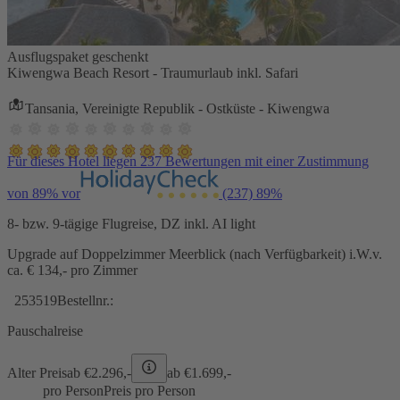
Ausflugspaket geschenkt
Kiwengwa Beach Resort - Traumurlaub inkl. Safari
Tansania, Vereinigte Republik - Ostküste - Kiwengwa
Für dieses Hotel liegen 237 Bewertungen mit einer Zustimmung
von 89% vor
(237)
89%
8- bzw. 9-tägige Flugreise, DZ inkl. AI light
Upgrade auf Doppelzimmer Meerblick (nach Verfügbarkeit) i.W.v.
ca. € 134,- pro Zimmer
253519
Bestellnr.:
Pauschalreise
Alter Preis
ab €
2.296,-
ab €
1.699,-
pro Person
Preis pro Person