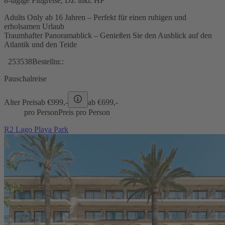
8-tägige Flugreise, DZ inkl. HP
Adults Only ab 16 Jahren – Perfekt für einen ruhigen und
erholsamen Urlaub
Traumhafter Panoramablick – Genießen Sie den Ausblick auf den
Atlantik und den Teide
253538
Bestellnr.:
Pauschalreise
Alter Preis
ab €
999,-
ab €
699,-
pro Person
Preis pro Person
R2 Lago Playa Park