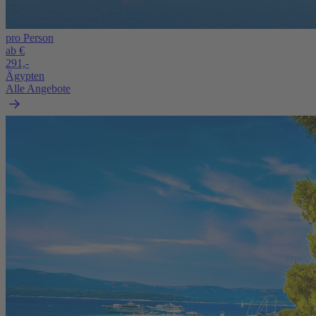
pro Person
ab €
291,-
Ägypten
Alle Angebote