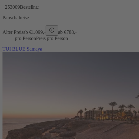
253009
Bestellnr.:
Pauschalreise
Alter Preis
ab €
1.099,-
ab €
788,-
pro Person
Preis pro Person
TUI BLUE Samaya