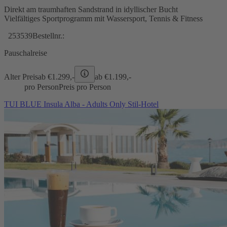
Direkt am traumhaften Sandstrand in idyllischer Bucht
Vielfältiges Sportprogramm mit Wassersport, Tennis & Fitness
253539
Bestellnr.:
Pauschalreise
Alter Preis
ab €
1.299,-
ab €
1.199,-
pro Person
Preis pro Person
TUI BLUE Insula Alba - Adults Only Stil-Hotel