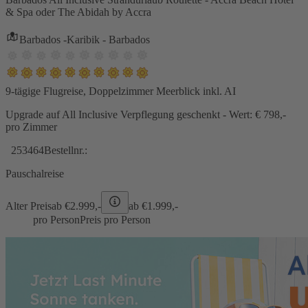
& Spa oder The Abidah by Accra
Barbados -Karibik - Barbados
9-tägige Flugreise, Doppelzimmer Meerblick inkl. AI
Upgrade auf All Inclusive Verpflegung geschenkt - Wert: € 798,-
pro Zimmer
253464
Bestellnr.:
Pauschalreise
Alter Preis
ab €
2.999,-
ab €
1.999,-
pro Person
Preis pro Person