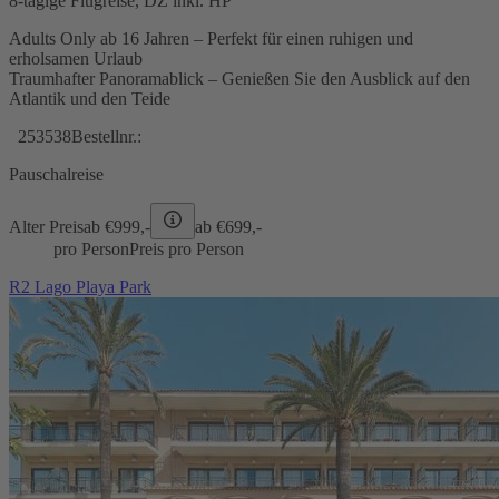
8-tägige Flugreise, DZ inkl. HP
Adults Only ab 16 Jahren – Perfekt für einen ruhigen und
erholsamen Urlaub
Traumhafter Panoramablick – Genießen Sie den Ausblick auf den
Atlantik und den Teide
253538
Bestellnr.:
Pauschalreise
Alter Preis
ab €
999,-
ab €
699,-
pro Person
Preis pro Person
R2 Lago Playa Park