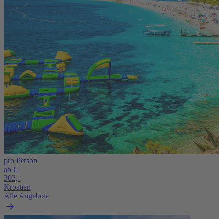
pro Person
ab €
302,-
Kroatien
Alle Angebote