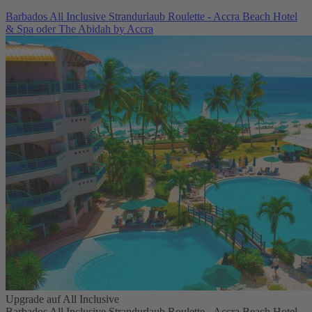
Barbados All Inclusive Strandurlaub Roulette - Accra Beach Hotel
& Spa oder The Abidah by Accra
Upgrade auf All Inclusive
Barbados All Inclusive Strandurlaub Roulette - Accra Beach Hotel