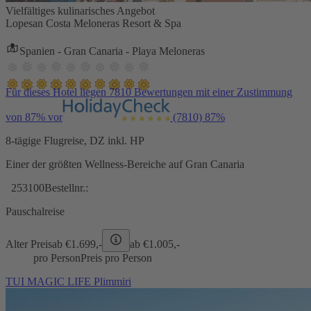
Vielfältiges kulinarisches Angebot
Lopesan Costa Meloneras Resort & Spa
Spanien - Gran Canaria - Playa Meloneras
Für dieses Hotel liegen 7810 Bewertungen mit einer Zustimmung
von 87% vor
(7810)
87%
8-tägige Flugreise, DZ inkl. HP
Einer der größten Wellness-Bereiche auf Gran Canaria
253100
Bestellnr.:
Pauschalreise
Alter Preis
ab €
1.699,-
ab €
1.005,-
pro Person
Preis pro Person
TUI MAGIC LIFE Plimmiri