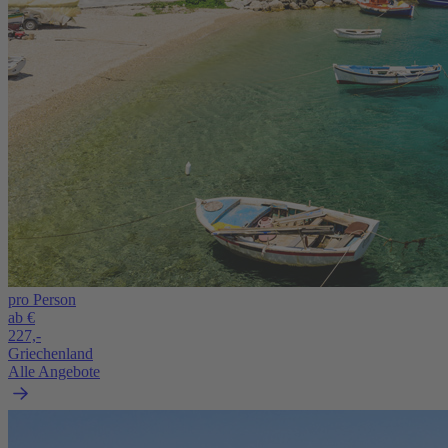
pro Person
ab €
227,-
Griechenland
Alle Angebote