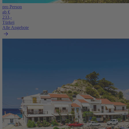
pro Person
ab €
233,-
Türkei
Alle Angebote