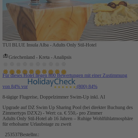
TUI BLUE Insula Alba - Adults Only Stil-Hotel
Griechenland - Kreta - Analipsis
Für dieses Hotel liegen 800 Bewertungen mit einer Zustimmung
von 84% vor
(800)
84%
8-tägige Flugreise, Doppelzimmer Swim-Up inkl. AI
Upgrade auf DZ Swim Up Sharing Pool (bei direkter Buchung des
Zimmertyps DZX2) - Wert: ca. € 550,- pro Zimmer
Adults Only Stil-Hotel ab 16 Jahren – Ruhige Wohlfühlatmosphäre
für erholsame Urlaubstage zu zweit
253537
Bestellnr.: