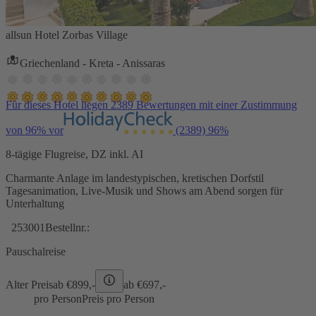
allsun Hotel Zorbas Village
Griechenland - Kreta - Anissaras
Für dieses Hotel liegen 2389 Bewertungen mit einer Zustimmung
von 96% vor
(2389)
96%
8-tägige Flugreise, DZ inkl. AI
Charmante Anlage im landestypischen, kretischen Dorfstil
Tagesanimation, Live-Musik und Shows am Abend sorgen für
Unterhaltung
253001
Bestellnr.:
Pauschalreise
Alter Preis
ab €
899,-
ab €
697,-
pro Person
Preis pro Person