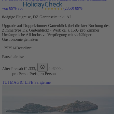
von 89% vor
(2350)
89%
8-tägige Flugreise, DZ Gartenseite inkl. AI
Upgrade auf Doppelzimmer Gartenblick (bei direkter Buchung des
Zimmertyps DZ Gartenblick) - Wert: ca. € 150,- pro Zimmer
Umfangreiche All Inclusive Verpflegung mit vielfältiger
Gastronomie genießen
253514
Bestellnr.:
Pauschalreise
Alter Preis
ab €
1.333,-
ab €
999,-
pro Person
Preis pro Person
TUI MAGIC LIFE Sarigerme