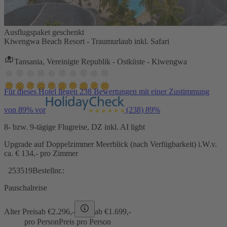
Ausflugspaket geschenkt
Kiwengwa Beach Resort - Traumurlaub inkl. Safari
Tansania, Vereinigte Republik - Ostküste - Kiwengwa
Für dieses Hotel liegen 238 Bewertungen mit einer Zustimmung
von 89% vor
(238)
89%
8- bzw. 9-tägige Flugreise, DZ inkl. AI light
Upgrade auf Doppelzimmer Meerblick (nach Verfügbarkeit) i.W.v.
ca. € 134,- pro Zimmer
253519
Bestellnr.:
Pauschalreise
Alter Preis
ab €
2.296,-
ab €
1.699,-
pro Person
Preis pro Person