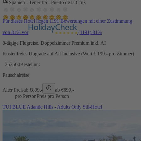
Spanien - Teneriffa - Puerto de la Cruz
Für dieses Hotel liegen 1191 Bewertungen mit einer Zustimmung
von 81% vor
(1191)
81%
8-tägige Flugreise, Doppelzimmer Premium inkl. AI
Kostenfreies Upgrade auf All Inclusive (Wert € 199.- pro Zimmer)
253500
Bestellnr.:
Pauschalreise
Alter Preis
ab €
899,-
ab €
699,-
pro Person
Preis pro Person
TUI BLUE Atlantic Hills - Adults Only Stil-Hotel