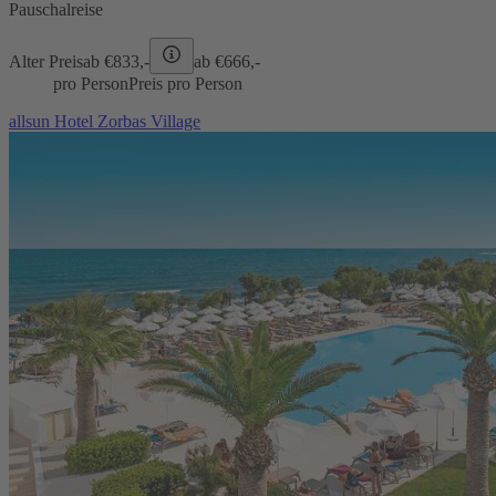
Pauschalreise
Alter Preis
ab €
833,-
ab €
666,-
pro Person
Preis pro Person
allsun Hotel Zorbas Village