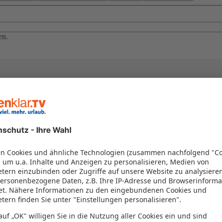
en.
el in einem Paket kombiniert werden – das spart Zeit und Geld. Nutzen 
en!