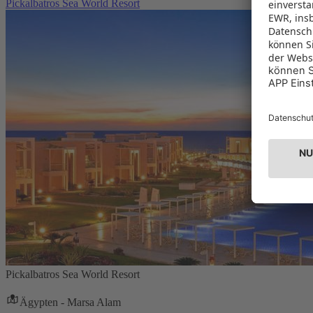
Pickalbatros Sea World Resort
Pickalbatros Sea World Resort
Ägypten - Marsa Alam