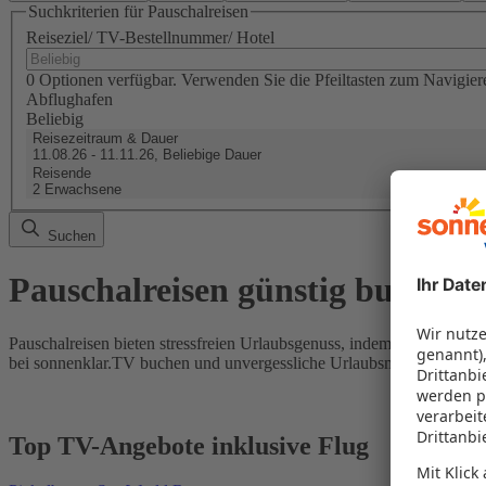
Suchkriterien für Pauschalreisen
Reiseziel/ TV-Bestellnummer/ Hotel
0 Optionen verfügbar. Verwenden Sie die Pfeiltasten zum Navigier
Abflughafen
Beliebig
Reisezeitraum & Dauer
11.08.26 - 11.11.26, Beliebige Dauer
Reisende
2 Erwachsene
Suchen
Pauschalreisen günstig buchen
Pauschalreisen bieten stressfreien Urlaubsgenuss, indem Flug und Hot
bei sonnenklar.TV buchen und unvergessliche Urlaubsmomente erleb
Top TV-Angebote inklusive Flug