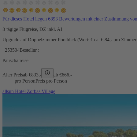
Für dieses Hotel liegen 6893 Bewertungen mit einer Zustimmung vo
8-tägige Flugreise, DZ inkl. AI
Upgrade auf Doppelzimmer Poolblick (Wert: € ca. € 84,- pro Zimmer) 
253504
Bestellnr.:
Pauschalreise
Alter Preis
ab €
833,-
ab €
666,-
pro Person
Preis pro Person
allsun Hotel Zorbas Village