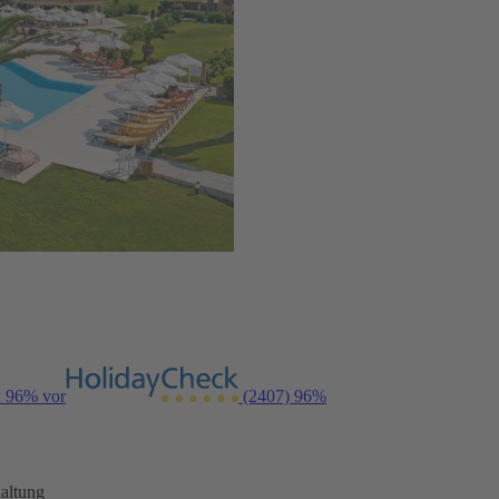
n 96% vor
(2407)
96%
altung