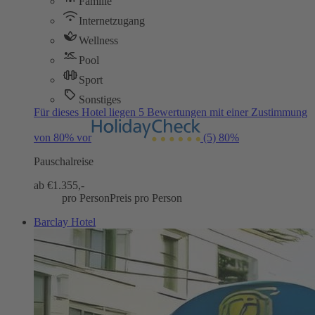
Familie
Internetzugang
Wellness
Pool
Sport
Sonstiges
Für dieses Hotel liegen 5 Bewertungen mit einer Zustimmung
von 80% vor
(5)
80%
Pauschalreise
ab €
1.355,-
pro Person
Preis pro Person
Barclay Hotel