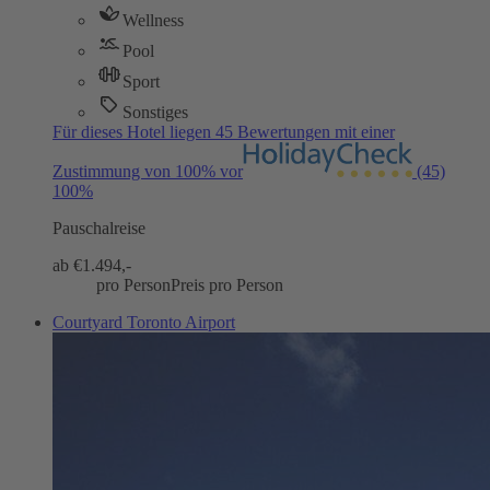
Wellness
Pool
Sport
Sonstiges
Für dieses Hotel liegen 45 Bewertungen mit einer
Zustimmung von 100% vor
(45)
100%
Pauschalreise
ab €
1.494,-
pro Person
Preis pro Person
Courtyard Toronto Airport