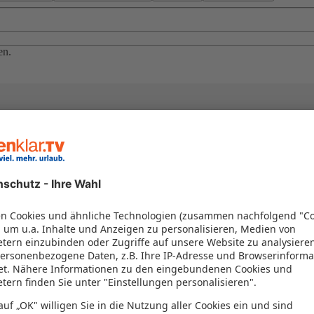
en.
el in einem Paket kombiniert werden – das spart Zeit und Geld. Nutzen 
en!