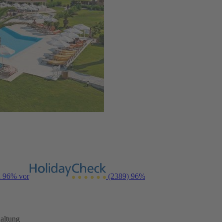
n 96% vor
(2389)
96%
altung