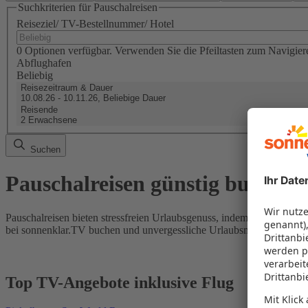
Suchkriterien für Pauschalreisen
Reiseziel/ TV-Bestellnummer/ Hotel
0 Optionen verfügbar. Verwenden Sie die Pfeiltasten zum Navigier
Abflughafen
Beliebig
Reisezeitraum & Dauer
10.08.26 - 10.11.26, Beliebige Dauer
Reisende
2 Erwachsene
Suchen
Pauschalreisen günstig buchen
Pauschalreisen bieten stressfreien Urlaubsgenuss, indem Flug und Hot
bei sonnenklar.TV buchen und unvergessliche Urlaubsmomente erleb
Top TV-Angebote inklusive Flug