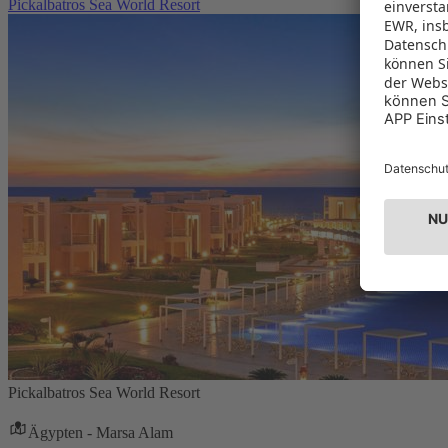
Pickalbatros Sea World Resort
Pickalbatros Sea World Resort
Ägypten - Marsa Alam