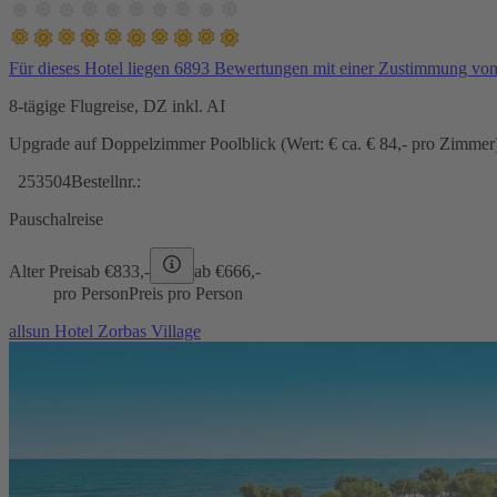
Für dieses Hotel liegen 6893 Bewertungen mit einer Zustimmung vo
8-tägige Flugreise, DZ inkl. AI
Upgrade auf Doppelzimmer Poolblick (Wert: € ca. € 84,- pro Zimmer) 
253504
Bestellnr.:
Pauschalreise
Alter Preis
ab €
833,-
ab €
666,-
pro Person
Preis pro Person
allsun Hotel Zorbas Village