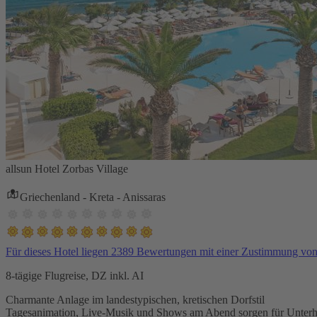
allsun Hotel Zorbas Village
Griechenland - Kreta - Anissaras
Für dieses Hotel liegen 2389 Bewertungen mit einer Zustimmung vo
8-tägige Flugreise, DZ inkl. AI
Charmante Anlage im landestypischen, kretischen Dorfstil
Tagesanimation, Live-Musik und Shows am Abend sorgen für Unterh