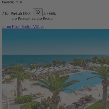
Pauschalreise
Alter Preis
ab €
833,-
ab €
666,-
pro Person
Preis pro Person
allsun Hotel Zorbas Village