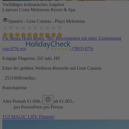
Vielfältiges kulinarisches Angebot
Lopesan Costa Meloneras Resort & Spa
Spanien - Gran Canaria - Playa Meloneras
Für dieses Hotel liegen 7805 Bewertungen mit einer Zustimmung
von 87% vor
(7805)
87%
8-tägige Flugreise, DZ inkl. HP
Einer der größten Wellness-Bereiche auf Gran Canaria
253100
Bestellnr.:
Pauschalreise
Alter Preis
ab €
1.699,-
ab €
1.005,-
pro Person
Preis pro Person
TUI MAGIC LIFE Plimmiri