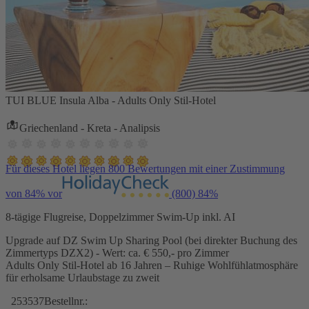
TUI BLUE Insula Alba - Adults Only Stil-Hotel
Griechenland - Kreta - Analipsis
Für dieses Hotel liegen 800 Bewertungen mit einer Zustimmung
von 84% vor
(800)
84%
8-tägige Flugreise, Doppelzimmer Swim-Up inkl. AI
Upgrade auf DZ Swim Up Sharing Pool (bei direkter Buchung des
Zimmertyps DZX2) - Wert: ca. € 550,- pro Zimmer
Adults Only Stil-Hotel ab 16 Jahren – Ruhige Wohlfühlatmosphäre
für erholsame Urlaubstage zu zweit
253537
Bestellnr.: