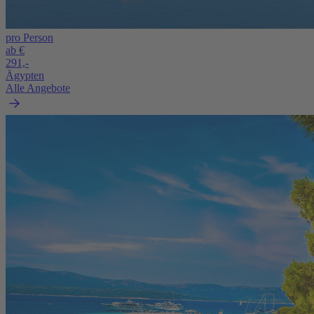
pro Person
ab €
291,-
Ägypten
Alle Angebote