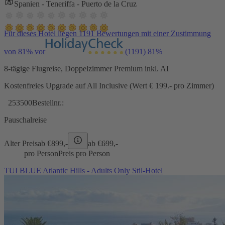
Spanien - Teneriffa - Puerto de la Cruz
Für dieses Hotel liegen 1191 Bewertungen mit einer Zustimmung
von 81% vor
(1191)
81%
8-tägige Flugreise, Doppelzimmer Premium inkl. AI
Kostenfreies Upgrade auf All Inclusive (Wert € 199.- pro Zimmer)
253500
Bestellnr.:
Pauschalreise
Alter Preis
ab €
899,-
ab €
699,-
pro Person
Preis pro Person
TUI BLUE Atlantic Hills - Adults Only Stil-Hotel