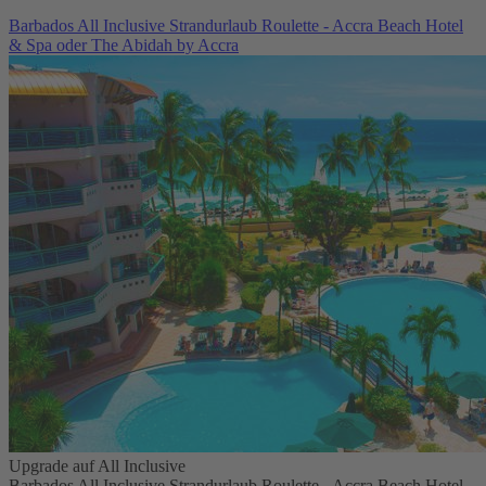
Barbados All Inclusive Strandurlaub Roulette - Accra Beach Hotel
& Spa oder The Abidah by Accra
Upgrade auf All Inclusive
Barbados All Inclusive Strandurlaub Roulette - Accra Beach Hotel