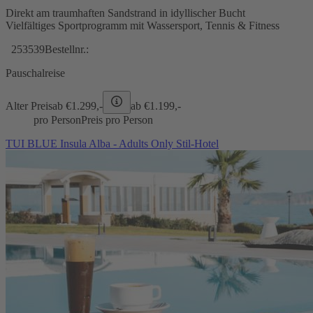
Direkt am traumhaften Sandstrand in idyllischer Bucht
Vielfältiges Sportprogramm mit Wassersport, Tennis & Fitness
253539
Bestellnr.:
Pauschalreise
Alter Preis
ab €
1.299,-
ab €
1.199,-
pro Person
Preis pro Person
TUI BLUE Insula Alba - Adults Only Stil-Hotel