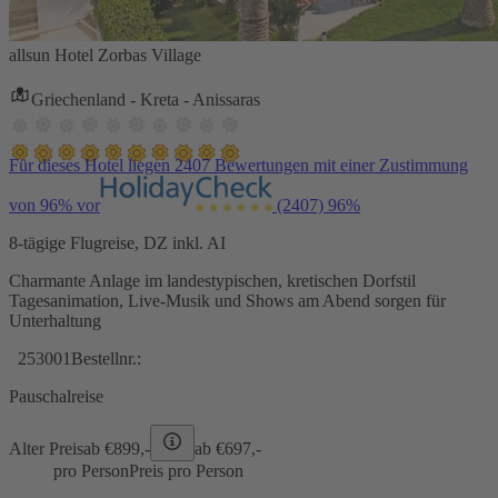
allsun Hotel Zorbas Village
Griechenland - Kreta - Anissaras
Für dieses Hotel liegen 2407 Bewertungen mit einer Zustimmung
von 96% vor
(2407)
96%
8-tägige Flugreise, DZ inkl. AI
Charmante Anlage im landestypischen, kretischen Dorfstil
Tagesanimation, Live-Musik und Shows am Abend sorgen für
Unterhaltung
253001
Bestellnr.:
Pauschalreise
Alter Preis
ab €
899,-
ab €
697,-
pro Person
Preis pro Person