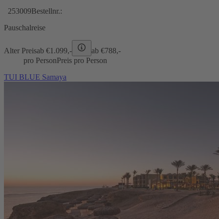
253009
Bestellnr.:
Pauschalreise
Alter Preis
ab €
1.099,-
ab €
788,-
pro Person
Preis pro Person
TUI BLUE Samaya