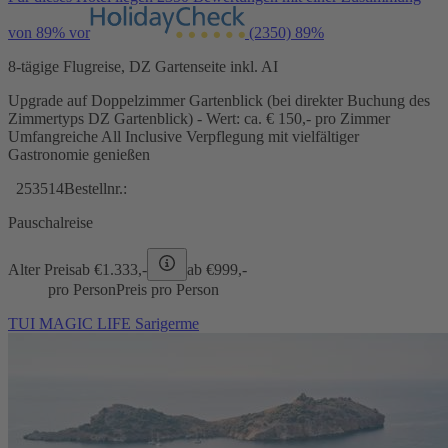
von 89% vor
(2350)
89%
8-tägige Flugreise, DZ Gartenseite inkl. AI
Upgrade auf Doppelzimmer Gartenblick (bei direkter Buchung des
Zimmertyps DZ Gartenblick) - Wert: ca. € 150,- pro Zimmer
Umfangreiche All Inclusive Verpflegung mit vielfältiger
Gastronomie genießen
253514
Bestellnr.:
Pauschalreise
Alter Preis
ab €
1.333,-
ab €
999,-
pro Person
Preis pro Person
TUI MAGIC LIFE Sarigerme