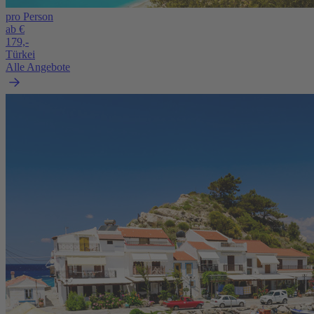
pro Person
ab €
179,-
Türkei
Alle Angebote