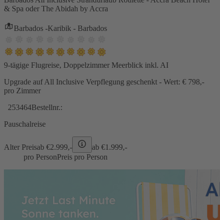
& Spa oder The Abidah by Accra
Barbados -Karibik - Barbados
9-tägige Flugreise, Doppelzimmer Meerblick inkl. AI
Upgrade auf All Inclusive Verpflegung geschenkt - Wert: € 798,-
pro Zimmer
253464
Bestellnr.:
Pauschalreise
Alter Preis
ab €
2.999,-
ab €
1.999,-
pro Person
Preis pro Person