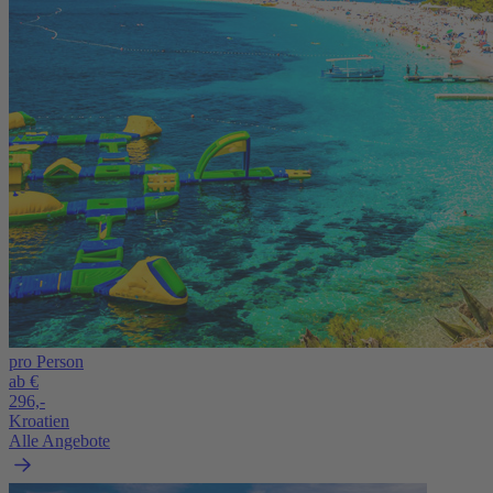
pro Person
ab €
296,-
Kroatien
Alle Angebote