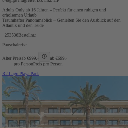
8-tägige Flugreise, DZ inkl. HP
Adults Only ab 16 Jahren – Perfekt für einen ruhigen und
erholsamen Urlaub
Traumhafter Panoramablick – Genießen Sie den Ausblick auf den
Atlantik und den Teide
253538
Bestellnr.:
Pauschalreise
Alter Preis
ab €
999,-
ab €
699,-
pro Person
Preis pro Person
R2 Lago Playa Park