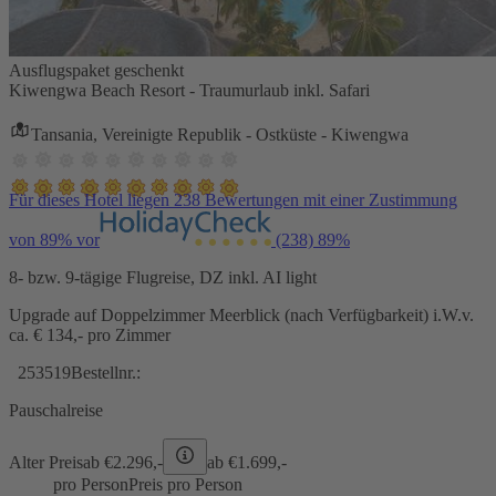
Ausflugspaket geschenkt
Kiwengwa Beach Resort - Traumurlaub inkl. Safari
Tansania, Vereinigte Republik - Ostküste - Kiwengwa
Für dieses Hotel liegen 238 Bewertungen mit einer Zustimmung
von 89% vor
(238)
89%
8- bzw. 9-tägige Flugreise, DZ inkl. AI light
Upgrade auf Doppelzimmer Meerblick (nach Verfügbarkeit) i.W.v.
ca. € 134,- pro Zimmer
253519
Bestellnr.:
Pauschalreise
Alter Preis
ab €
2.296,-
ab €
1.699,-
pro Person
Preis pro Person