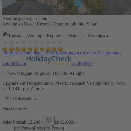
Ausflugspaket geschenkt
Kiwengwa Beach Resort - Traumurlaub inkl. Safari
Tansania, Vereinigte Republik - Ostküste - Kiwengwa
Für dieses Hotel liegen 238 Bewertungen mit einer Zustimmung
von 89% vor
(238)
89%
8- bzw. 9-tägige Flugreise, DZ inkl. AI light
Upgrade auf Doppelzimmer Meerblick (nach Verfügbarkeit) i.W.v.
ca. € 134,- pro Zimmer
253519
Bestellnr.:
Pauschalreise
Alter Preis
ab €
2.296,-
ab €
1.699,-
pro Person
Preis pro Person