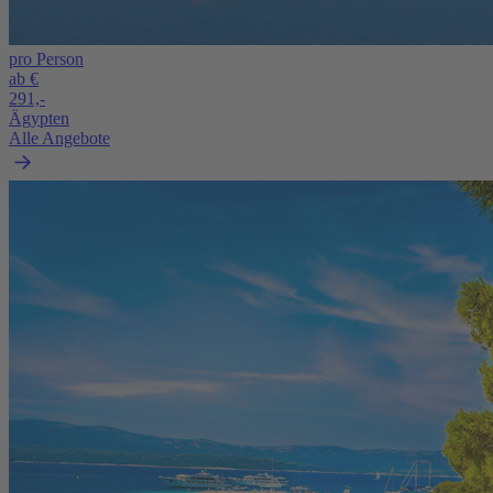
pro Person
ab €
291,-
Ägypten
Alle Angebote