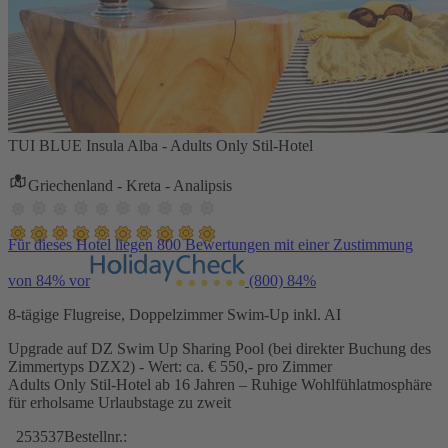
TUI BLUE Insula Alba - Adults Only Stil-Hotel
Griechenland - Kreta - Analipsis
Für dieses Hotel liegen 800 Bewertungen mit einer Zustimmung
von 84% vor
(800)
84%
8-tägige Flugreise, Doppelzimmer Swim-Up inkl. AI
Upgrade auf DZ Swim Up Sharing Pool (bei direkter Buchung des
Zimmertyps DZX2) - Wert: ca. € 550,- pro Zimmer
Adults Only Stil-Hotel ab 16 Jahren – Ruhige Wohlfühlatmosphäre
für erholsame Urlaubstage zu zweit
253537
Bestellnr.: