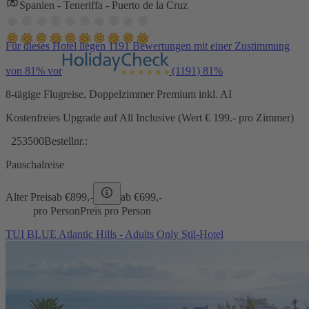
Spanien - Teneriffa - Puerto de la Cruz
Für dieses Hotel liegen 1191 Bewertungen mit einer Zustimmung
von 81% vor
(1191)
81%
8-tägige Flugreise, Doppelzimmer Premium inkl. AI
Kostenfreies Upgrade auf All Inclusive (Wert € 199.- pro Zimmer)
253500
Bestellnr.:
Pauschalreise
Alter Preis
ab €
899,-
ab €
699,-
pro Person
Preis pro Person
TUI BLUE Atlantic Hills - Adults Only Stil-Hotel