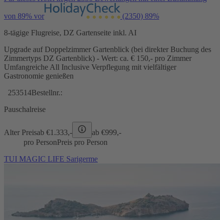
von 89% vor
(2350)
89%
8-tägige Flugreise, DZ Gartenseite inkl. AI
Upgrade auf Doppelzimmer Gartenblick (bei direkter Buchung des
Zimmertyps DZ Gartenblick) - Wert: ca. € 150,- pro Zimmer
Umfangreiche All Inclusive Verpflegung mit vielfältiger
Gastronomie genießen
253514
Bestellnr.:
Pauschalreise
Alter Preis
ab €
1.333,-
ab €
999,-
pro Person
Preis pro Person
TUI MAGIC LIFE Sarigerme