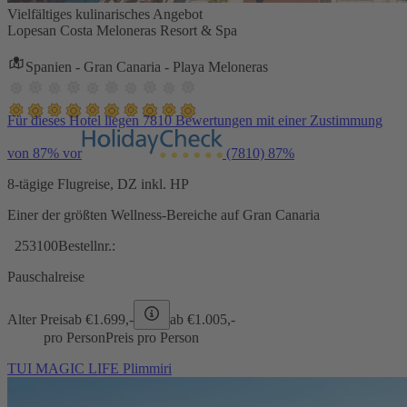
Vielfältiges kulinarisches Angebot
Lopesan Costa Meloneras Resort & Spa
Spanien - Gran Canaria - Playa Meloneras
Für dieses Hotel liegen 7810 Bewertungen mit einer Zustimmung
von 87% vor
(7810)
87%
8-tägige Flugreise, DZ inkl. HP
Einer der größten Wellness-Bereiche auf Gran Canaria
253100
Bestellnr.:
Pauschalreise
Alter Preis
ab €
1.699,-
ab €
1.005,-
pro Person
Preis pro Person
TUI MAGIC LIFE Plimmiri