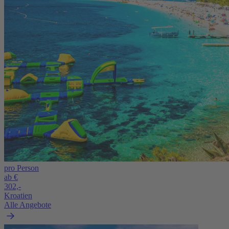
pro Person
ab €
302,-
Kroatien
Alle Angebote