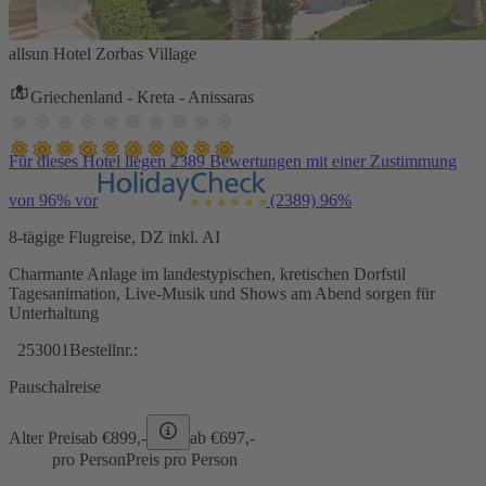
allsun Hotel Zorbas Village
Griechenland - Kreta - Anissaras
Für dieses Hotel liegen 2389 Bewertungen mit einer Zustimmung
von 96% vor
(2389)
96%
8-tägige Flugreise, DZ inkl. AI
Charmante Anlage im landestypischen, kretischen Dorfstil
Tagesanimation, Live-Musik und Shows am Abend sorgen für
Unterhaltung
253001
Bestellnr.:
Pauschalreise
Alter Preis
ab €
899,-
ab €
697,-
pro Person
Preis pro Person