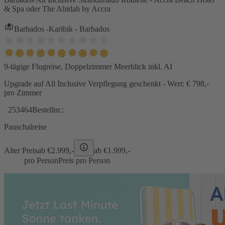
& Spa oder The Abidah by Accra
Barbados -Karibik - Barbados
9-tägige Flugreise, Doppelzimmer Meerblick inkl. AI
Upgrade auf All Inclusive Verpflegung geschenkt - Wert: € 798,-
pro Zimmer
253464
Bestellnr.:
Pauschalreise
Alter Preis
ab €
2.999,-
ab €
1.999,-
pro Person
Preis pro Person