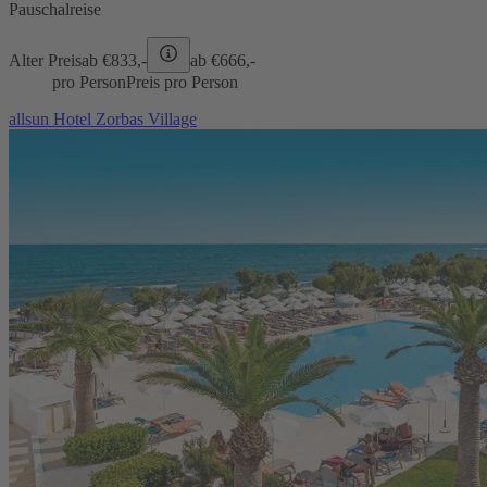
Pauschalreise
Alter Preis
ab €
833,-
ab €
666,-
pro Person
Preis pro Person
allsun Hotel Zorbas Village