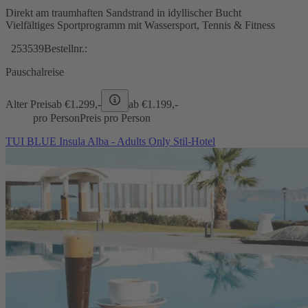
Direkt am traumhaften Sandstrand in idyllischer Bucht
Vielfältiges Sportprogramm mit Wassersport, Tennis & Fitness
253539
Bestellnr.:
Pauschalreise
Alter Preis
ab €
1.299,-
ab €
1.199,-
pro Person
Preis pro Person
TUI BLUE Insula Alba - Adults Only Stil-Hotel