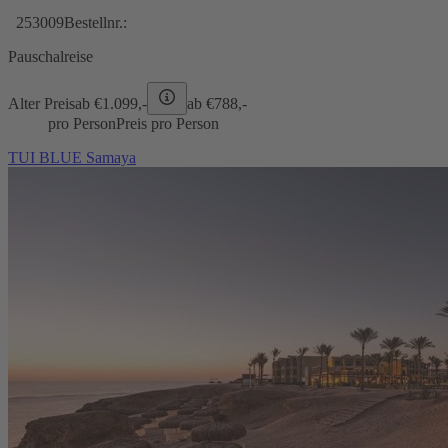
253009
Bestellnr.:
Pauschalreise
Alter Preis
ab €
1.099,-
ab €
788,-
pro Person
Preis pro Person
TUI BLUE Samaya