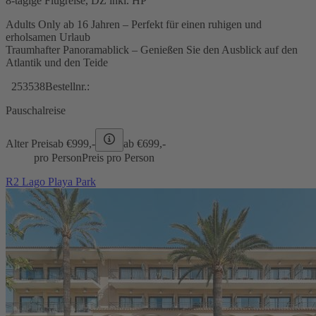
8-tägige Flugreise, DZ inkl. HP
Adults Only ab 16 Jahren – Perfekt für einen ruhigen und
erholsamen Urlaub
Traumhafter Panoramablick – Genießen Sie den Ausblick auf den
Atlantik und den Teide
253538
Bestellnr.:
Pauschalreise
Alter Preis
ab €
999,-
ab €
699,-
pro Person
Preis pro Person
R2 Lago Playa Park