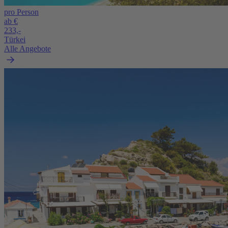
pro Person
ab €
233,-
Türkei
Alle Angebote