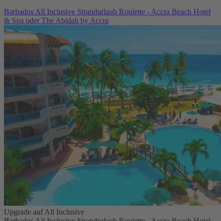
Barbados All Inclusive Strandurlaub Roulette - Accra Beach Hotel
& Spa oder The Abidah by Accra
Upgrade auf All Inclusive
Barbados All Inclusive Strandurlaub Roulette - Accra Beach Hotel