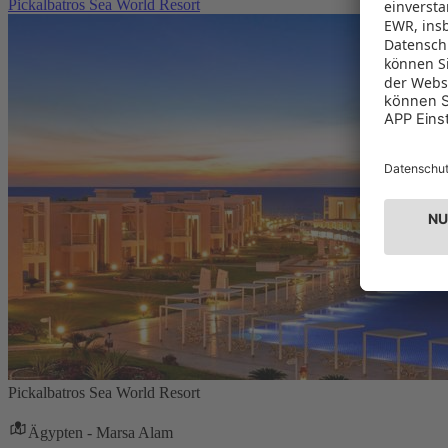
Pickalbatros Sea World Resort
Pickalbatros Sea World Resort
Ägypten - Marsa Alam