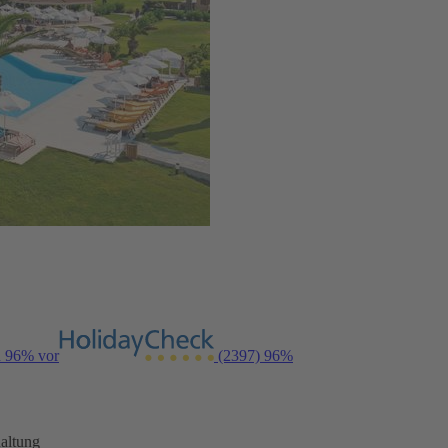
n 96% vor
(2397)
96%
altung