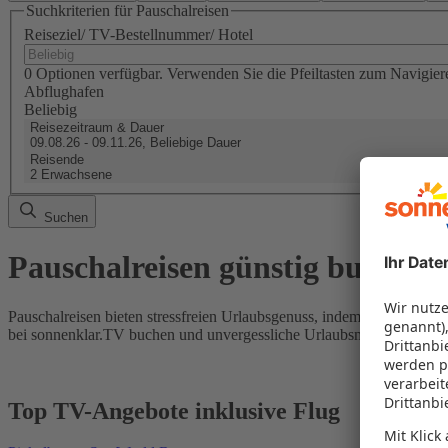
Suchkriterien für Pauschalreisen
Reiseziel/ TV-Bestellnummer/ Hotel
0 Optionen verfügbar. Verwenden Sie die Pfeiltasten zum Navigier
Abflughafen
Beliebig
Reisezeitraum & Dauer
09.08.26 - 09.11.26, Beliebige Dauer
Reisende
2 Erwachsene
Suchen
Pauschalreisen günstig buchen
Pauschalreisen bieten stressfreien Urlaubsgenuss, indem Flug und Hot
bei sonnenklar.TV buchen und unvergessliche Urlaubsmomente erleb
Top TV-Angebote inklusive Flug