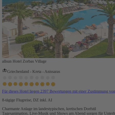
allsun Hotel Zorbas Village
Griechenland - Kreta - Anissaras
Für dieses Hotel liegen 2397 Bewertungen mit einer Zustimmung vo
8-tägige Flugreise, DZ inkl. AI
Charmante Anlage im landestypischen, kretischen Dorfstil
Tagesanimation, Live-Musik und Shows am Abend sorgen für Unterh