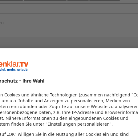
en.
el in einem Paket kombiniert werden – das spart Zeit und Geld. Nutzen 
en!