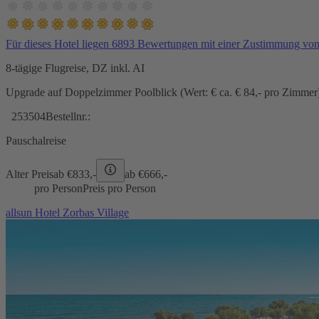
Für dieses Hotel liegen 6893 Bewertungen mit einer Zustimmung vo
8-tägige Flugreise, DZ inkl. AI
Upgrade auf Doppelzimmer Poolblick (Wert: € ca. € 84,- pro Zimmer) 
253504
Bestellnr.:
Pauschalreise
Alter Preis
ab €
833,-
ab €
666,-
pro Person
Preis pro Person
allsun Hotel Zorbas Village