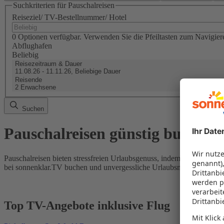
Suchkriterien für Pauschalreisen
Reiseziel/ TV-Bestellnummer/ Hotel
0 Optionen verfügbar. Verwenden Sie die Pfeiltasten zum Navigier
Abflughafen
Beliebig
Reisezeitraum & Dauer
11.08.26 - 11.11.26, Beliebige Dauer
Reisende
2 Erwachsene
Suchen
Pauschalreisen günstig buchen
Pauschalreisen bieten stressfreien Urlaubsgenuss, indem Flug und Hot
bei sonnenklar.TV buchen und unvergessliche Urlaubsmomente erleb
Top TV-Angebote inklusive Flug