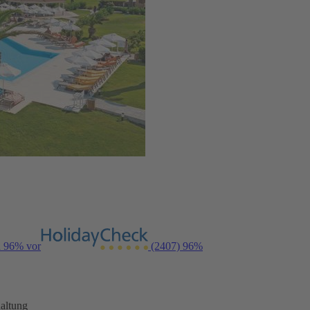
n 96% vor
(2407)
96%
altung