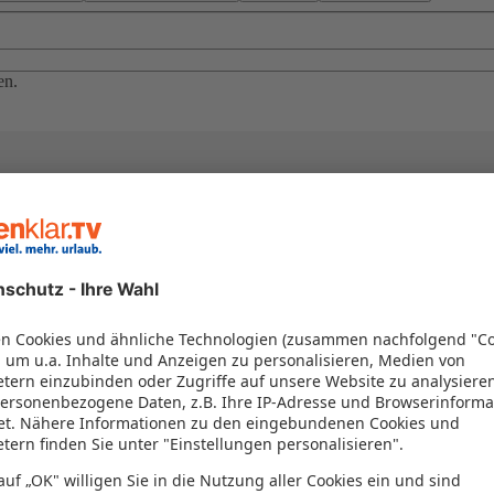
en.
el in einem Paket kombiniert werden – das spart Zeit und Geld. Nutzen 
en!