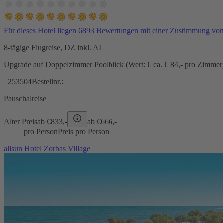
Für dieses Hotel liegen 6893 Bewertungen mit einer Zustimmung vo
8-tägige Flugreise, DZ inkl. AI
Upgrade auf Doppelzimmer Poolblick (Wert: € ca. € 84,- pro Zimmer) 
253504
Bestellnr.:
Pauschalreise
Alter Preis
ab €
833,-
ab €
666,-
pro Person
Preis pro Person
allsun Hotel Zorbas Village