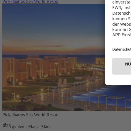
Pickalbatros Sea World Resort
Pickalbatros Sea World Resort
Ägypten - Marsa Alam