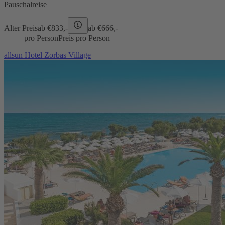
Pauschalreise
Alter Preis
ab €
833,-
ab €
666,-
pro Person
Preis pro Person
allsun Hotel Zorbas Village