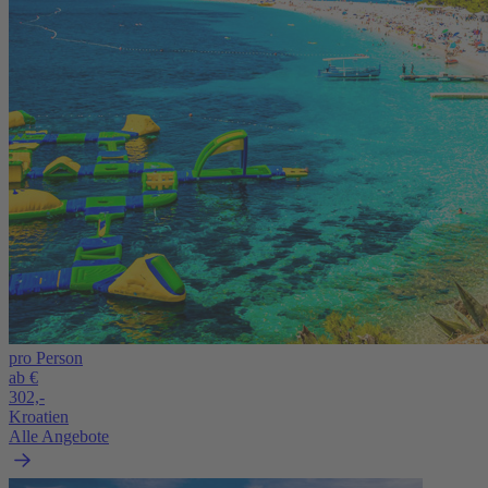
pro Person
ab €
302,-
Kroatien
Alle Angebote