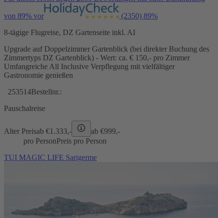
von 89% vor
(2350)
89%
8-tägige Flugreise, DZ Gartenseite inkl. AI
Upgrade auf Doppelzimmer Gartenblick (bei direkter Buchung des
Zimmertyps DZ Gartenblick) - Wert: ca. € 150,- pro Zimmer
Umfangreiche All Inclusive Verpflegung mit vielfältiger
Gastronomie genießen
253514
Bestellnr.:
Pauschalreise
Alter Preis
ab €
1.333,-
ab €
999,-
pro Person
Preis pro Person
TUI MAGIC LIFE Sarigerme