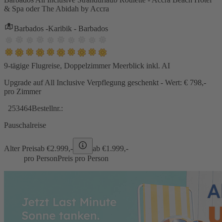
& Spa oder The Abidah by Accra
Barbados -Karibik - Barbados
9-tägige Flugreise, Doppelzimmer Meerblick inkl. AI
Upgrade auf All Inclusive Verpflegung geschenkt - Wert: € 798,-
pro Zimmer
253464
Bestellnr.:
Pauschalreise
Alter Preis
ab €
2.999,-
ab €
1.999,-
pro Person
Preis pro Person