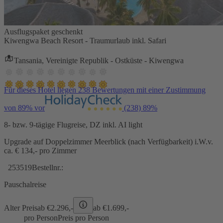
Ausflugspaket geschenkt
Kiwengwa Beach Resort - Traumurlaub inkl. Safari
Tansania, Vereinigte Republik - Ostküste - Kiwengwa
Für dieses Hotel liegen 238 Bewertungen mit einer Zustimmung
von 89% vor
(238)
89%
8- bzw. 9-tägige Flugreise, DZ inkl. AI light
Upgrade auf Doppelzimmer Meerblick (nach Verfügbarkeit) i.W.v.
ca. € 134,- pro Zimmer
253519
Bestellnr.:
Pauschalreise
Alter Preis
ab €
2.296,-
ab €
1.699,-
pro Person
Preis pro Person