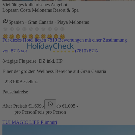
Vielfältiges kulinarisches Angebot
Lopesan Costa Meloneras Resort & Spa
Spanien - Gran Canaria - Playa Meloneras
Für dieses Hotel liegen 7810 Bewertungen mit einer Zustimmung
von 87% vor
(7810)
87%
8-tägige Flugreise, DZ inkl. HP
Einer der größten Wellness-Bereiche auf Gran Canaria
253100
Bestellnr.:
Pauschalreise
Alter Preis
ab €
1.699,-
ab €
1.005,-
pro Person
Preis pro Person
TUI MAGIC LIFE Plimmiri