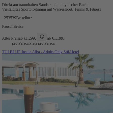
Direkt am traumhaften Sandstrand in idyllischer Bucht
Vielfältiges Sportprogramm mit Wassersport, Tennis & Fitness
253539
Bestellnr.:
Pauschalreise
Alter Preis
ab €
1.299,-
ab €
1.199,-
pro Person
Preis pro Person
TUI BLUE Insula Alba - Adults Only Stil-Hotel