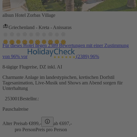
allsun Hotel Zorbas Village
Griechenland - Kreta - Anissaras
Für dieses Hotel liegen 2389 Bewertungen mit einer Zustimmung
von 96% vor
(2389)
96%
8-tägige Flugreise, DZ inkl. AI
Charmante Anlage im landestypischen, kretischen Dorfstil
Tagesanimation, Live-Musik und Shows am Abend sorgen für
Unterhaltung
253001
Bestellnr.:
Pauschalreise
Alter Preis
ab €
899,-
ab €
697,-
pro Person
Preis pro Person