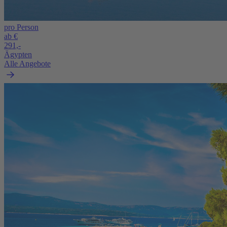
pro Person
ab €
291,-
Ägypten
Alle Angebote