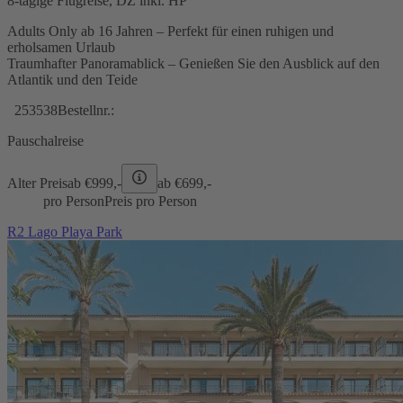
8-tägige Flugreise, DZ inkl. HP
Adults Only ab 16 Jahren – Perfekt für einen ruhigen und
erholsamen Urlaub
Traumhafter Panoramablick – Genießen Sie den Ausblick auf den
Atlantik und den Teide
253538
Bestellnr.:
Pauschalreise
Alter Preis
ab €
999,-
ab €
699,-
pro Person
Preis pro Person
R2 Lago Playa Park