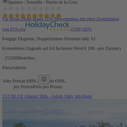
Spanien - Teneriffa - Puerto de la Cruz
Für dieses Hotel liegen 1191 Bewertungen mit einer Zustimmung
von 81% vor
(1191)
81%
8-tägige Flugreise, Doppelzimmer Premium inkl. AI
Kostenfreies Upgrade auf All Inclusive (Wert € 199.- pro Zimmer)
253500
Bestellnr.:
Pauschalreise
Alter Preis
ab €
899,-
ab €
699,-
pro Person
Preis pro Person
TUI BLUE Atlantic Hills - Adults Only Stil-Hotel