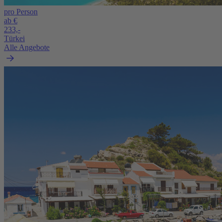
pro Person
ab €
233,-
Türkei
Alle Angebote