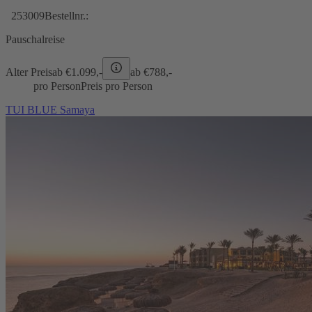
253009
Bestellnr.:
Pauschalreise
Alter Preis
ab €
1.099,-
ab €
788,-
pro Person
Preis pro Person
TUI BLUE Samaya