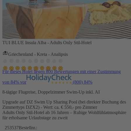
TUI BLUE Insula Alba - Adults Only Stil-Hotel
Griechenland - Kreta - Analipsis
Für dieses Hotel liegen 800 Bewertungen mit einer Zustimmung
von 84% vor
(800)
84%
8-tägige Flugreise, Doppelzimmer Swim-Up inkl. AI
Upgrade auf DZ Swim Up Sharing Pool (bei direkter Buchung des
Zimmertyps DZX2) - Wert: ca. € 550,- pro Zimmer
Adults Only Stil-Hotel ab 16 Jahren – Ruhige Wohlfühlatmosphäre
für erholsame Urlaubstage zu zweit
253537
Bestellnr.: