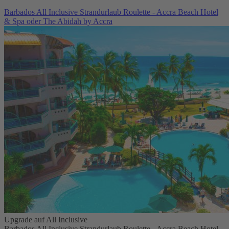
Barbados All Inclusive Strandurlaub Roulette - Accra Beach Hotel
& Spa oder The Abidah by Accra
Upgrade auf All Inclusive
Barbados All Inclusive Strandurlaub Roulette - Accra Beach Hotel