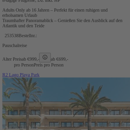
8-tägige Flugreise, DZ inkl. HP
Adults Only ab 16 Jahren – Perfekt für einen ruhigen und
erholsamen Urlaub
Traumhafter Panoramablick – Genießen Sie den Ausblick auf den
Atlantik und den Teide
253538
Bestellnr.:
Pauschalreise
Alter Preis
ab €
999,-
ab €
699,-
pro Person
Preis pro Person
R2 Lago Playa Park