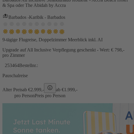
& Spa oder The Abidah by Accra
Barbados -Karibik - Barbados
9-tägige Flugreise, Doppelzimmer Meerblick inkl. AI
Upgrade auf All Inclusive Verpflegung geschenkt - Wert: € 798,-
pro Zimmer
253464
Bestellnr.:
Pauschalreise
Alter Preis
ab €
2.999,-
ab €
1.999,-
pro Person
Preis pro Person