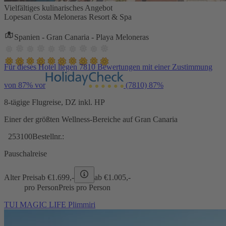
Vielfältiges kulinarisches Angebot
Lopesan Costa Meloneras Resort & Spa
Spanien - Gran Canaria - Playa Meloneras
Für dieses Hotel liegen 7810 Bewertungen mit einer Zustimmung
von 87% vor
(7810)
87%
8-tägige Flugreise, DZ inkl. HP
Einer der größten Wellness-Bereiche auf Gran Canaria
253100
Bestellnr.:
Pauschalreise
Alter Preis
ab €
1.699,-
ab €
1.005,-
pro Person
Preis pro Person
TUI MAGIC LIFE Plimmiri