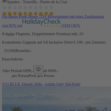
Spanien - Teneriffa - Puerto de la Cruz
Für dieses Hotel liegen 1191 Bewertungen mit einer Zustimmung
von 81% vor
(1191)
81%
8-tägige Flugreise, Doppelzimmer Premium inkl. AI
Kostenfreies Upgrade auf All Inclusive (Wert € 199.- pro Zimmer)
253500
Bestellnr.:
Pauschalreise
Alter Preis
ab €
899,-
ab €
699,-
pro Person
Preis pro Person
TUI BLUE Atlantic Hills - Adults Only Stil-Hotel