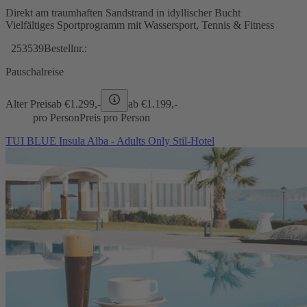
Direkt am traumhaften Sandstrand in idyllischer Bucht
Vielfältiges Sportprogramm mit Wassersport, Tennis & Fitness
253539
Bestellnr.:
Pauschalreise
Alter Preis
ab €
1.299,-
ab €
1.199,-
pro Person
Preis pro Person
TUI BLUE Insula Alba - Adults Only Stil-Hotel