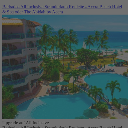
Barbados All Inclusive Strandurlaub Roulette - Accra Beach Hotel
& Spa oder The Abidah by Accra
Upgrade auf All Inclusive
Barbados All Inclusive Strandurlaub Roulette - Accra Beach Hotel