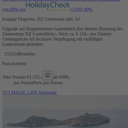
von 89% vor
(2350)
89%
8-tägige Flugreise, DZ Gartenseite inkl. AI
Upgrade auf Doppelzimmer Gartenblick (bei direkter Buchung des
Zimmertyps DZ Gartenblick) - Wert: ca. € 150,- pro Zimmer
Umfangreiche All Inclusive Verpflegung mit vielfältiger
Gastronomie genießen
253514
Bestellnr.:
Pauschalreise
Alter Preis
ab €
1.333,-
ab €
999,-
pro Person
Preis pro Person
TUI MAGIC LIFE Sarigerme