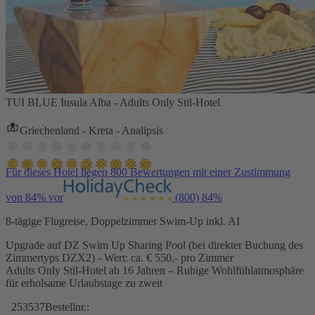
TUI BLUE Insula Alba - Adults Only Stil-Hotel
Griechenland - Kreta - Analipsis
Für dieses Hotel liegen 800 Bewertungen mit einer Zustimmung
von 84% vor
(800)
84%
8-tägige Flugreise, Doppelzimmer Swim-Up inkl. AI
Upgrade auf DZ Swim Up Sharing Pool (bei direkter Buchung des
Zimmertyps DZX2) - Wert: ca. € 550,- pro Zimmer
Adults Only Stil-Hotel ab 16 Jahren – Ruhige Wohlfühlatmosphäre
für erholsame Urlaubstage zu zweit
253537
Bestellnr.: