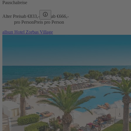
Pauschalreise
Alter Preis
ab €
833,-
ab €
666,-
pro Person
Preis pro Person
allsun Hotel Zorbas Village