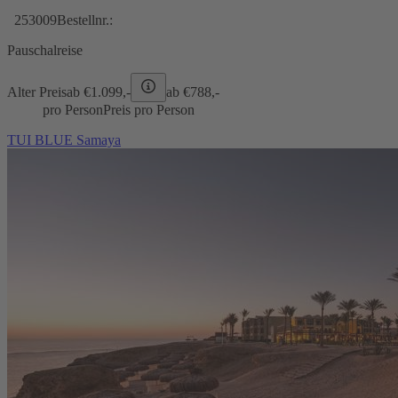
253009
Bestellnr.:
Pauschalreise
Alter Preis
ab €
1.099,-
ab €
788,-
pro Person
Preis pro Person
TUI BLUE Samaya