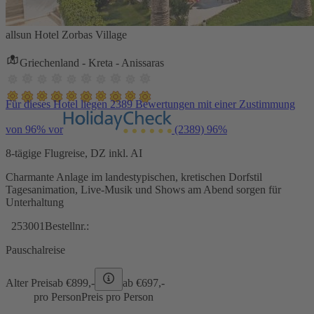
allsun Hotel Zorbas Village
Griechenland - Kreta - Anissaras
Für dieses Hotel liegen 2389 Bewertungen mit einer Zustimmung
von 96% vor
(2389)
96%
8-tägige Flugreise, DZ inkl. AI
Charmante Anlage im landestypischen, kretischen Dorfstil
Tagesanimation, Live-Musik und Shows am Abend sorgen für
Unterhaltung
253001
Bestellnr.:
Pauschalreise
Alter Preis
ab €
899,-
ab €
697,-
pro Person
Preis pro Person