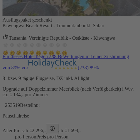
Ausflugspaket geschenkt
Kiwengwa Beach Resort - Traumurlaub inkl. Safari
Tansania, Vereinigte Republik - Ostküste - Kiwengwa
Für dieses Hotel liegen 238 Bewertungen mit einer Zustimmung
von 89% vor
(238)
89%
8- bzw. 9-tägige Flugreise, DZ inkl. AI light
Upgrade auf Doppelzimmer Meerblick (nach Verfügbarkeit) i.W.v.
ca. € 134,- pro Zimmer
253519
Bestellnr.:
Pauschalreise
Alter Preis
ab €
2.296,-
ab €
1.699,-
pro Person
Preis pro Person