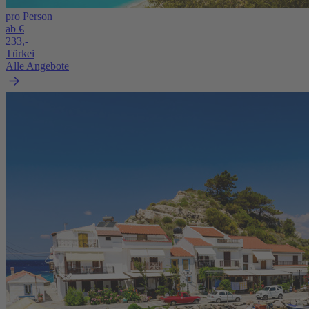
pro Person
ab €
233,-
Türkei
Alle Angebote