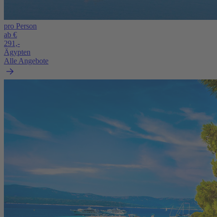
pro Person
ab €
291,-
Ägypten
Alle Angebote