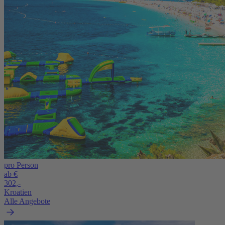
pro Person
ab €
302,-
Kroatien
Alle Angebote