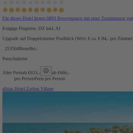
Für dieses Hotel liegen 6893 Bewertungen mit einer Zustimmung vo
8-tägige Flugreise, DZ inkl. AI
Upgrade auf Doppelzimmer Poolblick (Wert: € ca. € 84,- pro Zimmer) 
253504
Bestellnr.:
Pauschalreise
Alter Preis
ab €
833,-
ab €
666,-
pro Person
Preis pro Person
allsun Hotel Zorbas Village