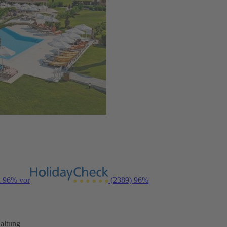
n 96% vor
(2389)
96%
altung