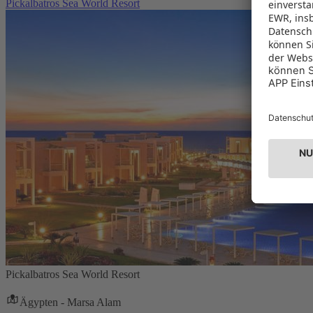
Pickalbatros Sea World Resort
Pickalbatros Sea World Resort
Ägypten - Marsa Alam