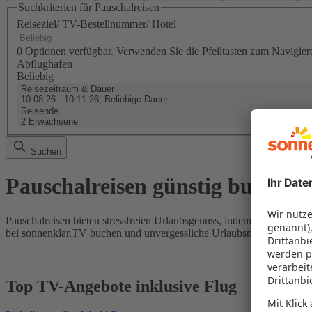
Suchkriterien für Pauschalreisen
Reiseziel/ TV-Bestellnummer/ Hotel
0 Optionen verfügbar. Verwenden Sie die Pfeiltasten zum Navigier
Abflughafen
Beliebig
Reisezeitraum & Dauer
10.08.26 - 10.11.26, Beliebige Dauer
Reisende
2 Erwachsene
Suchen
Pauschalreisen günstig buchen
Pauschalreisen bieten stressfreien Urlaubsgenuss, indem Flug und Hot
bei sonnenklar.TV buchen und unvergessliche Urlaubsmomente erleb
Top TV-Angebote inklusive Flug